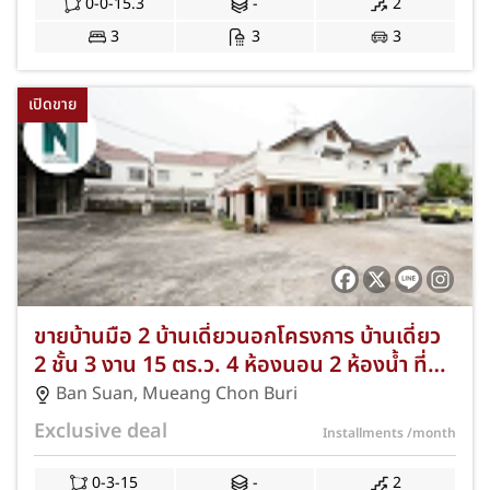
0-0-15.3
-
2
3
3
3
เปิดขาย
ขายบ้านมือ 2 บ้านเดี่ยวนอกโครงการ บ้านเดี่ยว
2 ชั้น 3 งาน 15 ตร.ว. 4 ห้องนอน 2 ห้องน้ำ ที่
จอดรถหลายคัน พร้อมอาคารพักคนงาน 6 ห้อง
Ban Suan
,
Mueang Chon Buri
ตำบลบ้านสวน อำเภอเมืองชลบุรี จังหวัดชลบุรี
Exclusive deal
Installments
/month
พร้อมของแถมครบชุด NKA-64-148
0-3-15
-
2