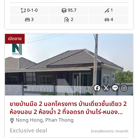
โปรโมชั่นของแถมสุดคุ้ม NKA-57-351
0-1-0
95.7
1
3
2
4
เปิดขาย
ขายบ้านมือ 2 นอกโครงการ บ้านเดี่ยวชั้นเดียว 2
ห้องนอน 2 ห้องน้ำ 2 ที่จอดรถ บ้านไร่-หนอง
กาน้ำ 11 พานทอง ชลบุรี พร้อมโปรโมชั่นของ
Nong Hong
,
Phan Thong
แถมครบชุด NKA-71/0025
Exclusive deal
Installments
/month