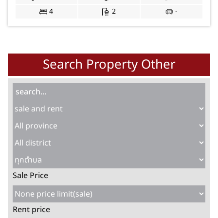
4
2
-
Search Property Other
Sale Price
Rent price