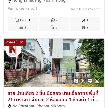
หนองตำลึง–พานทอง ชลบุรี ฟรีค่าธรรมเนียม
Nong Tamlueng
,
Phan Thong
โอนถึงมิ.ย. 2569 JS-283
Exclusive deal
Installments
/month
0-0-51
-
1
2
3
2
กำลังรีโนเวท
ขาย บ้านเดี่ยว 2 ชั้น มือสอง บ้านเอื้ออาทร พื้นที่
21 ตารางวา จำนวน 2 ห้องนอน 1 ห้องน้ำ 1 ที่
จอดรถ ทำเลหน้าพระธาตุ-บ้านเซิด พนัสนิคม
Na Phrathat
,
Phanat Nikhom