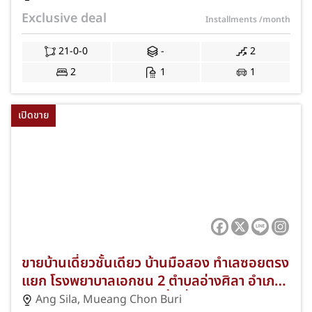
ชลบุรี! แต่งครบฟรีเคาน์เตอร์ครัว แอร์ 1 เครื่อง
Exclusive deal
Installments
/month
ฟรีค่าโอนฯ และจดจำนอง! JS-286
21-0-0
-
2
2
1
1
เปิดขาย
ขายบ้านเดี่ยวชั้นเดียว บ้านมือสอง ทำเลซอยตรง
แยก โรงพยาบาลเอกชน 2 ตำบลอ่างศิลา อำเภอ
เมืองชลบุรี จังหวัดชลบุรี พื้นที่ 33 ตารางวา 2
Ang Sila
,
Mueang Chon Buri