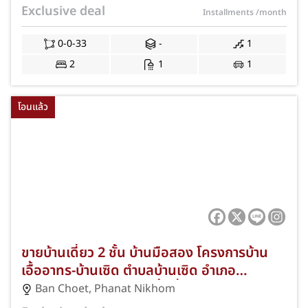
ห้องนอน 1 ห้องน้ำ 1 ห้องครัว 1 ที่จอดรถ ฟรี
Exclusive deal
Installments
/month
แอร์ และของแถมครบ เข้าอยู่ได้เลย JS-127
0-0-33
-
1
2
1
1
โอนแล้ว
ขายบ้านเดี่ยว 2 ชั้น บ้านมือสอง โครงการบ้าน
เอื้ออาทร-บ้านเซิด ตำบลบ้านเซิด อำเภอ
พนัสนิคม จังหวัดชลบุรี พื้นที่ 21 ตารางวา 2
Ban Choet
,
Phanat Nikhom
ห้องนอน 1 ห้องน้ำ 1 ที่จอดรถ ฟรีแอร์ ปั๊มน้ำ