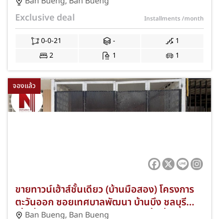
ชลบุรี เนื้อที่ 21 ตร.ว. 2 ห้องนอน 1 ห้องน้ำ ที่
Ban Bueng
,
Ban Bueng
จอดรถ 1 คัน ใกล้ตลาดสดบ้านบึง โลตัสบ้านบึง
Exclusive deal
Installments
/month
และถนนสาย 344 พร้อมฟรีค่าธรรมเนียมการ
โอนและค่าจดจำนอง JS-310
0-0-21
-
1
2
1
1
จองแล้ว
ขายทาวน์เฮ้าส์ชั้นเดียว (บ้านมือสอง) โครงการ
ตะวันออก ซอยเทศบาลพัฒนา บ้านบึง ชลบุรี
เนื้อที่ 22 ตร.ว. 2 ห้องนอน 1 ห้องน้ำ ที่จอดรถ 1
Ban Bueng
,
Ban Bueng