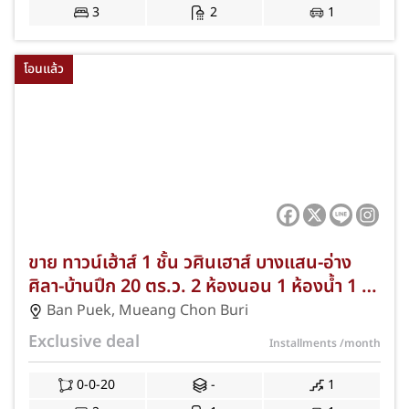
โอนและค่าจดจำนอง JS-348
3
2
1
โอนแล้ว
ขาย ทาวน์เฮ้าส์ 1 ชั้น วศินเฮาส์ บางแสน-อ่าง
ศิลา-บ้านปึก 20 ตร.ว. 2 ห้องนอน 1 ห้องน้ำ 1 ที่
จอดรถ ใกล้ตลาดอ่างศิลา/ม.บูรพา ฟรีแอร์/ฟรี
Ban Puek
,
Mueang Chon Buri
โอนฯ! JS-337
Exclusive deal
Installments
/month
0-0-20
-
1