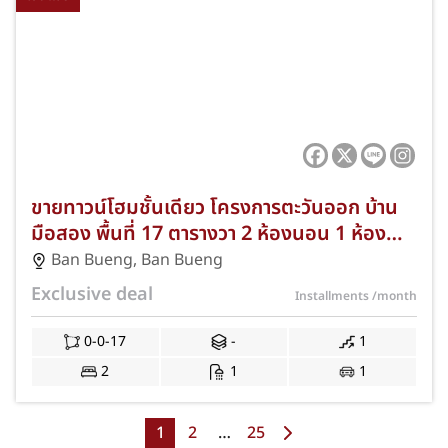
ขายทาวน์โฮมชั้นเดียว โครงการตะวันออก บ้าน
มือสอง พื้นที่ 17 ตารางวา 2 ห้องนอน 1 ห้องน้ำ
จอดรถได้ 1 คัน ตำบลบ้านบึง อำเภอบ้านบึง
Ban Bueng
,
Ban Bueng
จังหวัดชลบุรี ทำเลทองใจกลางเมืองใกล้โลตัส
Exclusive deal
Installments
/month
และบิ๊กซีบ้านบึง ฟรีโอนจดจำนอง กู้ได้เต็ม JS-
347
0-0-17
-
1
2
1
1
1
2
…
25