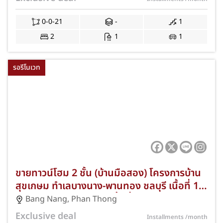
มหาวิทยาลัยศรีปทุม ชลบุรี และทางด่วน
มอเตอร์เวย์ สาย 7 พร้อมฟรีค่าธรรมเนียมการ
0-0-21
-
1
โอนและค่าจดจำนอง JS-410
2
1
1
รอรีโนเวท
ขายทาวน์โฮม 2 ชั้น (บ้านมือสอง) โครงการบ้าน
สุขเกษม ทำเลบางนาง-พานทอง ชลบุรี เนื้อที่ 19
ตร.ว. 3 ห้องนอน 2 ห้องน้ำ ที่จอดรถ 1 คัน ใกล้
Bang Nang
,
Phan Thong
นิคมอมตะซิตี้ ชลบุรี ตลาดพานทอง และทางด่วน
Exclusive deal
Installments
/month