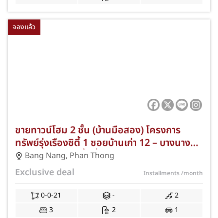
จองแล้ว
ขายทาวน์โฮม 2 ชั้น (บ้านมือสอง) โครงการ
ทรัพย์รุ่งเรืองซิตี้ 1 ซอยบ้านเก่า 12 – บางนาง
พานทอง ชลบุรี เนื้อที่ 21 ตร.ว. 3 ห้องนอน 2
Bang Nang
,
Phan Thong
ห้องน้ำ ที่จอดรถ 1 คัน ทำเลดีใกล้นิคมอมตะซิตี้
Exclusive deal
Installments
/month
ชลบุรี (โซนบ้านเก่า-เฟส 1-4) และทางด่วน
มอเตอร์เวย์ สาย 7 พร้อมฟรีค่าธรรมเนียมการ
0-0-21
-
2
โอนและค่าจดจำนอง JS-352
3
2
1