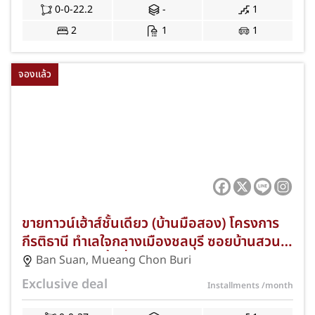
0-0-22.2
-
1
2
1
1
จองแล้ว
ขายทาวน์เฮ้าส์ชั้นเดียว (บ้านมือสอง) โครงการ
กีรติธานี ทำเลใจกลางเมืองชลบุรี ซอยบ้านสวน
เศรษฐกิจ 16 เนื้อที่กว้าง 27 ตร.ว. 2 ห้องนอน 1
Ban Suan
,
Mueang Chon Buri
ห้องน้ำ ที่จอดรถ 1 คัน ใกล้นิคมอมตะซิตี้
Exclusive deal
Installments
/month
เซ็นทรัลชลบุรี และโรงพยาบาลชลบุรี พร้อมฟรี