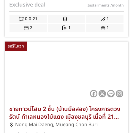
ถนนสายชลบุรี-บ้านบึง (344) และถนนเลี่ยงเมือง
Exclusive deal
Installments
/month
ชลบุรี ใกล้เซ็นทรัล ชลบุรี และบิ๊กซี ชลบุรี พร้อม
ฟรีค่าธรรมเนียมการโอนและค่าจดจำนอง JS-
0-0-21
-
1
412
2
1
1
รอรีโนเวท
ขายทาวน์โฮม 2 ชั้น (บ้านมือสอง) โครงการดวง
รัตน์ ทำเลหนองไม้แดง เมืองชลบุรี เนื้อที่ 21
ตร.ว. 2 ห้องนอน 2 ห้องน้ำ ที่จอดรถ 1 คัน ทำเล
Nong Mai Daeng
,
Mueang Chon Buri
ดีใกล้นิคมอมตะซิตี้ ชลบุรี มหาวิทยาลัยศรีปทุม