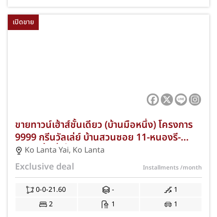
เปิดขาย
ขายทาวน์เฮ้าส์ชั้นเดียว (บ้านมือหนึ่ง) โครงการ
9999 กรีนวัลเล่ย์ บ้านสวนซอย 11-หนองรี-
ชลบุรี พื้นที่เริ่มต้น 21.60 ตร.ว. 2 ห้องนอน 1
Ko Lanta Yai
,
Ko Lanta
ห้องน้ำ ที่จอดรถ 1 คัน ทำเลดีเดินทางสะดวก
Exclusive deal
Installments
/month
เชื่อมต่อเมืองชลบุรี ใกล้แหล่งชุมชนและ
ธรรมชาติ ค่าส่วนกลางถูก JS-146
0-0-21.60
-
1
2
1
1