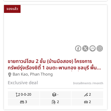
จองแล้ว
ขายทาวน์โฮม 2 ชั้น (บ้านมือสอง) โครงการ
ทรัพย์รุ่งเรืองซิตี้ 1 อมตะ-พานทอง ชลบุรี พื้นที่
20.00 ตร.ว. 3 ห้องนอน 2 ห้องน้ำ ที่จอดรถ 2
Ban Kao
,
Phan Thong
คัน ทำเลดีตำบลบ้านเก่า ใกล้นิคมอมตะซิตี้ ชลบุรี
Exclusive deal
Installments
/month
และตลาดวัดศรี แถมฟรีแอร์และปั๊มน้ำ พร้อมโปร
โมชั่นฟรีค่าธรรมเนียมการโอนและจดจำนอง JS-
0-0-20
-
2
407
3
2
2