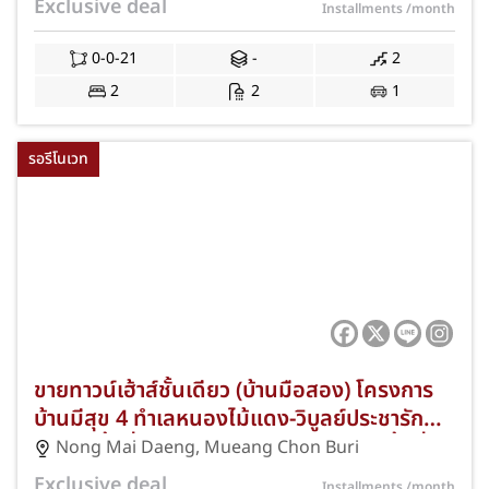
Exclusive deal
Installments
/month
ชลบุรี และทางด่วนมอเตอร์เวย์ สาย 7 พร้อมฟรี
ค่าธรรมเนียมการโอนและค่าจดจำนอง JS-411
0-0-21
-
2
2
2
1
รอรีโนเวท
ขายทาวน์เฮ้าส์ชั้นเดียว (บ้านมือสอง) โครงการ
บ้านมีสุข 4 ทำเลหนองไม้แดง-วิบูลย์ประชารักษ์
ชลบุรี เนื้อที่ 21 ตร.ว. 2 ห้องนอน 1 ห้องน้ำ ที่
Nong Mai Daeng
,
Mueang Chon Buri
จอดรถ 1 คัน ทำเลทองใกล้นิคมอมตะซิตี้ ชลบุรี
Exclusive deal
Installments
/month