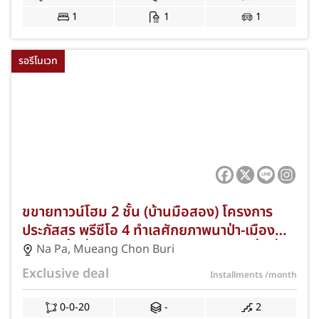
1
1
1
รอรีโนเวท
ขขายทาวน์โฮม 2 ชั้น (บ้านมือสอง) โครงการ
ประภัสสร พรีซีโอ 4 ทำเลศักยภาพนาป่า-เมือง
ชลบุรี เนื้อที่ 20 ตร.ว. 3 ห้องนอน 2 ห้องน้ำ ที่
Na Pa
,
Mueang Chon Buri
จอดรถ 1 คัน เชื่อมต่อถนนศุขประยูรและ
Exclusive deal
Installments
/month
มอเตอร์เวย์ สาย 7 ใกล้นิคมอมตะซิตี้ ชลบุรี และ
โรบินสัน ไลฟ์สไตล์ พร้อมฟรีค่าธรรมเนียมการ
0-0-20
-
2