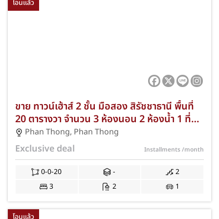
โอนแล้ว
ขาย ทาวน์เฮ้าส์ 2 ชั้น มือสอง สิรัชชาธานี พื้นที่
20 ตารางวา จำนวน 3 ห้องนอน 2 ห้องน้ำ 1 ที่
จอดรถ ทำเลวัดโคกท่าเจริญ-พานทอง ชลบุรี
Phan Thong
,
Phan Thong
ใกล้อมตะ! ฟรีแอร์ ปั๊มน้ำ/ถังน้ำ ฟรีค่าโอนฯ และ
Exclusive deal
Installments
/month
จดจำนอง ด่วนถึง มิ.ย. 69! JS-302
0-0-20
-
2
3
2
1
โอนแล้ว