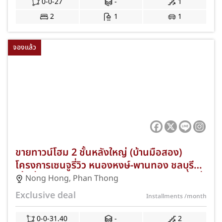
ค่าธรรมเนียมการโอนและค่าจดจำนอง JS-406
0-0-27
-
1
2
1
1
จองแล้ว
ขายทาวน์โฮม 2 ชั้นหลังใหญ่ (บ้านมือสอง)
โครงการเซนจูรี่วิว หนองหงษ์-พานทอง ชลบุรี
เนื้อที่กว้าง 31.40 ตร.ว. 3 ห้องนอน 2 ห้องน้ำ ที่
Nong Hong
,
Phan Thong
จอดรถ 2 คัน ใกล้นิคมอมตะซิตี้ ชลบุรี และ
Exclusive deal
Installments
/month
วิทยาลัย E.Tech พร้อมฟรีค่าธรรมเนียมการโอน
และค่าจดจำนอง JS-349
0-0-31.40
-
2