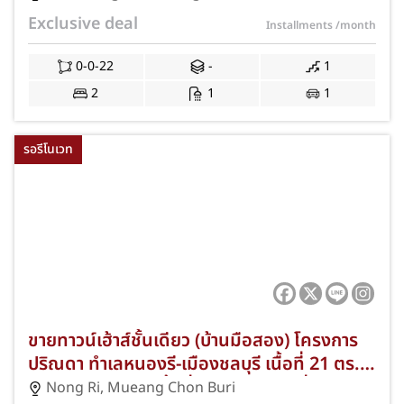
คัน ทำเลใจกลางชุมชน ใกล้โลตัสบ้านบึง บิ๊กซี
Exclusive deal
Installments
/month
บ้านบึง ตลาดบ้านบึง และถนนสาย 344 พร้อมฟรี
ค่าธรรมเนียมการโอนและค่าจดจำนอง JS-363
0-0-22
-
1
2
1
1
รอรีโนเวท
ขายทาวน์เฮ้าส์ชั้นเดียว (บ้านมือสอง) โครงการ
ปริณดา ทำเลหนองรี-เมืองชลบุรี เนื้อที่ 21 ตร.ว.
2 ห้องนอน 1 ห้องน้ำ ที่จอดรถ 1 คัน เชื่อมต่อ
Nong Ri
,
Mueang Chon Buri