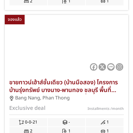
2
1
1
จองแล้ว
ขายทาวน์เฮ้าส์ชั้นเดียว (บ้านมือสอง) โครงการ
บ้านรุ่งทรัพย์ บางนาง-พานทอง ชลบุรี พื้นที่
21.00 ตร.ว. 2 ห้องนอน 1 ห้องน้ำ ที่จอดรถ 1
Bang Nang
,
Phan Thong
คัน ทำเลดีใกล้นิคมอมตะซิตี้ ชลบุรี และตลาดวัด
Exclusive deal
Installments
/month
ศรี พนักงานเงินเดือน 15,000 กู้ได้ แถมฟรีแอร์
และปั๊มน้ำ พร้อมโปรโมชั่นฟรีค่าธรรมเนียมการ
0-0-21
-
1
โอนและจดจำนอง JS-401
2
1
1