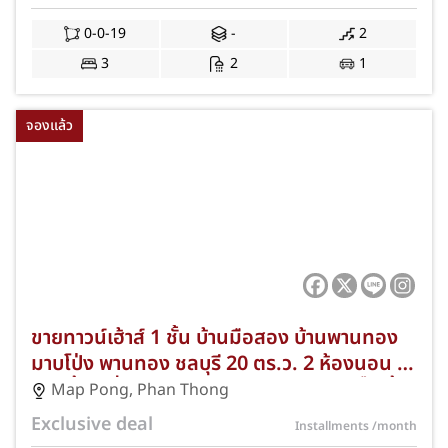
มอเตอร์เวย์ สาย 7 พร้อมฟรีค่าธรรมเนียมการ
โอนและค่าจดจำนอง JS-409
0-0-19
-
2
3
2
1
จองแล้ว
ขายทาวน์เฮ้าส์ 1 ชั้น บ้านมือสอง บ้านพานทอง
มาบโป่ง พานทอง ชลบุรี 20 ตร.ว. 2 ห้องนอน 1
ห้องน้ำ 1 ที่จอดรถ ของแถมครบ ฟรีแอร์ ปั๊มน้ำ
Map Pong
,
Phan Thong
ถังสำรองน้ำ และค่าโอน JS-240
Exclusive deal
Installments
/month