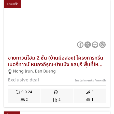
จองแล้ว
ขายทาวน์โฮม 2 ชั้น (บ้านมือสอง) โครงการกรีน
เนอรี่ทาวน์ หนองอิรุณ-บ้านบึง ชลบุรี พื้นที่ใหญ่
พิเศษ 24.00 ตร.ว. 2 ห้องนอน 2 ห้องน้ำ ทำเลดี
Nong Irun
,
Ban Bueng
ใกล้ถนนสาย 344 เดินทางสะดวกเชื่อมต่อแหล่ง
Exclusive deal
Installments
/month
งานนิคมอุตสาหกรรม แถมฟรีแอร์และปั๊มน้ำ
พร้อมโปรโมชั่นฟรีค่าธรรมเนียมการโอนและ
0-0-24
-
2
จดจำนอง JS-399
2
2
1