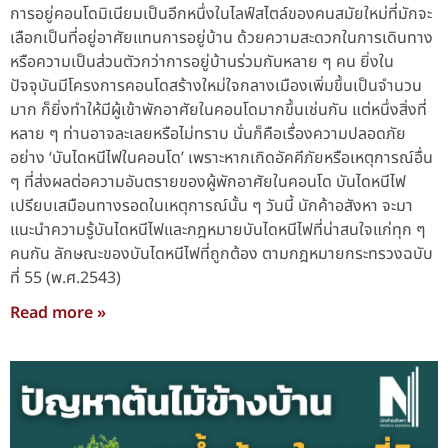
การอยู่คอนโดมิเนียมเป็นอีกหนึ่งในไลฟ์สไตล์ของคนสมัยใหม่ที่มักจะ
เลือกเป็นที่อยู่อาศัยแทนการอยู่บ้าน ด้วยความสะดวกในการเดินทาง
หรือความเป็นส่วนตัวกว่าการอยู่บ้านร่วมกันหลาย ๆ คน ยิ่งใน
ปัจจุบันมีโครงการคอนโดสร้างใหม่ใจกลางเมืองเพิ่มขึ้นเป็นจำนวน
มาก ก็ยิ่งทำให้มีผู้เข้าพักอาศัยในคอนโดมากขึ้นเช่นกัน แต่หนึ่งสิ่งที่
หลาย ๆ ท่านอาจละเลยหรือไม่ทราบ นั่นก็คือเรื่องความปลอดภัย
อย่าง ‘บันไดหนีไฟในคอนโด’ เพราะหากเกิดอัคคีภัยหรือเหตุการณ์อื่น
ๆ ที่ส่งผลต่อความอันตรายของผู้พักอาศัยในคอนโด บันไดหนีไฟ
เปรียบเสมือนทางรอดในเหตุการณ์นั้น ๆ วันนี้ นักค้าอสังหา จะมา
แนะนำความรู้บันไดหนีไฟและกฎหมายบันไดหนีไฟที่น่าสนใจแก่ทุก ๆ
คนกัน ลักษณะของบันไดหนีไฟที่ถูกต้อง ตามกฎหมายกระทรวงฉบับ
ที่ 55 (พ.ศ.2543)
Read more »