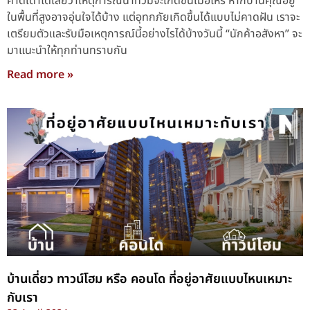
คาดเดาได้เลยว่าเหตุการณ์น้ำท่วมจะเกิดขึ้นเมื่อไหร่ หากบ้านคุณอยู่
ในพื้นที่สูงอาจอุ่นใจได้บ้าง แต่อุทกภัยเกิดขึ้นได้แบบไม่คาดฝัน เราจะ
เตรียมตัวและรับมือเหตุการณ์นี้อย่างไรได้บ้างวันนี้ “นักค้าอสังหา” จะ
มาแนะนำให้ทุกท่านทราบกัน
Read more »
บ้านเดี่ยว ทาวน์โฮม หรือ คอนโด ที่อยู่อาศัยแบบไหนเหมาะ
กับเรา