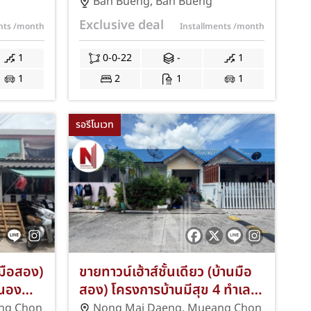
รดำริ
เทศบาลพัฒนา บ้านบึง ชลบุรี
Ban Bueng
,
Ban Bueng
2 ห้องนอน
เนื้อที่ 22 ตร.ว. 2 ห้องนอน 1
Exclusive deal
ents
/month
Installments
/month
ใกล้
ห้องน้ำ ที่จอดรถ 1 คัน ทำเล
นบึง
ใจกลางชุมชน ใกล้โลตัสบ้านบึง
1
0-0-22
-
1
ีค่า
บิ๊กซีบ้านบึง ตลาดบ้านบึง และ
1
2
1
1
าจดจำ
ถนนสาย 344 พร้อมฟรีค่า
ธรรมเนียมการโอนและค่าจดจำ
รอรีโนเวท
นอง JS-363
นมือสอง)
ขายทาวน์เฮ้าส์ชั้นเดียว (บ้านมือ
หนอง
สอง) โครงการบ้านมีสุข 4 ทำเล
่ 21
หนองไม้แดง-วิบูลย์ประชารักษ์
ng Chon
Nong Mai Daeng
,
Mueang Chon