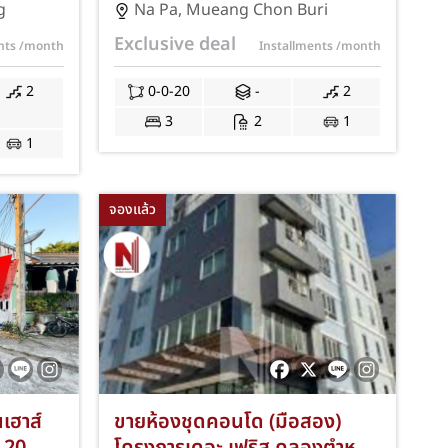
นื้อที่
4 ทำเลศักยภาพนาป่า-เมืองชลบุรี
g
Na Pa
,
Mueang Chon Buri
องนอน 2
เนื้อที่ 20 ตร.ว. 3 ห้องนอน 2
Exclusive deal
ents
/month
Installments
/month
กล้นิคม
ห้องน้ำ ที่จอดรถ 1 คัน เชื่อมต่อ
ลัย
ถนนศุขประยูรและมอเตอร์เวย์
2
0-0-20
-
2
เนียม
สาย 7 ใกล้นิคมอมตะซิตี้ ชลบุรี
3
2
1
JS-349
และโรบินสัน ไลฟ์สไตล์ พร้อมฟรี
1
ค่าธรรมเนียมการโอนและค่าจดจำ
นอง JS-348
จองแล้ว
นเฮาส์
ขายห้องชุดคอนโด (มือสอง)