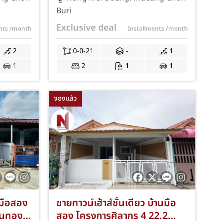
 ที่
ชลบุรี เนื้อที่ 21 ตร.ว. 2 ห้องนอน
Buri
นิคม
1 ห้องน้ำ ที่จอดรถ 1 คัน ทำเล
Exclusive deal
ents
/month
Installments
/month
ลัย
ทองใกล้นิคมอมตะซิตี้ ชลบุรี
วน
มหาวิทยาลัยศรีปทุม ชลบุรี และ
2
0-0-21
-
1
ฟรีค่า
ทางด่วนมอเตอร์เวย์ สาย 7
1
2
1
1
าจดจำ
พร้อมฟรีค่าธรรมเนียมการโอน
และค่าจดจำนอง JS-410
จองแล้ว
นมือสอง
ขายทาวน์เฮ้าส์ชั้นเดียว บ้านมือ
านทอง
สอง โครงการศิลากร 4 22.2