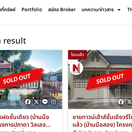
ี่ทรัพย์
Portfolio
สมัคร Broker
บทความ/ข่าวสาร
T
 result
โอนแล้ว
ฝดชั้นเดียว (บ้านมือ
ขายทาวน์เฮ้าส์ชั้นเดียวรี
รงการปภาดา วิลเลจ
แล้ว (บ้านมือสอง) โครง