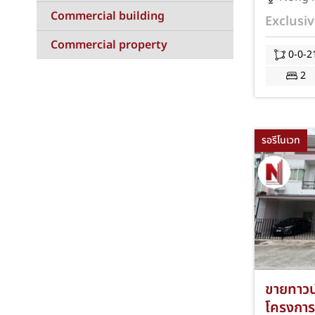
ตร.ว. 2 
Commercial building
Exclusiv
จอดรถ 1
Commercial property
ชลบุรี-บ
0-0-2
เลี่ยงเมื
2
ชลบุรี แล
ค่าธรรม
นอง JS-
รอรีโนเวท
ขายทาวน์
โครงการ