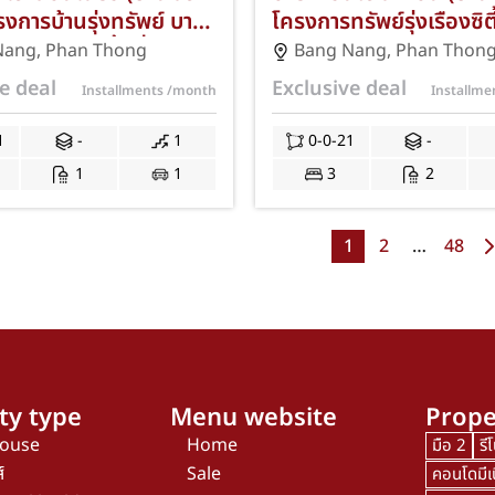
งการบ้านรุ่งทรัพย์ บาง
โครงการทรัพย์รุ่งเรืองซิต
อง ชลบุรี พื้นที่ 21.00
บ้านเก่า 12 – บางนาง พ
Nang
,
Phan Thong
Bang Nang
,
Phan Thon
ห้องนอน 1 ห้องน้ำ ที่
ชลบุรี เนื้อที่ 21 ตร.ว. 
e deal
Exclusive deal
Installments
/month
Installm
 คัน ทำเลดีใกล้นิคม
2 ห้องน้ำ ที่จอดรถ 1 คัน
้ ชลบุรี และตลาดวัดศรี
ใกล้นิคมอมตะซิตี้ ชลบุรี 
1
-
1
0-0-21
-
งินเดือน 15,000 กู้ได้
เก่า-เฟส 1-4) และทางด่ว
1
1
3
2
ร์และปั๊มน้ำ พร้อมโปร
มอเตอร์เวย์ สาย 7 พร้อม
รีค่าธรรมเนียมการโอน
ธรรมเนียมการโอนและค่
1
2
…
48
นอง JS-401
นอง JS-352
ty type
Menu website
Prope
house
Home
มือ 2
รี
์
Sale
คอนโดมีเ