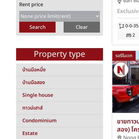
บ้านบึง-ช
Ban B
Rent price
ตร.ว. 2 
Exclusiv
ดีซอยวั
บ้านบึง
0-0-35
แอร์และป
2
ค่าโอนแ
Property type
รอรีโนเวท
บ้านมือหนึ่ง
บ้านมือสอง
Single house
ทาวน์เฮาส์
Condominium
ขายทาวน์เ
สอง) โค
Estate
หนองรี-เม
Nong 