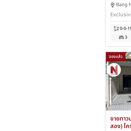
นาง-พานท
Bang 
ตร.ว. 3 
Exclusiv
จอดรถ 1 
ชลบุรี 
0-0-1
ทางด่วน
3
พร้อมฟร
และค่าจ
จองแล้ว
ขายทาวน์เ
สอง) โคร