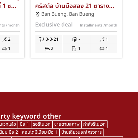
ี้ 1 ซอย
คริสตัล บ้านมือสอง 21 ตารางวา
านทอง
2 ห้องนอน 1 ห้องน้ำ 1 ที่จอดรถ
g
Ban Bueng
,
Ban Bueng
3 ห้องนอน
ทำเลดี ตำบลบ้านบึง อำเภอ
Exclusive deal
ents
/month
Installments
/month
 ทำเลดี
บ้านบึง จังหวัดชลบุรี พร้อมแถม
(โซนบ้าน
แอร์และฟรีค่าโอนตามมาตรการ
2
0-0-21
-
1
น
รัฐ JS-154
1
2
1
1
ฟรีค่า
าจดจำ
rty keyword other
โนเวทแล้ว
มือ 1
รอรีโนเวท
ขายตามสภาพ
กำลังรีโนเวท
นียม มือ 2
คอนโดมีเนียม มือ 1
บ้านเดี่ยวนอกโครงการ