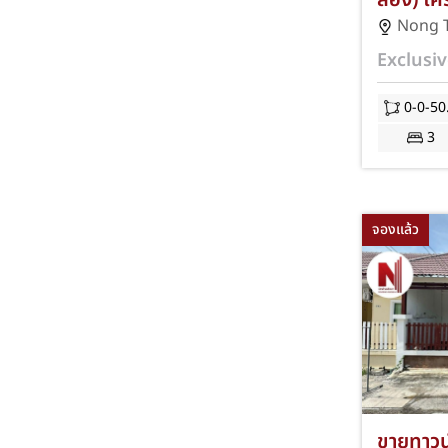
สอง) โค
ตำลึง-พา
Nong 
50.70 ต
Exclusiv
ห้องน้ำ 
ซอยเทศบ
0-0-50
ชลบุรี แ
3
(E.Tech)
พร้อมโปร
การโอนแ
จองแล้ว
ขายทาวน์เ