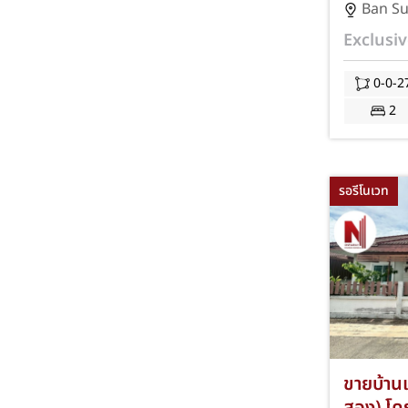
ใจกลางเ
Ban S
เศรษฐกิจ 
Exclusiv
ตร.ว. 2 
จอดรถ 1 
0-0-2
เซ็นทรั
2
ชลบุรี พ
โอนและค
รอรีโนเวท
ขายบ้านเด