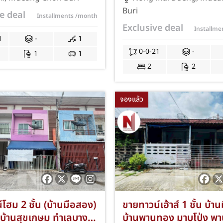
ห้องนอน 1 ห้องน้ำ ที่
ตร.ว. 2 ห้องนอน 2 ห้องน้ำ
Buri
e deal
Installments
/month
 คัน เชื่อมต่อถนนสาย
จอดรถ 1 คัน ทำเลดีใกล้
Exclusive deal
Installm
้านบึง (344) และถนน
อมตะซิตี้ ชลบุรี มหาวิทยา
1
-
1
องชลบุรี ใกล้เซ็นทรัล
ศรีปทุม ชลบุรี และทางด่
0-0-21
-
1
1
ะบิ๊กซี ชลบุรี พร้อมฟรี
มอเตอร์เวย์ สาย 7 พร้อม
2
2
เนียมการโอนและค่าจดจำ
ธรรมเนียมการโอนและค่
412
นอง JS-411
จองแล้ว
โฮม 2 ชั้น (บ้านมือสอง)
ขายทาวน์เฮ้าส์ 1 ชั้น บ้า
บ้านสุขเกษม ทำเลบาง
บ้านพานทอง มาบโป่ง พ