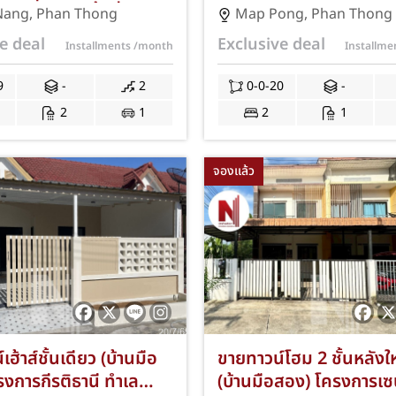
อง ชลบุรี เนื้อที่ 19
ชลบุรี 20 ตร.ว. 2 ห้องน
Nang
,
Phan Thong
Map Pong
,
Phan Thong
ห้องนอน 2 ห้องน้ำ ที่
ห้องน้ำ 1 ที่จอดรถ ขอ
e deal
Exclusive deal
Installments
/month
Installm
คัน ใกล้นิคมอมตะซิตี้
ฟรีแอร์ ปั๊มน้ำ ถังสำรองน
ตลาดพานทอง และ
ค่าโอน JS-240
9
-
2
0-0-20
-
มอเตอร์เวย์ สาย 7
2
1
2
1
ีค่าธรรมเนียมการโอน
ดจำนอง JS-409
จองแล้ว
ฮ้าส์ชั้นเดียว (บ้านมือ
ขายทาวน์โฮม 2 ชั้นหลังใ
งการกีรติธานี ทำเล
(บ้านมือสอง) โครงการเซนจ