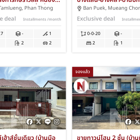
รงการกษิราวิลล์ หนอง
บางแสน-อ่างศิลา-บ้านปึก
นทอง-ชลบุรี พื้นที่ใหญ่
ตร.ว. 2 ห้องนอน 1 ห้องน้ำ
Tamlueng
,
Phan Thong
Ban Puek
,
Mueang Chon
ร.ว. 3 ห้องนอน 2
จอดรถ ใกล้ตลาดอ่างศิลา
e deal
Exclusive deal
Installments
/month
Installm
ที่จอดรถ 2 คัน ทำเลดี
ม.บูรพา ฟรีแอร์/ฟรีโอนฯ!
าล 1 ใกล้นิคมอมตะซิตี้
337
.7
-
1
0-0-20
-
ละวิทยาลัยอีเทค
2
2
2
1
 แถมฟรีแอร์และปั๊มน้ำ
โมชั่นฟรีค่าธรรมเนียม
ละจดจำนอง JS-346
จองแล้ว
ฮ้าส์ชั้นเดียว (บ้านมือ
ขายทาวน์โฮม 2 ชั้น (บ้า