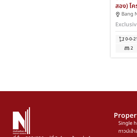
สอง) โคร
นาง-พานท
Bang 
ตร.ว. 2 
Exclusiv
จอดรถ 1
อมตะซิตี
0-0-2
พนักงานเ
2
แถมฟรีแอ
โมชั่นฟ
และจดจำ
Proper
Single 
ทาวน์เฮ้าส