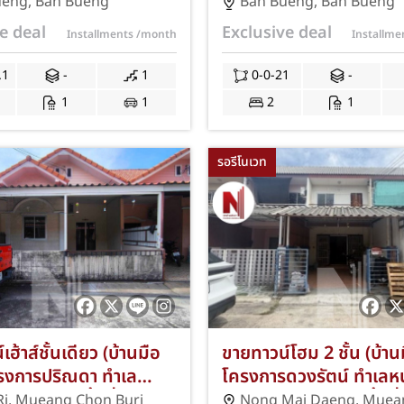
ลบุรี พื้นที่กว้าง 35.10
วิลล์ ทำเลบ้านบึง ถนนวิฑู
ueng
,
Ban Bueng
Ban Bueng
,
Ban Bueng
ห้องนอน 1 ห้องน้ำ ทำเล
ชลบุรี เนื้อที่ 21 ตร.ว. 
e deal
Exclusive deal
Installments
/month
Installm
ดบึงบน ใกล้ใจกลาง
1 ห้องน้ำ ที่จอดรถ 1 คัน 
และถนนสาย 344 แถมฟรี
ตลาดสดบ้านบึง โลตัสบ้า
.1
-
1
0-0-21
-
ั๊มน้ำ พร้อมโปรโมชั่นฟรี
และถนนสาย 344 พร้อมฟร
1
1
2
1
ละจดจำนอง JS-312
ธรรมเนียมการโอนและค่
นอง JS-310
รอรีโนเวท
ฮ้าส์ชั้นเดียว (บ้านมือ
ขายทาวน์โฮม 2 ชั้น (บ้า
รงการปริณดา ทำเล
โครงการดวงรัตน์ ทำเล
ืองชลบุรี เนื้อที่ 21
ไม้แดง เมืองชลบุรี เนื้อที
Ri
,
Mueang Chon Buri
Nong Mai Daeng
,
Muea