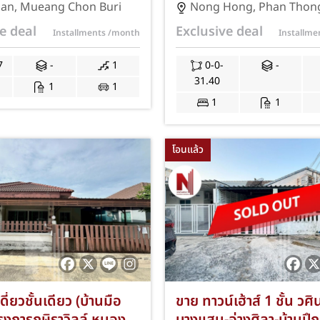
มืองชลบุรี ซอยบ้านสวน
หนองหงษ์-พานทอง ชลบุรี เ
uan
,
Mueang Chon Buri
Nong Hong
,
Phan Thon
16 เนื้อที่กว้าง 27
กว้าง 31.40 ตร.ว. 3 ห้
e deal
Exclusive deal
Installments
/month
Installm
ห้องนอน 1 ห้องน้ำ ที่
ห้องน้ำ ที่จอดรถ 2 คัน ใ
คัน ใกล้นิคมอมตะซิตี้
อมตะซิตี้ ชลบุรี และวิทยา
7
-
1
0-0-
-
ลชลบุรี และโรงพยาบาล
E.Tech พร้อมฟรีค่าธรรม
31.40
1
1
ร้อมฟรีค่าธรรมเนียมการ
การโอนและค่าจดจำนอง 
1
1
่าจดจำนอง JS-406
โอนแล้ว
ี่ยวชั้นเดียว (บ้านมือ
ขาย ทาวน์เฮ้าส์ 1 ชั้น วศิ