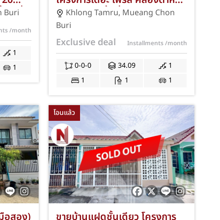
 20
โครงการเดอะ เฟริส คลองตำหรุ-
 1 ที่
เมืองชลบุรี พื้นที่กว้าง 34.09
 Buri
Khlong Tamru
,
Mueang Chon
/
ตร.ม. 1 ห้องนอน 1 ห้องน้ำ ตึก 1
Buri
ents
/month
 JS-
ชั้น 2 ทำเลดีติดถนนสุขุมวิท ใกล้
Exclusive deal
Installments
/month
นิคมอมตะซิตี้ ชลบุรี แถมฟรีแอร์
1
และเครื่องใช้ไฟฟ้า พร้อมโปรโม
0-0-0
34.09
1
1
ชั่นฟรีค่าธรรมเนียมการโอนและ
1
1
1
จดจำนอง JS-402
โอนแล้ว
นมือสอง)
ขายบ้านแฝดชั้นเดียว โครงการ