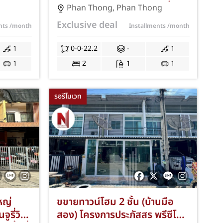
อน 1
ตารางวา 2 ห้องนอน 1 ห้องน้ำ 1
Phan Thong
,
Phan Thong
งแถมครบ
ที่จอดรถ ทำเลพานทอง ชลบุรี ฟรี
Exclusive deal
ents
/month
Installments
/month
้ำ และ
แถมครบ พร้อมอยู่ JS-006
1
0-0-22.2
-
1
1
2
1
1
รอรีโนเวท
หญ่
ขขายทาวน์โฮม 2 ชั้น (บ้านมือ
ูรี่วิว
สอง) โครงการประภัสสร พรีซีโอ