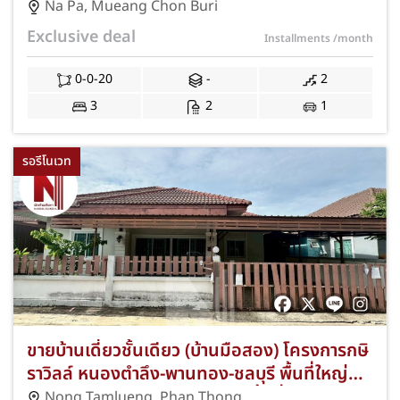
ชลบุรี เนื้อที่ 20 ตร.ว. 3 ห้องนอน 2 ห้องน้ำ ที่
Na Pa
,
Mueang Chon Buri
จอดรถ 1 คัน เชื่อมต่อถนนศุขประยูรและ
Exclusive deal
Installments
/month
มอเตอร์เวย์ สาย 7 ใกล้นิคมอมตะซิตี้ ชลบุรี และ
โรบินสัน ไลฟ์สไตล์ พร้อมฟรีค่าธรรมเนียมการ
0-0-20
-
2
โอนและค่าจดจำนอง JS-348
3
2
1
รอรีโนเวท
ขายบ้านเดี่ยวชั้นเดียว (บ้านมือสอง) โครงการกษิ
ราวิลล์ หนองตำลึง-พานทอง-ชลบุรี พื้นที่ใหญ่
50.70 ตร.ว. 3 ห้องนอน 2 ห้องน้ำ ที่จอดรถ 2
Nong Tamlueng
,
Phan Thong