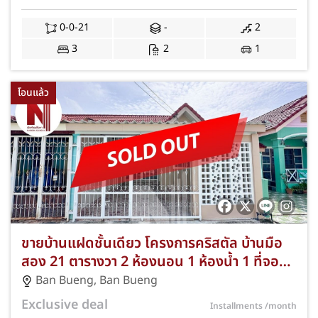
ชลบุรี (โซนบ้านเก่า-เฟส 1-4) และทางด่วน
มอเตอร์เวย์ สาย 7 พร้อมฟรีค่าธรรมเนียมการ
0-0-21
-
2
โอนและค่าจดจำนอง JS-352
3
2
1
โอนแล้ว
ขายบ้านแฝดชั้นเดียว โครงการคริสตัล บ้านมือ
สอง 21 ตารางวา 2 ห้องนอน 1 ห้องน้ำ 1 ที่จอด
รถ ทำเลดี ตำบลบ้านบึง อำเภอบ้านบึง จังหวัด
Ban Bueng
,
Ban Bueng
ชลบุรี พร้อมแถมแอร์และฟรีค่าโอนตามมาตรการ
Exclusive deal
Installments
/month
รัฐ JS-154