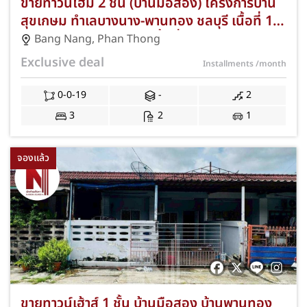
ขายทาวน์โฮม 2 ชั้น (บ้านมือสอง) โครงการบ้าน
สุขเกษม ทำเลบางนาง-พานทอง ชลบุรี เนื้อที่ 19
ตร.ว. 3 ห้องนอน 2 ห้องน้ำ ที่จอดรถ 1 คัน ใกล้
Bang Nang
,
Phan Thong
นิคมอมตะซิตี้ ชลบุรี ตลาดพานทอง และทางด่วน
Exclusive deal
Installments
/month
มอเตอร์เวย์ สาย 7 พร้อมฟรีค่าธรรมเนียมการ
โอนและค่าจดจำนอง JS-409
0-0-19
-
2
3
2
1
จองแล้ว
ขายทาวน์เฮ้าส์ 1 ชั้น บ้านมือสอง บ้านพานทอง