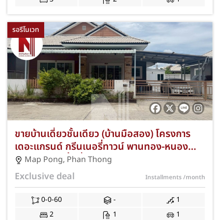
รอรีโนเวท
ขายบ้านเดี่ยวชั้นเดียว (บ้านมือสอง) โครงการ
เดอะแกรนด์ กรีนเนอรี่ทาวน์ พานทอง-หนอง
ตำลึง ชลบุรี พื้นที่ใหญ่ 60.00 ตร.ว. 2 ห้องนอน
Map Pong
,
Phan Thong
1 ห้องน้ำ ที่จอดรถ 1 คัน ทำเลดีตำบลมาบโป่ง
Exclusive deal
Installments
/month
ใกล้นิคมอมตะซิตี้ ชลบุรี แถมฟรีแอร์และปั๊มน้ำ
พร้อมโปรโมชั่นฟรีค่าธรรมเนียมการโอนและ
0-0-60
-
1
จดจำนอง JS-403
2
1
1