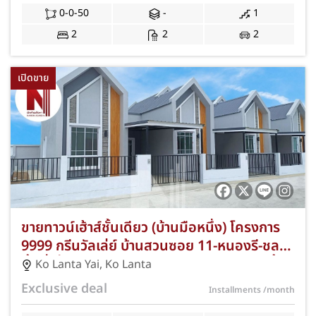
0-0-50
-
1
2
2
2
เปิดขาย
ขายทาวน์เฮ้าส์ชั้นเดียว (บ้านมือหนึ่ง) โครงการ
9999 กรีนวัลเล่ย์ บ้านสวนซอย 11-หนองรี-ชลบุรี
พื้นที่เริ่มต้น 21.60 ตร.ว. 2 ห้องนอน 1 ห้องน้ำ
Ko Lanta Yai
,
Ko Lanta
ที่จอดรถ 1 คัน ทำเลดีเดินทางสะดวกเชื่อมต่อ
Exclusive deal
Installments
/month
เมืองชลบุรี ใกล้แหล่งชุมชนและธรรมชาติ ค่า