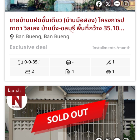
ขายบ้านแฝดชั้นเดียว (บ้านมือสอง) โครงการป
ภาดา วิลเลจ บ้านบึง-ชลบุรี พื้นที่กว้าง 35.10
ตร.ว. 2 ห้องนอน 1 ห้องน้ำ ทำเลดีซอยวัดบึงบน
Ban Bueng
,
Ban Bueng
ใกล้ใจกลางบ้านบึงและถนนสาย 344 แถมฟรีแอร์
Exclusive deal
Installments
/month
และปั๊มน้ำ พร้อมโปรโมชั่นฟรีค่าโอนและจดจำ
นอง JS-312
0-0-35.1
-
1
2
1
1
โอนแล้ว