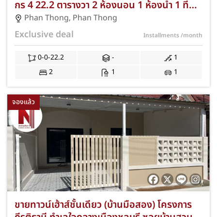
กร 4 22.2 ตารางวา 2 ห้องนอน 1 ห้องน้ำ 1 ที่
จอดรถ ทำเลพานทอง ชลบุรี ฟรีแถมครบ พร้อม
Phan Thong
,
Phan Thong
อยู่ JS-006
Exclusive deal
Installments
/month
0-0-22.2
-
1
2
1
1
จองแล้ว
ขายทาวน์เฮ้าส์ชั้นเดียว (บ้านมือสอง) โครงการ