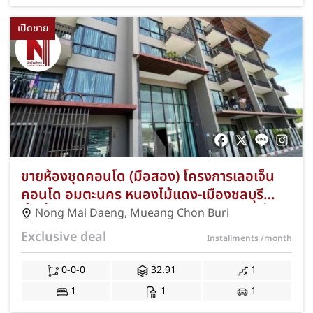
เปิดขาย
ขายห้องชุดคอนโด (มือสอง) โครงการเลอเจ็น
คอนโด อมตะนคร หนองไม้แดง-เมืองชลบุรี
พื้นที่กว้าง 32.91 ตร.ม. 1 ห้องนอน 1 ห้องนั่ง
Nong Mai Daeng
,
Mueang Chon Buri
เล่น 1 ห้องน้ำ อาคารเอ ชั้น 5 ตกแต่งรีโนเวทใหม่
Exclusive deal
Installments
/month
ทั้งห้อง ทำเลดีติดถนนเลี่ยงเมืองชลบุรี ใกล้นิคม
อมตะนคร แถมฟรีแอร์ พร้อมโปรโมชั่นฟรีค่าใช้
0-0-0
32.91
1
จ่ายวันโอนกรรมสิทธิ์ JS-405
1
1
1