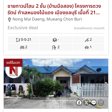
ขายทาวน์โฮม 2 ชั้น (บ้านมือสอง) โครงการดวง
รัตน์ ทำเลหนองไม้แดง เมืองชลบุรี เนื้อที่ 21
ตร.ว. 2 ห้องนอน 2 ห้องน้ำ ที่จอดรถ 1 คัน ทำเล
Nong Mai Daeng
,
Mueang Chon Buri
ดีใกล้นิคมอมตะซิตี้ ชลบุรี มหาวิทยาลัยศรีปทุม
Exclusive deal
Installments
/month
ชลบุรี และทางด่วนมอเตอร์เวย์ สาย 7 พร้อมฟรี
ค่าธรรมเนียมการโอนและค่าจดจำนอง JS-411
0-0-21
-
2
2
2
1
รอรีโนเวท