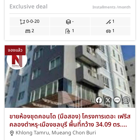
โอนฯ! JS-337
Exclusive deal
Installments
/month
0-0-20
-
1
2
1
1
จองแล้ว
ขายห้องชุดคอนโด (มือสอง) โครงการเดอะ เฟริส
คลองตำหรุ-เมืองชลบุรี พื้นที่กว้าง 34.09 ตร.ม.
1 ห้องนอน 1 ห้องน้ำ ตึก 1 ชั้น 2 ทำเลดีติดถนน
Khlong Tamru
,
Mueang Chon Buri