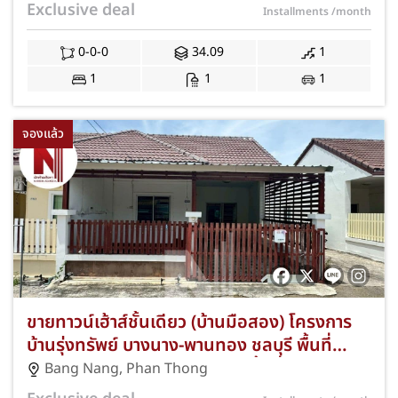
สุขุมวิท ใกล้นิคมอมตะซิตี้ ชลบุรี แถมฟรีแอร์และ
Exclusive deal
Installments
/month
เครื่องใช้ไฟฟ้า พร้อมโปรโมชั่นฟรีค่าธรรมเนียม
การโอนและจดจำนอง JS-402
0-0-0
34.09
1
1
1
1
จองแล้ว
ขายทาวน์เฮ้าส์ชั้นเดียว (บ้านมือสอง) โครงการ
บ้านรุ่งทรัพย์ บางนาง-พานทอง ชลบุรี พื้นที่
21.00 ตร.ว. 2 ห้องนอน 1 ห้องน้ำ ที่จอดรถ 1
Bang Nang
,
Phan Thong
คัน ทำเลดีใกล้นิคมอมตะซิตี้ ชลบุรี และตลาดวัด