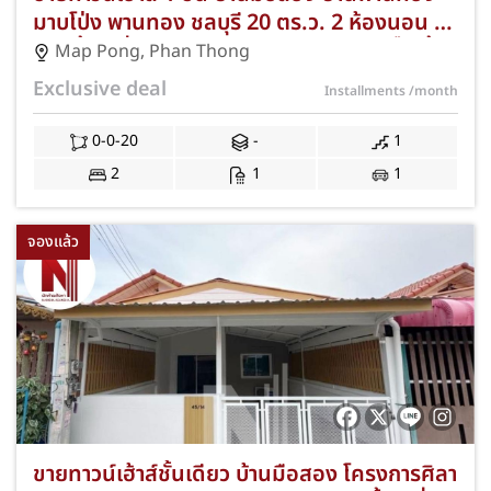
มาบโป่ง พานทอง ชลบุรี 20 ตร.ว. 2 ห้องนอน 1
ห้องน้ำ 1 ที่จอดรถ ของแถมครบ ฟรีแอร์ ปั๊มน้ำ
Map Pong
,
Phan Thong
ถังสำรองน้ำ และค่าโอน JS-240
Exclusive deal
Installments
/month
0-0-20
-
1
2
1
1
จองแล้ว
ขายทาวน์เฮ้าส์ชั้นเดียว บ้านมือสอง โครงการศิลา