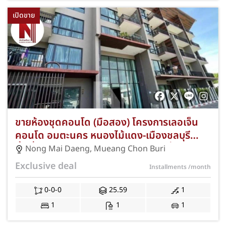
เปิดขาย
ขายห้องชุดคอนโด (มือสอง) โครงการเลอเจ็น
คอนโด อมตะนคร หนองไม้แดง-เมืองชลบุรี
พื้นที่ 25.59 ตร.ม. 1 ห้องนอน 1 ห้องนั่งเล่น 1
Nong Mai Daeng
,
Mueang Chon Buri
ห้องน้ำ อาคารเอ ชั้น 3 ตกแต่งรีโนเวทใหม่ทั้ง
Exclusive deal
Installments
/month
ห้อง ทำเลดีติดถนนเลี่ยงเมืองชลบุรี ใกล้นิคม
อมตะนคร แถมฟรีแอร์ พร้อมโปรโมชั่นฟรีค่าใช้
0-0-0
25.59
1
จ่ายวันโอนกรรมสิทธิ์ JS-404
1
1
1