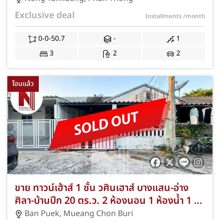
คัน ทำเลดีซอยเทศบาล 1 ใกล้นิคมอมตะซิตี้
Exclusive deal
Installments
/month
ชลบุรี และวิทยาลัยอีเทค (E.Tech) แถมฟรีแอร์
และปั๊มน้ำ พร้อมโปรโมชั่นฟรีค่าธรรมเนียมการ
0-0-50.7
-
1
โอนและจดจำนอง JS-346
3
2
2
โอนแล้ว
ขาย ทาวน์เฮ้าส์ 1 ชั้น วศินเฮาส์ บางแสน-อ่าง
ศิลา-บ้านปึก 20 ตร.ว. 2 ห้องนอน 1 ห้องน้ำ 1 ที่
จอดรถ ใกล้ตลาดอ่างศิลา/ม.บูรพา ฟรีแอร์/ฟรี
Ban Puek
,
Mueang Chon Buri