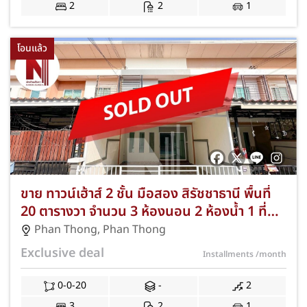
จดจำนอง JS-399
2
2
1
โอนแล้ว
ขาย ทาวน์เฮ้าส์ 2 ชั้น มือสอง สิรัชชาธานี พื้นที่
20 ตารางวา จำนวน 3 ห้องนอน 2 ห้องน้ำ 1 ที่
จอดรถ ทำเลวัดโคกท่าเจริญ-พานทอง ชลบุรี ใกล้
Phan Thong
,
Phan Thong
อมตะ! ฟรีแอร์ ปั๊มน้ำ/ถังน้ำ ฟรีค่าโอนฯ และ
Exclusive deal
Installments
/month
จดจำนอง ด่วนถึง มิ.ย. 69! JS-302
0-0-20
-
2
3
2
1