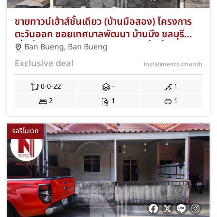
ขายทาวน์เฮ้าส์ชั้นเดียว (บ้านมือสอง) โครงการ
ตะวันออก ซอยเทศบาลพัฒนา บ้านบึง ชลบุรี
เนื้อที่ 22 ตร.ว. 2 ห้องนอน 1 ห้องน้ำ ที่จอดรถ 1
Ban Bueng
,
Ban Bueng
คัน ทำเลใจกลางชุมชน ใกล้โลตัสบ้านบึง บิ๊กซี
Exclusive deal
Installments
/month
บ้านบึง ตลาดบ้านบึง และถนนสาย 344 พร้อมฟรี
ค่าธรรมเนียมการโอนและค่าจดจำนอง JS-363
0-0-22
-
1
2
1
1
รอรีโนเวท