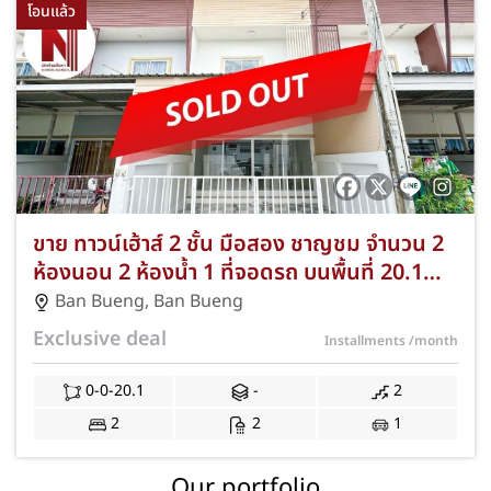
โอนแล้ว
ขาย ทาวน์เฮ้าส์ 2 ชั้น มือสอง ชาญชม จำนวน 2
ห้องนอน 2 ห้องน้ำ 1 ที่จอดรถ บนพื้นที่ 20.1
ตารางวา ทำเลกลางอำเภอ บ้านบึง ชลบุรี ฟรีค่าใช้
Ban Bueng
,
Ban Bueng
จ่ายวันโอนฯ และจดจำนอง ด่วนถึง 30 มิ.ย. 69!
Exclusive deal
Installments
/month
JS-239
0-0-20.1
-
2
2
2
1
Our portfolio