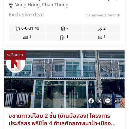
เนื้อที่กว้าง 31.40 ตร.ว. 3 ห้องนอน 2 ห้องน้ำ ที่
Nong Hong
,
Phan Thong
จอดรถ 2 คัน ใกล้นิคมอมตะซิตี้ ชลบุรี และ
Exclusive deal
Installments
/month
วิทยาลัย E.Tech พร้อมฟรีค่าธรรมเนียมการโอน
และค่าจดจำนอง JS-349
0-0-31.40
-
2
1
1
1
รอรีโนเวท
ขขายทาวน์โฮม 2 ชั้น (บ้านมือสอง) โครงการ
ประภัสสร พรีซีโอ 4 ทำเลศักยภาพนาป่า-เมือง