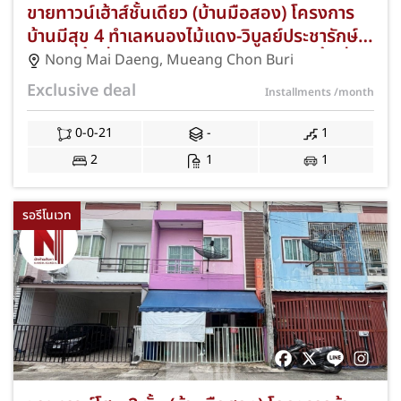
ขายทาวน์เฮ้าส์ชั้นเดียว (บ้านมือสอง) โครงการ
บ้านมีสุข 4 ทำเลหนองไม้แดง-วิบูลย์ประชารักษ์
ชลบุรี เนื้อที่ 21 ตร.ว. 2 ห้องนอน 1 ห้องน้ำ ที่
Nong Mai Daeng
,
Mueang Chon Buri
จอดรถ 1 คัน ทำเลทองใกล้นิคมอมตะซิตี้ ชลบุรี
Exclusive deal
Installments
/month
มหาวิทยาลัยศรีปทุม ชลบุรี และทางด่วน
มอเตอร์เวย์ สาย 7 พร้อมฟรีค่าธรรมเนียมการ
0-0-21
-
1
โอนและค่าจดจำนอง JS-410
2
1
1
รอรีโนเวท