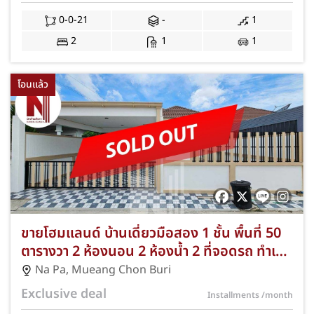
0-0-21
-
1
2
1
1
โอนแล้ว
ขายโฮมแลนด์ บ้านเดี่ยวมือสอง 1 ชั้น พื้นที่ 50
ตารางวา 2 ห้องนอน 2 ห้องน้ำ 2 ที่จอดรถ ทำเล
นาป่า–เมืองชลบุรี พร้อมฟรีค่าโอนและค่าจดจำ
Na Pa
,
Mueang Chon Buri
นองถึงมิถุนายน 2569 JS-282
Exclusive deal
Installments
/month