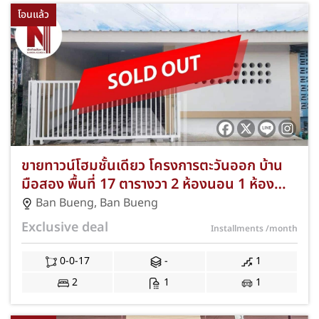
โอนแล้ว
ขายทาวน์โฮมชั้นเดียว โครงการตะวันออก บ้าน
มือสอง พื้นที่ 17 ตารางวา 2 ห้องนอน 1 ห้องน้ำ
จอดรถได้ 1 คัน ตำบลบ้านบึง อำเภอบ้านบึง
Ban Bueng
,
Ban Bueng
จังหวัดชลบุรี ทำเลทองใจกลางเมืองใกล้โลตัส
Exclusive deal
Installments
/month
และบิ๊กซีบ้านบึง ฟรีโอนจดจำนอง กู้ได้เต็ม JS-
347
0-0-17
-
1
2
1
1