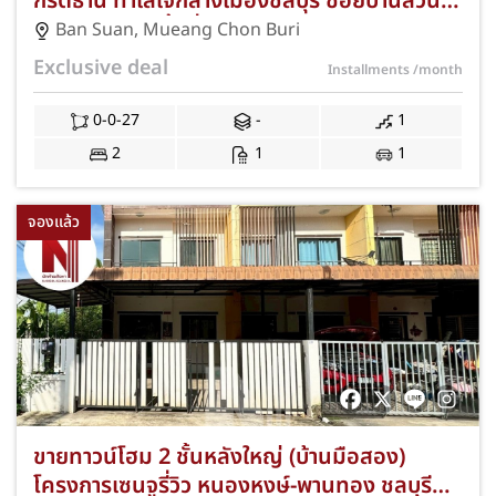
กีรติธานี ทำเลใจกลางเมืองชลบุรี ซอยบ้านสวน
เศรษฐกิจ 16 เนื้อที่กว้าง 27 ตร.ว. 2 ห้องนอน 1
Ban Suan
,
Mueang Chon Buri
ห้องน้ำ ที่จอดรถ 1 คัน ใกล้นิคมอมตะซิตี้
Exclusive deal
Installments
/month
เซ็นทรัลชลบุรี และโรงพยาบาลชลบุรี พร้อมฟรีค่า
ธรรมเนียมการโอนและค่าจดจำนอง JS-406
0-0-27
-
1
2
1
1
จองแล้ว
ขายทาวน์โฮม 2 ชั้นหลังใหญ่ (บ้านมือสอง)
โครงการเซนจูรี่วิว หนองหงษ์-พานทอง ชลบุรี