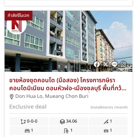
กำลังรีโนเวท
ขายห้องชุดคอนโด (มือสอง) โครงการกษิรา
คอนโดมิเนียม ดอนหัวฬ่อ-เมืองชลบุรี พื้นที่กว้าง
34.06 ตร.ม. 1 ห้องนอน 1 ห้องน้ำ อาคารซี ชั้น 3
Don Hua Lo
,
Mueang Chon Buri
ตกแต่งรีโนเวทใหม่ทั้งห้อง ทำเลดีใจกลางดอนหัว
Exclusive deal
Installments
/month
ฬ่อ ใกล้นิคมอมตะนครและทางด่วนมอเตอร์เวย์
แถมฟรีแอร์ พร้อมโปรโมชั่นฟรีค่าใช้จ่ายวันโอน
0-0-0
34.06
1
กรรมสิทธิ์ JS-406
1
1
1