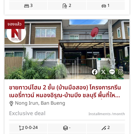
3
2
1
จองแล้ว
ขายทาวน์โฮม 2 ชั้น (บ้านมือสอง) โครงการกรีน
เนอรี่ทาวน์ หนองอิรุณ-บ้านบึง ชลบุรี พื้นที่ใหญ่
พิเศษ 24.00 ตร.ว. 2 ห้องนอน 2 ห้องน้ำ ทำเลดี
Nong Irun
,
Ban Bueng
ใกล้ถนนสาย 344 เดินทางสะดวกเชื่อมต่อแหล่ง
Exclusive deal
Installments
/month
งานนิคมอุตสาหกรรม แถมฟรีแอร์และปั๊มน้ำ
พร้อมโปรโมชั่นฟรีค่าธรรมเนียมการโอนและ
0-0-24
-
2