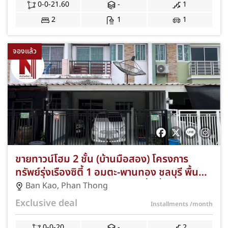
ส่วนกลางถูก JS-146
0-0-21.60
-
1
2
1
1
จองแล้ว
ขายทาวน์โฮม 2 ชั้น (บ้านมือสอง) โครงการ
ทรัพย์รุ่งเรืองซิตี้ 1 อมตะ-พานทอง ชลบุรี พื้นที่
20.00 ตร.ว. 3 ห้องนอน 2 ห้องน้ำ ที่จอดรถ 2
Ban Kao
,
Phan Thong
คัน ทำเลดีตำบลบ้านเก่า ใกล้นิคมอมตะซิตี้ ชลบุรี
Exclusive deal
Installments
/month
และตลาดวัดศรี แถมฟรีแอร์และปั๊มน้ำ พร้อมโปร
โมชั่นฟรีค่าธรรมเนียมการโอนและจดจำนอง JS-
0-0-20
-
2