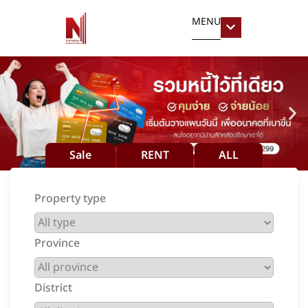
MENU
Sale
RENT
ALL
Property type
Province
District