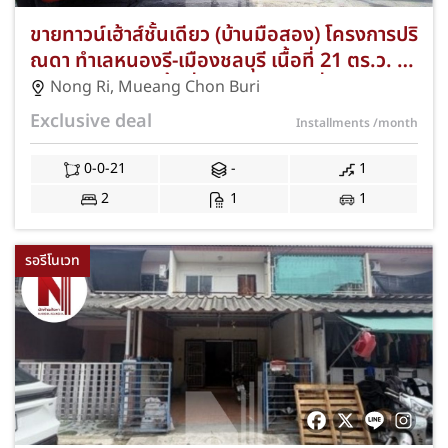
ขายทาวน์เฮ้าส์ชั้นเดียว (บ้านมือสอง) โครงการปริ
ณดา ทำเลหนองรี-เมืองชลบุรี เนื้อที่ 21 ตร.ว. 2
ห้องนอน 1 ห้องน้ำ ที่จอดรถ 1 คัน เชื่อมต่อถนน
Nong Ri
,
Mueang Chon Buri
สายชลบุรี-บ้านบึง (344) และถนนเลี่ยงเมือง
Exclusive deal
Installments
/month
ชลบุรี ใกล้เซ็นทรัล ชลบุรี และบิ๊กซี ชลบุรี พร้อม
ฟรีค่าธรรมเนียมการโอนและค่าจดจำนอง JS-412
0-0-21
-
1
2
1
1
รอรีโนเวท