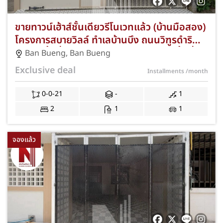
ขายทาวน์เฮ้าส์ชั้นเดียวรีโนเวทแล้ว (บ้านมือสอง)
โครงการสบายวิลล์ ทำเลบ้านบึง ถนนวิฑูรดำริ
ชลบุรี เนื้อที่ 21 ตร.ว. 2 ห้องนอน 1 ห้องน้ำ ที่
Ban Bueng
,
Ban Bueng
จอดรถ 1 คัน ใกล้ตลาดสดบ้านบึง โลตัสบ้านบึง
Exclusive deal
Installments
/month
และถนนสาย 344 พร้อมฟรีค่าธรรมเนียมการโอน
และค่าจดจำนอง JS-310
0-0-21
-
1
2
1
1
จองแล้ว