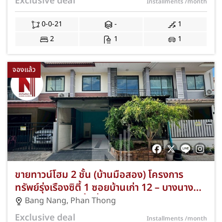
Exclusive deal
Installments
/month
ศรี พนักงานเงินเดือน 15,000 กู้ได้ แถมฟรีแอร์
และปั๊มน้ำ พร้อมโปรโมชั่นฟรีค่าธรรมเนียมการ
0-0-21
-
1
โอนและจดจำนอง JS-401
2
1
1
จองแล้ว
ขายทาวน์โฮม 2 ชั้น (บ้านมือสอง) โครงการ
ทรัพย์รุ่งเรืองซิตี้ 1 ซอยบ้านเก่า 12 – บางนาง
พานทอง ชลบุรี เนื้อที่ 21 ตร.ว. 3 ห้องนอน 2
Bang Nang
,
Phan Thong
ห้องน้ำ ที่จอดรถ 1 คัน ทำเลดีใกล้นิคมอมตะซิตี้
Exclusive deal
Installments
/month