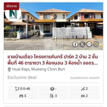
เปิดขาย
ขายบ้านเดี่ยว โครงการคันทรี ปาร์ค 2 บ้าน 2 ชั้น
พื้นที่ 46 ตารางวา 3 ห้องนอน 3 ห้องน้ำ จอดรถ
ได้ 2 คัน ทำเลห้วยกะปิ-เลี่ยงหนองมน ฟรีแอร์ 3
Huai Kapi
,
Mueang Chon Buri
เครื่อง NKA-64-446
Exclusive deal
Installments
/month
0-0-46
-
2
3
3
2