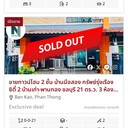
3
2
2
เปิดขาย
ขายทาวน์โฮม 2 ชั้น บ้านมือสอง ทรัพย์รุ่งเรือง
ซิตี้ 2 บ้านเก่า-พานทอง ชลบุรี 21 ตร.ว. 3 ห้อง
นอน 2 ห้องน้ำ 2 ที่จอดรถ NKA-64-089
Ban Kao
,
Phan Thong
Exclusive deal
Installments
/month
0-0-21
-
2