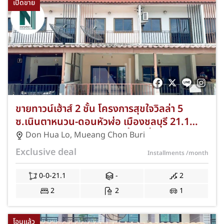
เปิดขาย
ขายทาวน์เฮ้าส์ 2 ชั้น โครงการสุขใจวิลล่า 5
ซ.เนินตาหนวน-ดอนหัวฬ่อ เมืองชลบุรี 21.1
ตารางวา 2 ห้องนอน 2 ห้องน้ำ 1 ที่จอดรถ พร้อม
Don Hua Lo
,
Mueang Chon Buri
ของแถมพิเศษ NKA-CEO-297
Exclusive deal
Installments
/month
0-0-21.1
-
2
2
2
1
โอนแล้ว