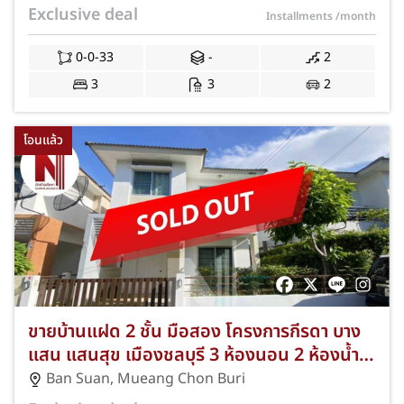
ผ้าม่าน มุ้งลวด เหล็กดัด และโปรโมชั่นพิเศษ
Exclusive deal
Installments
/month
NKA-71/0035
0-0-33
-
2
3
3
2
โอนแล้ว
ขายบ้านแฝด 2 ชั้น มือสอง โครงการกีรดา บาง
แสน แสนสุข เมืองชลบุรี 3 ห้องนอน 2 ห้องน้ำ
36.7 ตร.ว. JS-037
Ban Suan
,
Mueang Chon Buri