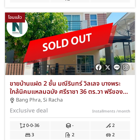
โอนแล้ว
ขายบ้านแฝด 2 ชั้น มณีรินทร์ วิลเลจ บางพระ
ใกล้นิคมแหลมฉบัง ศรีราชา 36 ตร.วา ฟรีของ
แถมครบ พร้อมอยู่ NKA-74/0001
Bang Phra
,
Si Racha
Exclusive deal
Installments
/month
0-0-36
-
2
3
2
2