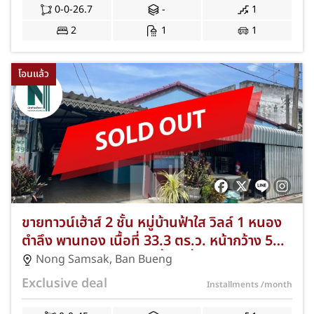
0-0-26.7
-
1
2
1
1
โอนแล้ว
ขายทาวน์เฮ้าส์ 2 ชั้น หมู่บ้านฟ้าใส วิลล์ 1 หนอง
ตำลึง พานทอง เนื้อที่ 33.3 ตร.ว. หน้ากว้าง 5
เมตร 3 ห้องนอน 2 ห้องน้ำ 2 ที่จอดรถ NKA-64-
Nong Samsak
,
Ban Bueng
061
Exclusive deal
Installments
/month