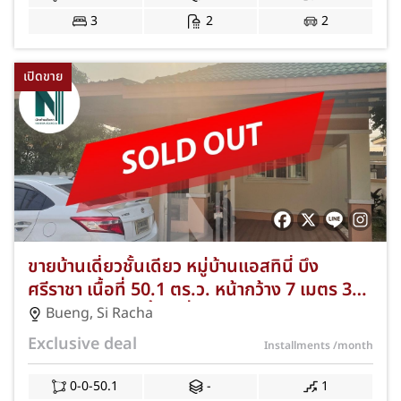
3
2
2
เปิดขาย
ขายบ้านเดี่ยวชั้นเดียว หมู่บ้านแอสทินี่ บึง
ศรีราชา เนื้อที่ 50.1 ตร.ว. หน้ากว้าง 7 เมตร 3
ห้องนอน 2 ห้องน้ำ 2 ที่จอดรถ อายุบ้าน 8 ปี
Bueng
,
Si Racha
NKA-64-075
Exclusive deal
Installments
/month
0-0-50.1
-
1