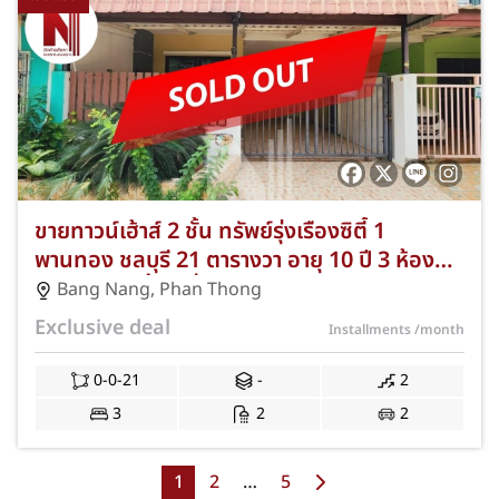
ขายทาวน์เฮ้าส์ 2 ชั้น ทรัพย์รุ่งเรืองซิตี้ 1
พานทอง ชลบุรี 21 ตารางวา อายุ 10 ปี 3 ห้อง
นอน 2 ห้องน้ำ 2 ที่จอดรถ พร้อมของแถมครบ
Bang Nang
,
Phan Thong
NKA-CEO-048
Exclusive deal
Installments
/month
0-0-21
-
2
3
2
2
1
2
…
5