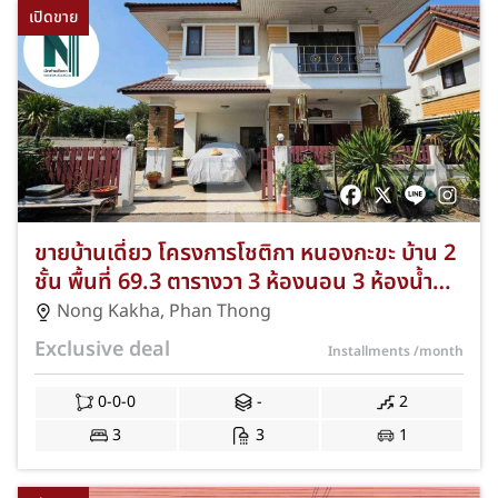
เปิดขาย
ขายบ้านเดี่ยว โครงการโชติกา หนองกะขะ บ้าน 2
ชั้น พื้นที่ 69.3 ตารางวา 3 ห้องนอน 3 ห้องน้ำ
จอดรถได้ 1 คัน ทำเลหนองกะขะ-เทศบาล ซ.5
Nong Kakha
,
Phan Thong
ฟรีแอร์ 4 เครื่อง NKA-64-447
Exclusive deal
Installments
/month
0-0-0
-
2
3
3
1