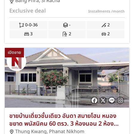
ห้องน้ำ 2 ที่จอดรถ ทำเลบางพระ-ศรีราชา ชลบุรี!
Bang Phra
,
Si Racha
แต่งครบ บิ้วอินทั้งหลัง ฟรีครัวใน-นอก แอร์ 3
Exclusive deal
Installments
/month
เครื่อง พร้อมอยู่! JS-308
0-0-36
-
2
3
2
2
เปิดขาย
ขายบ้านเดี่ยวชั้นเดียว อันดา สมายโฮม หนอง
ขยาด พนัสนิคม 60 ตรว. 3 ห้องนอน 2 ห้องน้ำ
ฟรีของแถมเพียบ | บ้านใหม่ชลบุรี ใกล้เมือง
Thung Kwang
,
Phanat Nikhom