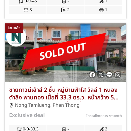
0-0-45
-
1
3
2
1
โอนแล้ว
ขายทาวน์เฮ้าส์ 2 ชั้น หมู่บ้านฟ้าใส วิลล์ 1 หนอง
ตำลึง พานทอง เนื้อที่ 33.3 ตร.ว. หน้ากว้าง 5
เมตร 3 ห้องนอน 2 ห้องน้ำ 2 ที่จอดรถ NKA-64-
Nong Tamlueng
,
Phan Thong
062
Exclusive deal
Installments
/month
0-0-33.3
-
2