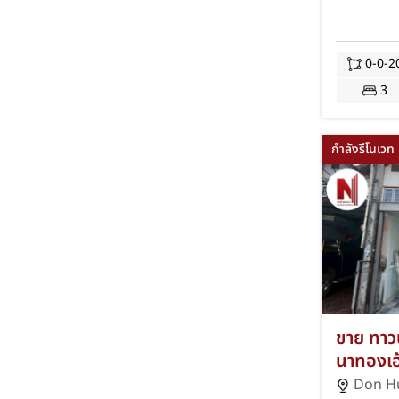
ใกล้อมตะ
โอนฯ! J
0-0-2
3
กำลังรีโนเวท
ขาย ทาวน
นาทองเฮ
สมอ 2 ห้
Don H