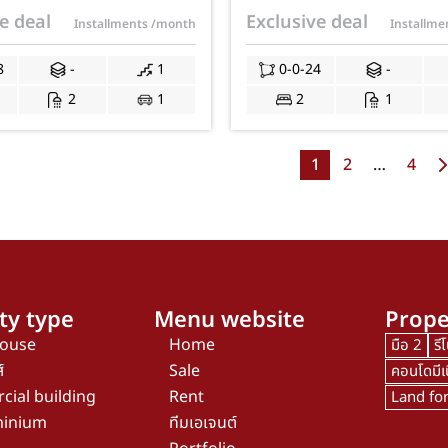
2 ห้องน้ำ 1 ที่จอดรถ รี
บ้านมือสองทำเลดี ฟรีแอร
e deal
Exclusive deal
Installments
/month
Installm
่ พร้อมเข้าอยู่ ฟรีค่าโอน
ใช้จ่ายวันโอน JS-267
8
-
1
0-0-24
-
2
1
2
1
1
2
…
4
ty type
Menu website
Prope
house
Home
มือ 2
รี
์
Sale
คอนโดมีเ
ial building
Rent
Land for
inium
ทีมเอเจนต์