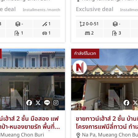
1 ที่จอดรถ ใกล้ตลาด
ตำลึง–พานทอง ชลบุรี ฟรี
e deal
Exclusive deal
Installments
/month
Installm
/หาดบางแสน ฟรีแอร์/
ธรรมเนียมโอนถึงมิ.ย. 2
! JS-335
283
3
-
1
0-0-51
-
1
1
2
3
กำลังรีโนเวท
์เฮ้าส์ 2 ชั้น มือสอง แฟ
ขายทาวน์เฮ้าส์ 2 ชั้น บ้า
้ นาป่า-หนองยายรัก พื้นที่
โครงการแฟมีลี่ทาวน์ ทำเ
 3 ห้องนอน 2 ห้องน้ำ
ท้องคุ้ง-นาป่า ตำบลนาป่
,
Mueang Chon Buri
Na Pa
,
Mueang Chon Bu