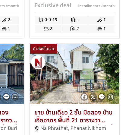
! JS-
จอดรถ ทำเลใจกลางอมตะนคร
Exclusive deal
ents
/month
Installments
/month
ดอนหัวฬ่อ ชลบุรี! ใกล้เฟส 4-11
ฟรีค่าใช้จ่ายวันโอนฯ พร้อมแอร์ 1
2
0-0-19
-
1
เครื่อง! JS-290
1
2
2
1
กำลังรีโนเวท
อสอง
ขาย บ้านเดี่ยว 2 ชั้น มือสอง บ้าน
ตารางวา
เอื้ออาทร พื้นที่ 21 ตารางวา
ำ 1 ที่
จำนวน 2 ห้องนอน 1 ห้องน้ำ 1 ที่
on Buri
Na Phrathat
,
Phanat Nikhom