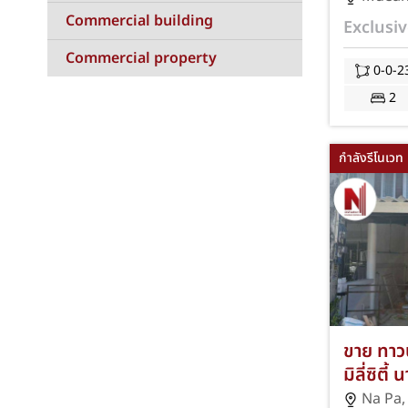
ห้องน้ำ 
Commercial building
Exclusiv
หนองมน
Commercial property
ฟรีโอนฯ
0-0-2
2
กำลังรีโนเวท
ขาย ทาวน
มิลี่ซิตี
20 ตร.ว.
Na Pa