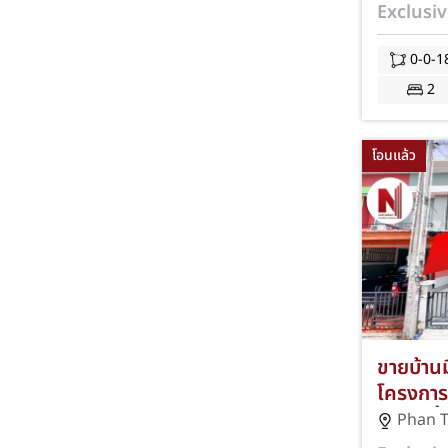
ทำเลซอย
Exclusiv
ชลบุรี ใก
ถังน้ำ 
0-0-1
JS-288
2
โอนแล้ว
ขายบ้านม
โครงการ
ชลบุรี พื
Phan 
นอน 2 ห้