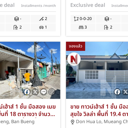
/โรบินสัน! ฟรีแอร์/ค่า
โรบินสัน! ฟรีแอร์/ค่าโอนฯ
e deal
Exclusive deal
Installments
/month
Installm
S-295
293
0
-
2
0-0-20
-
2
1
3
2
จองแล้ว
์เฮ้าส์ 1 ชั้น มือสอง เมฆ
ขาย ทาวน์เฮ้าส์ 1 ชั้น มื
ื้นที่ 18 ตารางวา จำนวน
สุขใจ วิลล่า พื้นที่ 19.4 
น 1 ห้องน้ำ 1 ที่จอดรถ
จำนวน 2 ห้องนอน 1 ห้องน้
ueng
,
Ban Bueng
Don Hua Lo
,
Mueang Ch