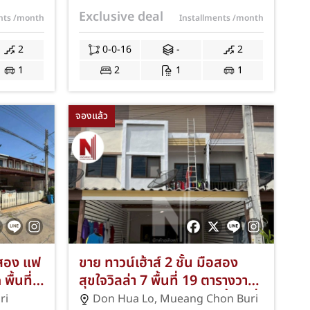
ื้นที่
ทำเลนาป่า-ท้องคุ้ง เมืองชลบุรี
Exclusive deal
ents
/month
Installments
/month
น 2
พร้อมโปรโมชั่นของแถมครบ JS-
 ปั๊มน้ำ
214
2
0-0-16
-
2
JS-225
1
2
1
1
จองแล้ว
ือสอง แฟ
ขาย ทาวน์เฮ้าส์ 2 ชั้น มือสอง
พื้นที่
สุขใจวิลล่า 7 พื้นที่ 19 ตารางวา
้อมตะ/
จำนวน 2 ห้องนอน 2 ห้องน้ำ 1 ที่
ri
Don Hua Lo
,
Mueang Chon Buri