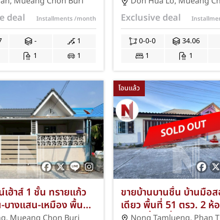
มืองชลบุรี ซอยบ้านสวน
ดอนหัวฬ่อ-เมืองชลบุรี พื้
uan
,
Mueang Chon Buri
Don Hua Lo
,
Mueang Ch
16 เนื้อที่กว้าง 27
34.06 ตร.ม. 1 ห้องนอน
e deal
Exclusive deal
Installments
/month
Installm
ห้องนอน 1 ห้องน้ำ ที่
ห้องน้ำ อาคารซี ชั้น 3 ตก
คัน ใกล้นิคมอมตะซิตี้
เวทใหม่ทั้งห้อง ทำเลดีใจ
7
-
1
0-0-0
34.06
ลชลบุรี และโรงพยาบาล
ดอนหัวฬ่อ ใกล้นิคมอม
1
1
1
1
ร้อมฟรีค่าธรรมเนียมการ
และทางด่วนมอเตอร์เวย์
่าจดจำนอง JS-406
แอร์ พร้อมโปรโมชั่นฟรีค่า
โอนแล้ว
วันโอนกรรมสิทธิ์ JS-406
์เฮ้าส์ 1 ชั้น ทรายแก้ว
ขายบ้านบานชื่น บ้านมือส
บางแสน-เหมือง พื้นที่
เดียว พื้นที่ 51 ตรว. 2 
 ตร.ว. 2 ห้องนอน 1
3 ห้องน้ำ 2 ที่จอดรถ ท
ng
,
Mueang Chon Buri
Nong Tamlueng
,
Phan 