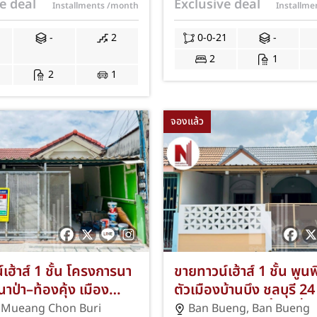
e deal
Exclusive deal
Installments
/month
Installm
่ JS-136
เวทใหม่ พร้อมฟรีค่าโอน 
-
2
0-0-21
-
2
1
2
1
จองแล้ว
เฮ้าส์ 1 ชั้น โครงการนา
ขายทาวน์เฮ้าส์ 1 ชั้น พูนพ
 นาป่า–ท้องคุ้ง เมือง
ตัวเมืองบ้านบึง ชลบุรี 24
้านมือสอง 28 ตร.ว. 2
ห้องนอน 1 ห้องน้ำ 1 ที่
,
Mueang Chon Buri
Ban Bueng
,
Ban Bueng