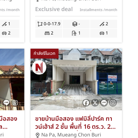
ค่า
โรบินสัน/ตลาดท้องคุ้ง ฟรีแอร์/
Exclusive deal
ents
/month
Installments
/month
569 JS-
ฟรีโอนฯ! JS-332
1
0-0-17.9
-
2
2
2
1
1
กำลังรีโนเวท
นมือสอง
ขายบ้านมือสอง แฟมิลี่ปาร์ค ทา
ล
วน์เฮ้าส์ 2 ชั้น พื้นที่ 16 ตร.ว. 2
า อำเภอ
ห้องนอน 1 ห้องน้ำ 1 ที่จอดรถ
ri
Na Pa
,
Mueang Chon Buri