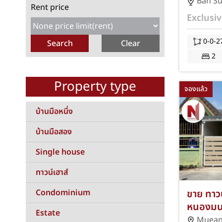
ใจกลางเ
Ban S
Rent price
เศรษฐกิจ 
Exclusiv
ตร.ว. 2 
จอดรถ 1 
0-0-2
เซ็นทรั
2
ชลบุรี พ
โอนและค
Property type
จองแล้ว
บ้านมือหนึ่ง
บ้านมือสอง
Single house
ทาวน์เฮาส์
Condominium
ขาย ทาวน
หนองมน-
Estate
กว้าง 23
Muea