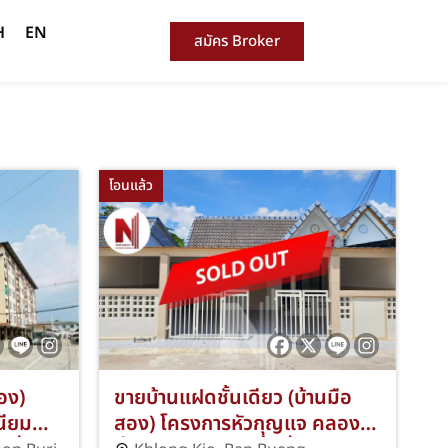
H
EN
สมัคร Broker
โอนแล้ว
อง)
ขายบ้านแฝดชั้นเดียว (บ้านมือ
นียม
สอง) โครงการหัวกุญแจ คลอง