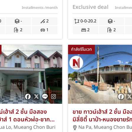
/โรบินสัน! ฟรีแอร์/ค่า
เมืองชลบุรี จังหวัดชลบุรี พ
Exclusive deal
Installments
/month
Installm
S-294
20.2 ตารางวา 2 ห้องนอ
ห้องน้ำ 1 ที่จอดรถ ฟรีแอร์
0
-
2
0-0-20.2
-
ถังสำรองน้ำ และค่าโอน 
2
1
2
2
กำลังรีโนเวท
์เฮ้าส์ 2 ชั้น มือสอง
ขาย ทาวน์เฮ้าส์ 2 ชั้น ม
้าส์ 1 ดอนหัวฬ่อ-ชาก
มิลี่ซิตี้ นาป่า-หนองยายรัก 
องนอน 2 ห้องน้ำ ทำเลดี
20 ตร.ว. 3 ห้องนอน ใกล
ua Lo
,
Mueang Chon Buri
Na Pa
,
Mueang Chon Bu