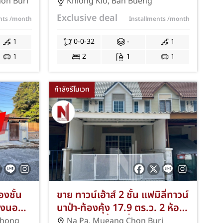
นที่กว้าง
กิ่ว-บ้านบึง ชลบุรี พื้นที่กว้าง
on Buri
Khlong Kio
,
Ban Bueng
 1
32.00 ตร.ว. 2 ห้องนอน 1
Exclusive deal
ents
/month
Installments
/month
แต่งรีโน
ห้องน้ำ ทำเลดีใกล้ตลาดหัวกุญแจ
กลาง
เดินทางสะดวกเชื่อมต่อถนนสาย
1
0-0-32
-
1
ตะนคร
344 แถมฟรีแอร์และปั๊มน้ำ พร้อม
1
2
1
1
 แถมฟรี
โปรโมชั่นฟรีค่าธรรมเนียมการ
ใช้จ่าย
โอนและจดจำนอง JS-237
กำลังรีโนเวท
องชั้น
ขาย ทาวน์เฮ้าส์ 2 ชั้น แฟมิลี่ทาวน์
ห้องนอน
นาป่า-ท้องคุ้ง 17.9 ตร.ว. 2 ห้อง
ำเลหนอง
นอน 1 ห้องน้ำ 1 ที่จอดรถ ใกล้
Thong
Na Pa
,
Mueang Chon Buri