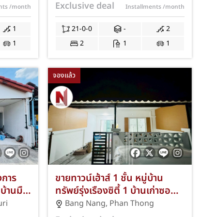
จอดรถ ทำเลหน้าพระธาตุ-บ้าน
Exclusive deal
ents
/month
Installments
/month
ุข
เซิด พนัสนิคม ชลบุรี! แต่งครบ
่ ฟรีค่า
ฟรีเคาน์เตอร์ครัว แอร์ 1 เครื่อง
1
21-0-0
-
2
287
ฟรีค่าโอนฯ และจดจำนอง! JS-
1
2
1
1
286
จองแล้ว
รงการ
ขายทาวน์เฮ้าส์ 1 ชั้น หมู่บ้าน
 บ้านมือ
ทรัพย์รุ่งเรืองซิตี้ 1 บ้านเก่าซอย
ห้อง
12 พานทอง ชลบุรี บ้านมือสอง
ri
Bang Nang
,
Phan Thong
 รีโน
40.5 ตร.ว. รีโนเวทใหม่ ฟรีค่าโอน