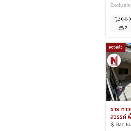
ใกล้อมตะ
Exclusiv
โอนฯ! J
0-0-
2
จองแล้ว
ขาย ทาวน
สวรรค์ พ
2 ห้องนอ
Ban B