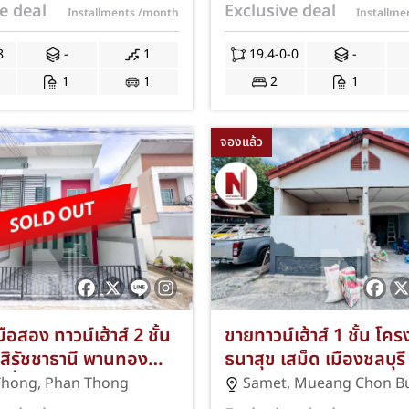
บ้านบึงพัฒนา-บ้านบึง
จอดรถ ทำเลหนองตำลึง-
e deal
Exclusive deal
Installments
/month
Installm
ล้ตลาด! ฟรีแอร์ ปั๊มน้ำ
พานทอง ชลบุรี ใกล้ถนนศ
ฟรีค่าโอนฯ และจดจำนอง!
ประยูร-อี.เทค! รีโนเวทใหม
8
-
1
19.4-0-0
-
โอนฯ และจดจำนอง! JS-
1
1
2
1
จองแล้ว
ือสอง ทาวน์เฮ้าส์ 2 ชั้น
ขายทาวน์เฮ้าส์ 1 ชั้น โค
สิรัชชาธานี พานทอง
ธนาสุข เสม็ด เมืองชลบุรี
้นที่ 20.2 ตร.ว. 3 ห้อง
สอง 21 ตร.ว. หลังมุม 2 
Thong
,
Phan Thong
Samet
,
Mueang Chon Bu
องน้ำ ฟรีแอร์ ฟรีค่าโอน
นอน 1 ห้องน้ำ 1 ที่จอดรถ