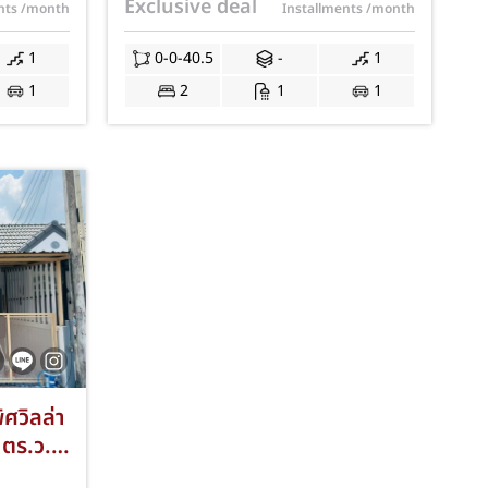
Exclusive deal
ents
/month
Installments
/month
JS-271
พร้อมเข้าอยู่ JS-270
1
0-0-40.5
-
1
1
2
1
1
ิศวิลล่า
 ตร.ว. 2
จอดรถ