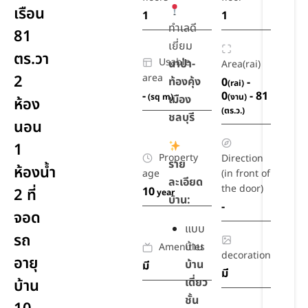
เรือน
1
1
ทำเลดี
81
เยี่ยม
ตร.วา
Usable
นาป่า-
Area(rai)
2
area
ท้องคุ้ง
0
-
(rai)
-
0
- 81
(sq m)
(งาน)
เมือง
ห้อง
(ตร.ว.)
ชลบุรี
นอน
1
Property
Direction
ราย
ห้องน้ำ
age
(in front of
ละเอียด
the door)
10
2 ที่
year
บ้าน:
-
จอด
แบบ
รถ
บ้าน
Amenities
decoration
อายุ
บ้าน
มี
มี
เดี่ยว
บ้าน
ชั้น