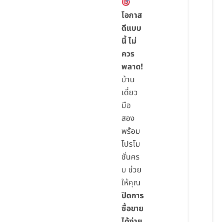
โอกาส
ดีแบบ
นี้ ไม่
ควร
พลาด!
บ้าน
เดี่ยว
มือ
สอง
พร้อม
โปรโม
ชั่นคร
บ ช่วย
ให้คุณ
ปิดการ
ซื้อขาย
ได้ง่าย