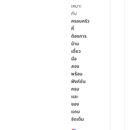
เหมาะ
กับ
ครอบครัว
ที่
ต้องการ
บ้าน
เดี่ยว
มือ
สอง
พร้อม
ฟังก์ชัน
ครบ
และ
ของ
แถม
จัดเต็ม