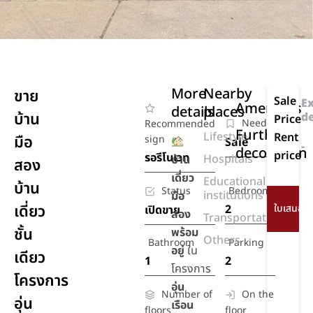
More
Nearby
ขาย
Sale
E
Amenities
details
places
บ้าน
d
Price
Need
Recommended
Further
Lifestyle
Rent
มือ
sign
Sale
-
decoration
price
รอรีโนเวท
Hospitals
บ้าน
สอง
เดี่ยว
Educational
บ้าน
Status
Bedroom
institutions
มือ
เดี่ยว
2
เปิดขาย
สอง
Transportation
ชั้น
พร้อม
Others
Bathroom
Parking
อยู่
ใน
เดียว
1
2
โครงการ
โครงการ
อุ่น
Number of
On the
อุ่น
เรือน
floors
floor