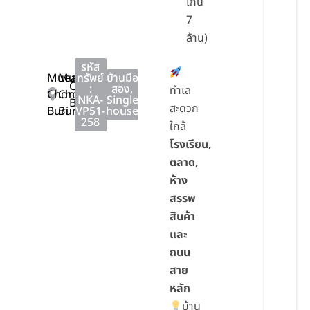
เกิน
7
ล้าน)
รหัส
Mueang
Mueang
ทรัพย์
บ้านมือ
Chon
:
สอง
,
ทำเล
Chon
Chon
NKA-
Single
Buri
สะดวก
Buri
Buri
VP51-
house
258
ใกล้
โรงเรียน,
ตลาด,
ห้าง
สรรพ
สินค้า
และ
ถนน
สาย
หลัก
บ้าน