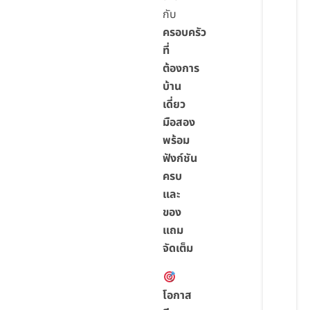
กับ
ครอบครัว
ที่
ต้องการ
บ้าน
เดี่ยว
มือสอง
พร้อม
ฟังก์ชัน
ครบ
และ
ของ
แถม
จัดเต็ม
โอกาส