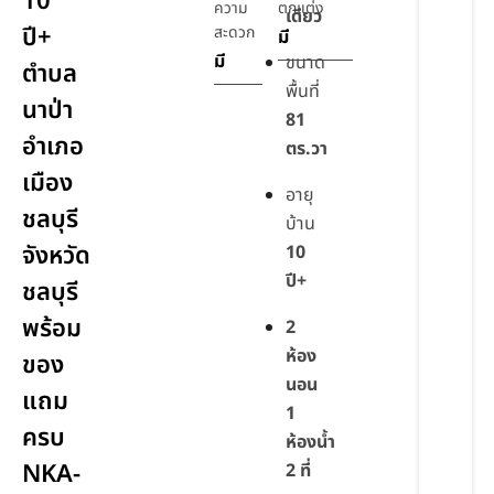
10
ความ
ตกแต่ง
เดียว
ปี+
สะดวก
มี
มี
ขนาด
ตำบล
พื้นที่
นาป่า
81
อำเภอ
ตร.วา
เมือง
อายุ
ชลบุรี
บ้าน
จังหวัด
10
ปี+
ชลบุรี
พร้อม
2
ห้อง
ของ
นอน
แถม
1
ครบ
ห้องน้ำ
NKA-
2 ที่