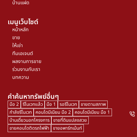
บ้านแฝด
เมนูเว็บไซต์
หน้าหลัก
ขาย
ให้เช่า
ทีมเอเจนต์
ผลงานการขาย
ร่วมงานกับเรา
บทความ
คำค้นหาทรัพย์อื่นๆ
มือ 2
รีโนเวทแล้ว
มือ 1
รอรีโนเวท
ขายตามสภาพ
กำลังรีโนเวท
คอนโดมีเนียม มือ 2
คอนโดมีเนียม มือ 1
บ้านเดี่ยวนอกโครงการ
ขายที่ดินแปลงสวย
ขายคอนโดติดรถไฟฟ้า
ขายอพาร์ทเม้นท์