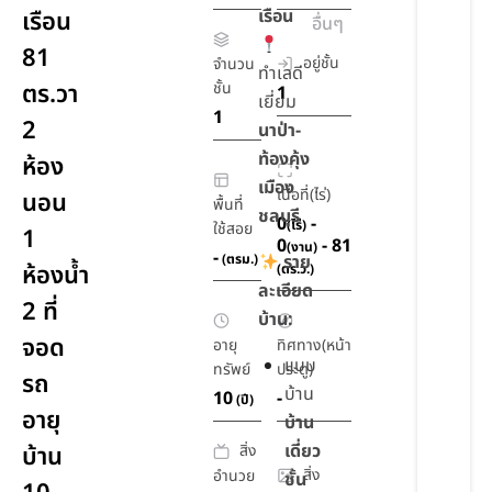
เรือน
เรือน
อื่นๆ
81
อยู่ชั้น
จำนวน
ทำเลดี
ตร.วา
ชั้น
1
เยี่ยม
1
2
นาป่า-
ท้องคุ้ง
ห้อง
เมือง
เนื้อที่(ไร่)
นอน
พื้นที่
ชลบุรี
0
-
(ไร่)
ใช้สอย
1
0
- 81
(งาน)
-
(ตรม.)
ราย
ห้องน้ำ
(ตร.ว.)
ละเอียด
2 ที่
บ้าน:
จอด
อายุ
ทิศทาง(หน้า
แบบ
ทรัพย์
ประตู)
รถ
บ้าน
10
-
(ปี)
อายุ
บ้าน
เดี่ยว
สิ่ง
บ้าน
สิ่ง
อำนวย
ชั้น