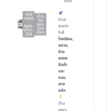
ล้าน)
รหัส
บ้าน
ทรัพย์
ทำเล
มือ
เมือง
เมือง
:
ชลบุรี
สอง
,
สะดวก
NKA-
ชลบุรี
ชลบุรี
บ้าน
VP51-
เดี่ยว
ใกล้
258
โรงเรียน,
ตลาด,
ห้าง
สรรพ
สินค้า
และ
ถนน
สาย
หลัก
บ้าน
เหมาะ