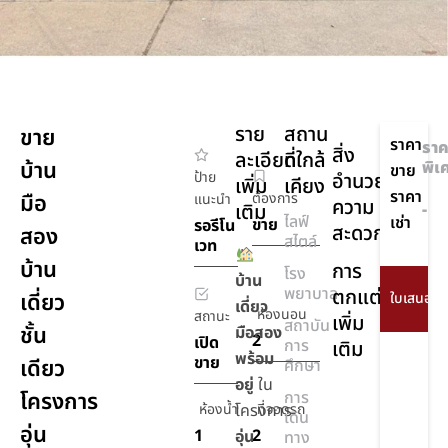
ราย
สถาน
ขาย
ราคา
ราค
สิ่ง
ละเอียด
ที่ใกล้
บ้าน
พิเ
ขาย
ป้าย
อำนวย
เพิ่ม
เคียง
ราคา
มือ
ต้องการ
แนะนำ
ความ
เติม
-
ไลฟ์
เช่า
ขาย
รอรีโน
สะดวก
สอง
สไตล์
เวท
บ้าน
การ
โรง
บ้าน
พยาบาล
ตกแต่ง
เดี่ยว
เดี่ยว
ห้องนอน
สถานะ
เพิ่ม
สถาบัน
ชั้น
มือสอง
2
เปิด
การ
เติม
พร้อม
ขาย
เดียว
ศึกษา
อยู่
ใน
โครงการ
การ
ห้องน้ำ
โครงการ
ที่จอดรถ
เดิน
อุ่น
1
2
อุ่น
ทาง