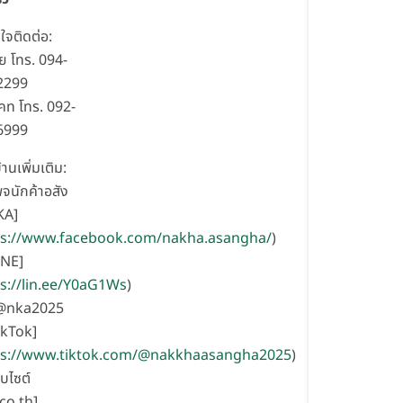
ใจติดต่อ:
้ย โทร. 094-
2299
คท โทร. 092-
6999
้านเพิ่มเติม:
พจนักค้าอสัง
KA]
ps://www.facebook.com/nakha.asangha/
)
INE]
s://lin.ee/Y0aG1Ws
)
 @nka2025
ikTok]
ps://www.tiktok.com/@nakkhaasangha2025
)
็บไซต์
co.th]