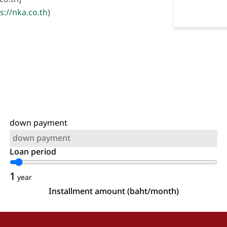
s://nka.co.th
)
down payment
Loan period
1
year
Installment amount (baht/month)