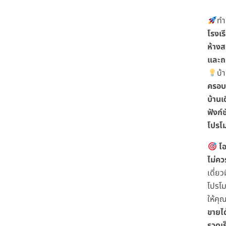
ทำ
โรงเร
ห้างส
และถ
บ้
ครอบค
บ้านเ
ฟังก
โปรโม
โอ
ไม่ค
เดี่ย
โปรโม
ให้คุ
ขายได
รวดเร