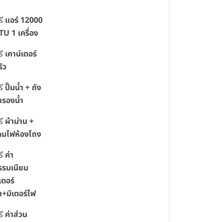
รี
แอร์ 12000
TU 1 เครื่อง
รี
เคาน์เตอร์
รัว
รี
ปั๊มน้ำ + ถัง
ำรองน้ำ
รี
ผ้าม่าน +
คมไฟห้องโถง
รี
ค่า
รรมเนียม
เตอร์
้ำ+มิเตอร์ไฟ
รี
ค่าส่วน