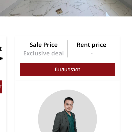
Sale Price
Rent price
t
Exclusive deal
-
e
e