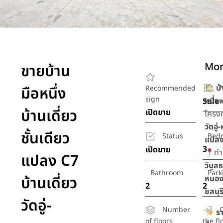
Mor
ขายบ้าน
บ้
N
มือหนึ่ง
Recommended
sign
หนึ่ง
Sale
บ้านเดี่ยว
เปิดขาย
โครง
วัดอู
ชั้นเดียว
Status
Bed
แปลง
3
เปิดขาย
ทำ
แปลง C7
วิบูล
Bathroom
Park
บ้านเดี่ยว
หนอง
2
2
ชลบุร
วัดอู่-
Number
ร
of floors
the fl