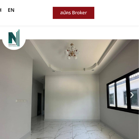
H
EN
สมัคร Broker