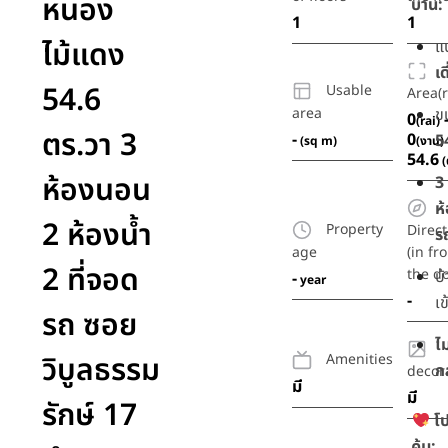
หนอง
บ้าน:
1
1
ไม้แดง
แ
เด
54.6
Usable
Area(r
area
ขน
0
(rai)
ตร.วา 3
-
0
5
(sq m)
(งาน)
54.6
(
ห้องนอน
3
ห้
2 ห้องน้ำ
Property
Direct
ร
age
(in fr
2 ที่จอด
the do
บ
-
year
-
เข
รถ ซอย
ไม
วิบูลธรรม
Amenities
ก
decor
มี
มี
รักษ์ 17
โป
คุ้ม: