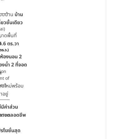
บบบ้าน
บ้าน
ี่ยวชั้นเดียว
ai)
าดพื้นที่
-
-
4.6 ตร.วา
ตร.ว.)
 ห้องนอน 2
องน้ำ 2 ที่จอด
ion
ถ
ont of
or)
้านใหม่พร้อม
้าอยู่
่มีค่าส่วน
ลางตลอดชีพ
ation
รโมชั่นสุด