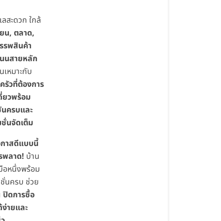
เลสะดวก ใกล้
ียน, ตลาด,
รรพสินค้า
นนสายหลัก
านเหมาะกับ
รัวที่ต้องการ
ดี่ยวพร้อม
์ชันครบและ
ชั่นจัดเต็ม
กาสดีแบบนี้
วรพลาด!
บ้าน
วมือหนึ่งพร้อม
ชั่นครบ ช่วย
ณ
ปิดการซื้อ
้ง่ายและ
็ว