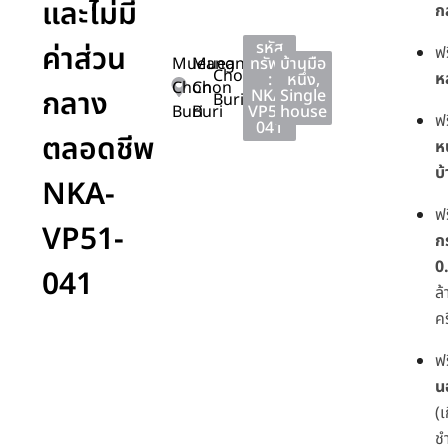
และไม่มี
ก
รหัส
ค่าส่วน
ฟ
Mueang
Mueang
ทรัพย์
บ้านมือ
Chon
ห
:
หนึ่ง
,
Chon
Chon
กลาง
NKA-
Single
Buri
Buri
Buri
VP51-
house
ฟ
041
ตลอดชีพ
ห
บ
NKA-
ฟ
VP51-
ก
0
041
ล
คร
ฟ
น
(เ
ช