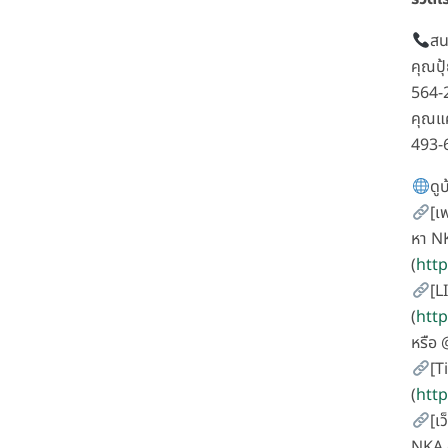
สน
คุณปุ
564-
คุณแ
493-
ดูบ
[เ
หา N
(
htt
[L
(
http
หรือ
[T
(
htt
[เว
NKA.