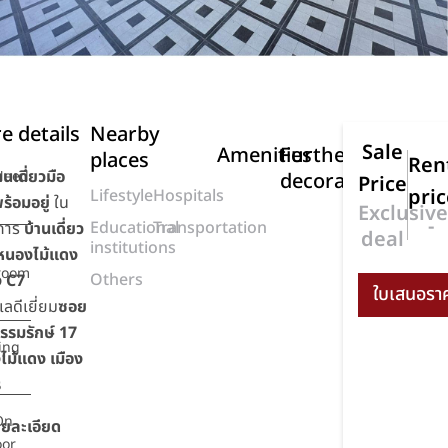
e details
Nearby
Sale
Amenities
Further
places
Ren
านเดี่ยวมือ
eed
decoration
Price
pric
Lifestyle
Hospitals
พร้อมอยู่
ใน
Exclusiv
-
Educational
Transportation
การ
บ้านเดี่ยว
deal
institutions
่-หนองไม้แดง
room
Others
 C7
เลดีเยี่ยม
ซอย
ธรรมรักษ์ 17
ing
ไม้แดง เมือง
ี
On
ายละเอียด
oor