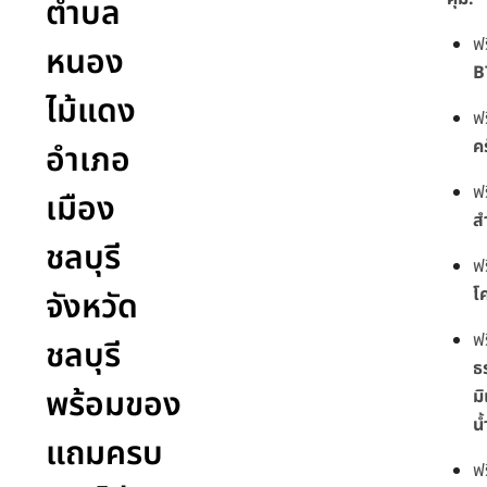
ตำบล
ฟ
หนอง
B
ไม้แดง
ฟ
ค
อำเภอ
ฟ
เมือง
ส
ชลบุรี
ฟ
โ
จังหวัด
ฟ
ชลบุรี
ธ
พร้อมของ
มิ
น
แถมครบ
ฟ