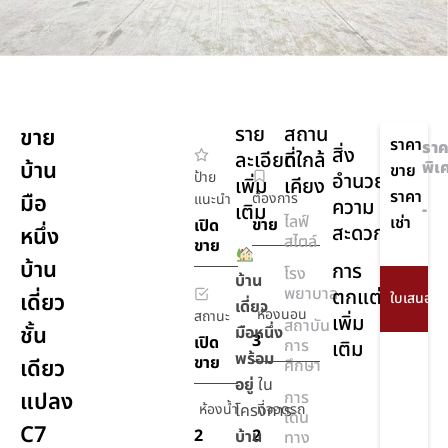
ราย
สถาน
ขาย
ราคา
ราค
สิ่ง
ละเอียด
ที่ใกล้
บ้าน
พิเ
ขาย
ป้าย
อำนวย
เพิ่ม
เคียง
ราคา
มือ
ต้องการ
แนะนำ
ความ
เติม
-
ไลฟ์
เช่า
ขาย
เปิด
สะดวก
หนึ่ง
สไตล์
ขาย
บ้าน
การ
โรง
บ้าน
พยาบาล
ตกแต่ง
เดี่ยว
เดี่ยว
ห้องนอน
สถานะ
เพิ่ม
สถาบัน
ชั้น
มือหนึ่ง
3
เปิด
การ
เติม
พร้อม
ขาย
เดียว
ศึกษา
อยู่
ใน
แปลง
การ
ห้องน้ำ
โครงการ
ที่จอดรถ
เดิน
C7
2
2
บ้าน
ทาง