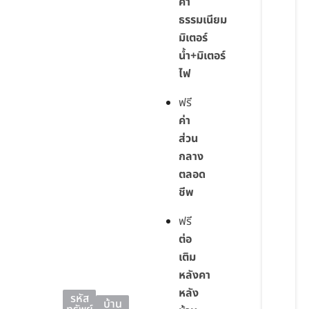
ค่า
ธรรมเนียม
มิเตอร์
น้ำ+มิเตอร์
ไฟ
ฟรี
ค่า
ส่วน
กลาง
ตลอด
ชีพ
ฟรี
ต่อ
เติม
หลังคา
หลัง
รหัส
บ้าน