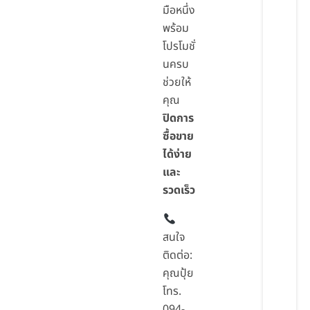
มือหนึ่ง
พร้อม
โปรโมชั่
นครบ
ช่วยให้
คุณ
ปิดการ
ซื้อขาย
ได้ง่าย
และ
รวดเร็ว
สนใจ
ติดต่อ:
คุณปุ้ย
โทร.
094-