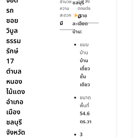
จอด
สิ่ง
อำนวย
ชลบุรี
ความ
ตกแต่ง
รถ
สะดวก
ราย
มี
ซอย
มี
ละเอียด
วิบูล
บ้าน:
ธรรม
แบบ
รักษ์
บ้าน
17
บ้าน
เดี่ยว
ตำบล
ชั้น
หนอง
เดียว
ไม้แดง
ขนาด
อำเภอ
พื้นที่
เมือง
54.6
ชลบุรี
ตร.วา
จังหวัด
3