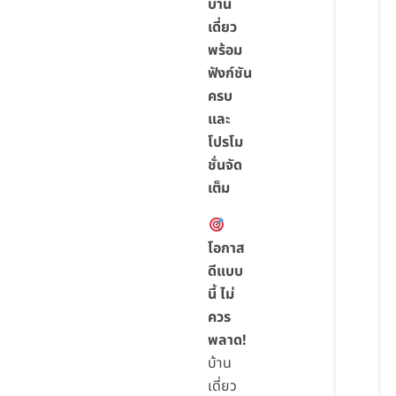
บ้าน
เดี่ยว
พร้อม
ฟังก์ชัน
ครบ
และ
โปรโม
ชั่นจัด
เต็ม
โอกาส
ดีแบบ
นี้ ไม่
ควร
พลาด!
บ้าน
เดี่ยว