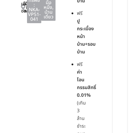
ทรัพย์
บ้าน
มือ
เมือง
เมือง
:
ชลบุรี
หนึ่ง
,
NKA-
ชลบุรี
ชลบุรี
บ้าน
ฟรี
VP51-
เดี่ยว
041
ปู
กระเบื้อง
หน้า
บ้าน+รอบ
บ้าน
ฟรี
ค่า
โอน
กรรมสิทธิ์
0.01%
(เกิน
3
ล้าน
ชำระ