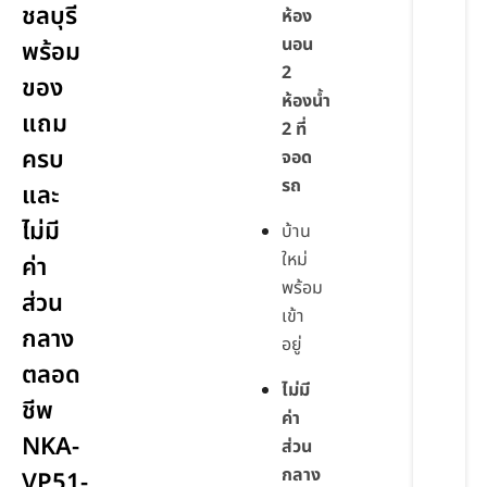
ชลบุรี
ห้อง
นอน
พร้อม
2
ของ
ห้องน้ำ
แถม
2 ที่
ครบ
จอด
รถ
และ
ไม่มี
บ้าน
ใหม่
ค่า
พร้อม
ส่วน
เข้า
กลาง
อยู่
ตลอด
ไม่มี
ชีพ
ค่า
NKA-
ส่วน
กลาง
VP51-