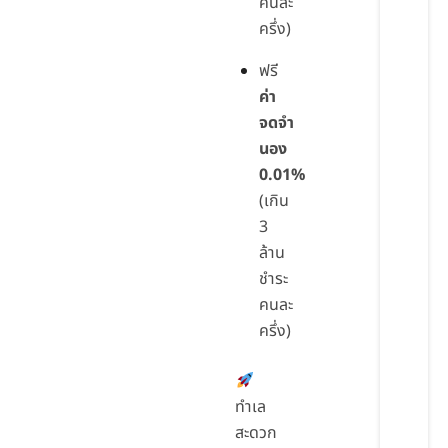
คนละ
ครึ่ง)
ฟรี
ค่า
จดจำ
นอง
0.01%
(เกิน
3
ล้าน
ชำระ
คนละ
ครึ่ง)
ทำเล
สะดวก