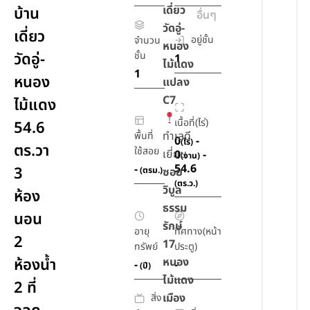
เดี่ยว
บ้าน
อื่นๆ
วัดอู่-
เดี่ยว
อยู่ชั้น
จำนวน
หนอง
วัดอู่-
ชั้น
1
ไม้แดง
1
หนอง
แปลง
C7
ไม้แดง
เนื้อที่(ไร่)
54.6
ทำเลดี
พื้นที่
0
-
(ไร่)
ตร.วา
ใช้สอย
เยี่ยม
0
-
(งาน)
54.6
-
3
(ตรม.)
ซอย
(ตร.ว.)
วิบูล
ห้อง
ธรรม
นอน
รักษ์
อายุ
ทิศทาง(หน้า
2
17
ทรัพย์
ประตู)
ห้องน้ำ
หนอง
-
-
(ปี)
ไม้แดง
2 ที่
เมือง
สิ่ง