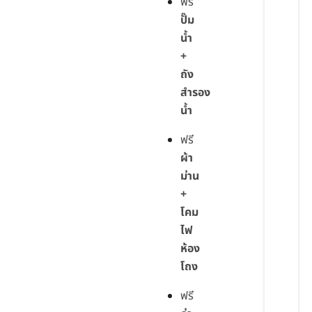
ฟรี
ปั๊ม
น้ำ
+
ถัง
สำรอง
น้ำ
ฟรี
ผ้า
ม่าน
+
โคม
ไฟ
ห้อง
โถง
ฟรี