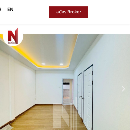
H
EN
สมัคร Broker