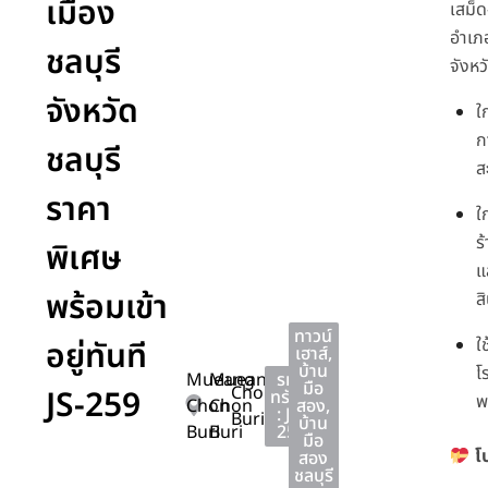
เมือง
เสม็
อำเภอ
ชลบุรี
จังหว
จังหวัด
ใ
ก
ชลบุรี
ส
ราคา
ใ
ร
พิเศษ
แ
พร้อมเข้า
ส
ทาวน์
อยู่ทันที
ใ
เฮาส์
,
บ้าน
โ
Mueang
Mueang
รหัส
มือ
Chon
JS-259
ทรัพย์
พ
Chon
Chon
สอง
,
: JS-
Buri
บ้าน
Buri
Buri
259
มือ
โ
สอง
ชลบุรี