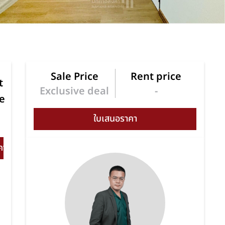
Sale Price
Rent price
t
Exclusive deal
-
e
e