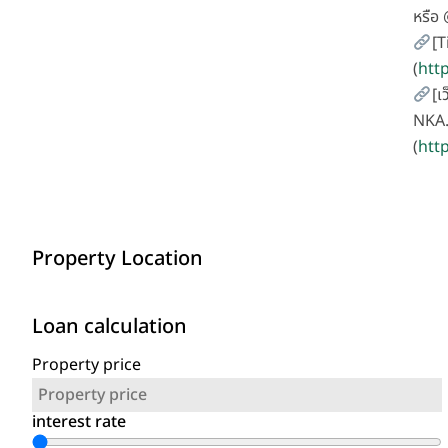
หรือ
[T
(
htt
[เ
NKA.
(
http
Property Location
Loan calculation
Property price
interest rate