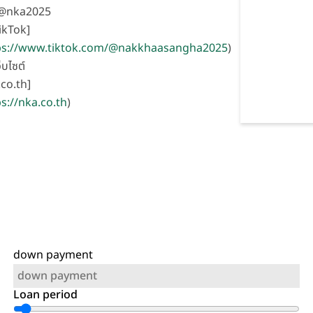
 @nka2025
ikTok]
ps://www.tiktok.com/@nakkhaasangha2025
)
ว็บไซต์
co.th]
s://nka.co.th
)
down payment
Loan period