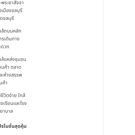
ด-พระยาสัจจา
เมืองชลบุรี
ัดชลบุรี
กล้ถนนหลัก
ารเดินทาง
ะดวก
กล้แหล่งชุมชน
้านค้า ตลาด
ละห้างสรรพ
ินค้า
ช้ชีวิตง่าย ใกล้
รงเรียนและโรง
ยาบาล
ปรโมชั่นสุดคุ้ม