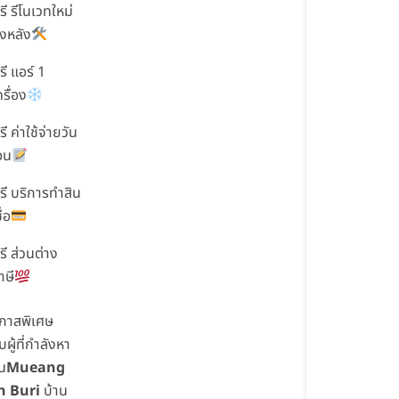
รี รีโนเวทใหม่
ั้งหลัง
รี แอร์ 1
ครื่อง
รี ค่าใช้จ่ายวัน
อน
รี บริการทำสิน
ื่อ
รี ส่วนต่าง
าษี
กาสพิเศษ
บผู้ที่กำลังหา
ใน
Mueang
n Buri
บ้าน