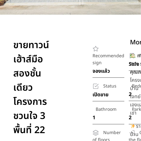
Mor
ขายทาวน์
ทา
เฮ้าส์มือ
Recommended
sign
สอง 
Sale
สองชั้น
จองแล้ว
คุณ
โคร
เดียว
Status
Bed
บ้าน 
2
เปิดขาย
โจทย์
โครงการ
เองแ
Bathroom
Par
ชวนใจ 3
เช่า
1
2
รา
พื้นที่ 22
Number
บ้าน
of floors
the fl