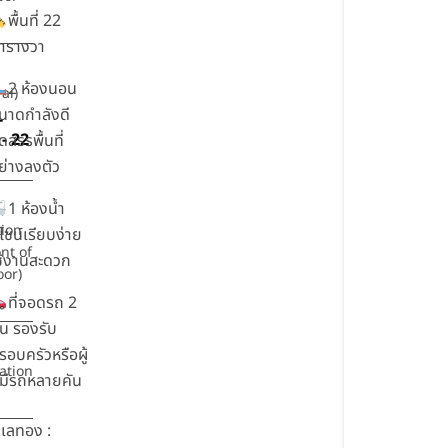
พื้นที่ 22
ารางวา
2 ห้องนอน
ai)
นาดกำลังดี
-
- 22
ัดสรรพื้นที่
ย่างลงตัว
1 ห้องน้ำ
tion
ีไซน์เรียบง่าย
ont of
ช้งานสะดวก
oor)
ที่จอดรถ 2
ัน รองรับ
รอบครัวหรือผู้
ation
ี่มีรถหลายคัน
เลทอง :