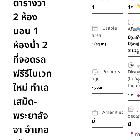
ตารางวา
1
1
2 ห้อง
ต
นอน 1
Usable
Area(r
area
ข
0
(rai)
ห้องน้ำ 2
-
0
จ
(sq m)
(งาน)
(ตร.ว.)
อ
ที่จอดรถ
ฟรีรีโนเวท
Property
Direc
ด
age
(in fr
ใ
ใหม่ ทำเล
the d
-
year
-
เสม็ด-
ค
ค
พระยาสัจ
Amenities
decor
ท
มี
มี
จา อำเภอ
ทำ