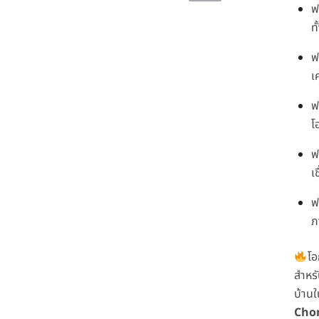
ฟ
ท
ฟ
เ
ฟ
โ
ฟ
เช
ฟ
ภ
โอ
สำหรั
บ้าน
Cho