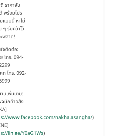
ดี ราคาจับ
ด้ พร้อมโปร
็มแบบนี้ หาไม่
ย ๆ รีบคว้าไว้
จะพลาด!
ใจติดต่อ:
้ย โทร. 094-
2299
คท โทร. 092-
6999
บ้านเพิ่มเติม:
พจนักค้าอสัง
KA]
ps://www.facebook.com/nakha.asangha/
)
INE]
ps://lin.ee/Y0aG1Ws
)