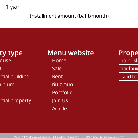
1
year
Installment amount (baht/month)
ty type
Menu website
Prope
house
Home
มือ 2
รี
์
Sale
คอนโดมีเ
ial building
Rent
Land for
inium
ทีมเอเจนต์
Portfolio
ial property
Join Us
Article
© 2023 Nakkha Asangha. All rights reserved. || Website By
Kengweb.com