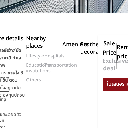
e details
Nearby
Sale
Amenities
Further
places
Ren
วน์เฮ้าส์มือ
Need
decoration
Price
pric
Lifestyle
Hospitals
ราคาดี ทำเล
Exclusiv
-
Educational
Transportation
ภาพ
deal
institutions
งการ
ชวนใจ 3
room
Others
1 ชั้น ตอบ
ทั้งอยู่อาศัย
ละลงทุนปล่อย
king
ยละเอียดตัว
On
oor