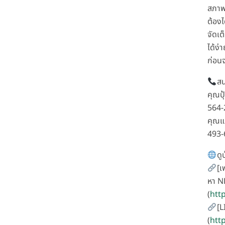
สภาพ
ต้องไ
จัดเต
ได้ง่า
ก่อน
สน
คุณปุ
564-
คุณแ
493-
ดู
[เ
หา N
(
htt
[L
(
htt