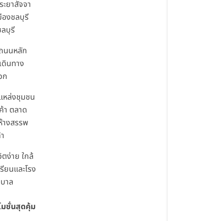
ระยาสัจจา
ืองชลบุรี
ลบุรี
้ถนนหลัก
เดินทาง
วก
้แหล่งชุมชน
นค้า ตลาด
ห้างสรรพ
้า
ีวิตง่าย ใกล้
เรียนและโรง
าบาล
มชั่นสุดคุ้ม