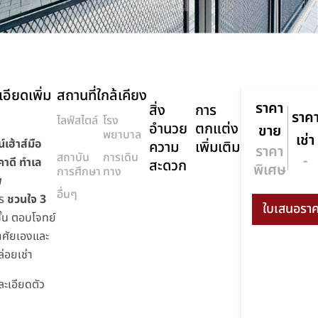
อียดเพิ่ม
สถานที่ใกล้เคียง
ราคา
สิ่ง
การ
ราค
ไลฟ์สไตล์
โรง
อำนวย
ตกแต่ง
ขาย
พยาบาล
เช่า
์เฮ้าส์มือ
ความ
เพิ่มเติม
ราคา
สถาบัน
การเดิน
-
คาดี ทำเล
สะดวก
พิเศษ
การศึกษา
ทาง
พ
อื่นๆ
าร
ชวนใจ 3
ชั้น ตอบโจทย์
อาศัยเองและ
่อยเช่า
ะเอียดตัว