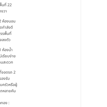
ื้นที่ 22
างวา
 ห้องนอน
ดกำลังดี
รรพื้นที่
างลงตัว
 ห้องน้ำ
น์เรียบง่าย
งานสะดวก
ี่จอดรถ 2
 รองรับ
ครัวหรือผู้
มีรถหลายคัน
ทอง :