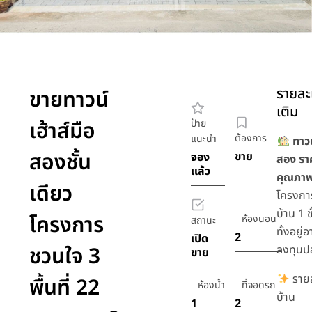
รายละเ
ขายทาวน์
เติม
เฮ้าส์มือ
ป้าย
ต้องการ
แนะนำ
ทาวน
สองชั้น
ขาย
จอง
สอง รา
แล้ว
คุณภา
เดียว
โครงก
บ้าน 1 
โครงการ
ห้องนอน
สถานะ
ทั้งอยู่
2
เปิด
ชวนใจ 3
ลงทุนปล
ขาย
รายล
พื้นที่ 22
ห้องน้ำ
ที่จอดรถ
บ้าน
1
2