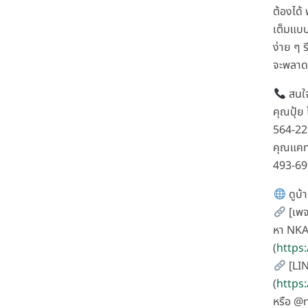
ต้องได้
เต็มแบบน
ง่าย ๆ ร
จะพลาด
สนใจ
คุณปุ้ย
564-2
คุณแคท
493-6
ดูบ้า
[เพจ
หา NKA
(
https
[LIN
(
https
หรือ @