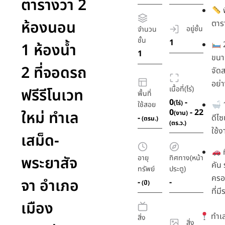
ตารางวา 2
พ
ห้องนอน
ตาร
อยู่ชั้น
จำนวน
ชั้น
1
2
1 ห้องน้ำ
1
ขนา
2 ที่จอดรถ
จัดส
อย่
เนื้อที่(ไร่)
ฟรีรีโนเวท
พื้นที่
0
-
(ไร่)
1
ใช้สอย
0
- 22
ใหม่ ทำเล
(งาน)
-
ดีไซ
(ตรม.)
(ตร.ว.)
ใช้
เสม็ด-
ท
พระยาสัจ
อายุ
ทิศทาง(หน้า
คัน
ทรัพย์
ประตู)
ครอบ
จา อำเภอ
-
-
(ปี)
ที่
เมือง
ทำเล
สิ่ง
สิ่ง