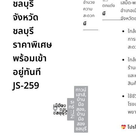
ชลบุรี
อำนวย
เสม็ด-พ
ตกแต่ง
ความ
อำเภอเม
มี
จังหวัด
สะดวก
จังหวัดช
มี
ชลบุรี
ใกล
การ
ราคาพิเศษ
สะด
พร้อมเข้า
ใกล
ร้า
อยู่ทันที
และ
JS-259
สินค
ทาวน์
เฮาส์
,
ใช้ช
บ้าน
รหัส
โรง
มือ
เมือง
เมือง
ทรัพย์
ชลบุรี
สอง
,
: JS-
พย
ชลบุรี
ชลบุรี
บ้าน
259
มือ
สอง
โปรโ
ชลบุรี