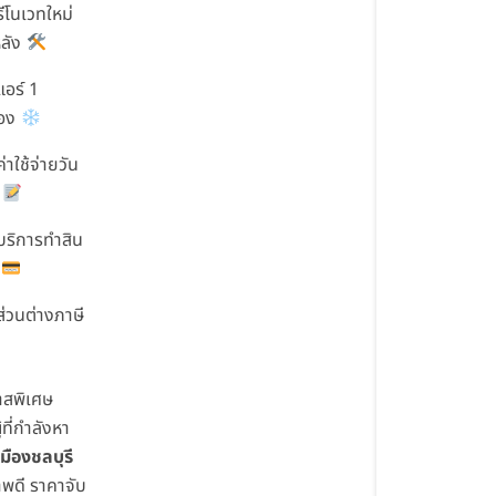
รีโนเวทใหม่
หลัง
แอร์ 1
่อง
ค่าใช้จ่ายวัน
น
 บริการทำสิน
อ
ส่วนต่างภาษี
สพิเศษ
้ที่กำลังหา
เมืองชลบุรี
พดี ราคาจับ