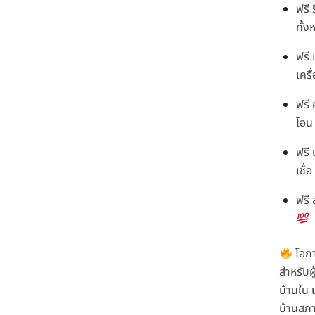
ฟรี 
ทั้ง
ฟรี 
เครื
ฟรี 
โอ
ฟรี
เชื่
ฟรี 
โอกา
สำหรับผู
บ้านใน
บ้านสภา