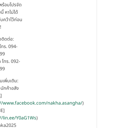
 พร้อมโปรจัด
ี้ หาไม่ได้
ีบคว้าไว้ก่อน
!
ติดต่อ:
 โทร. 094-
299
 โทร. 092-
999
นเพิ่มเติม:
นักค้าอสัง
]
://www.facebook.com/nakha.asangha/
)
E]
://lin.ee/Y0aG1Ws
)
nka2025