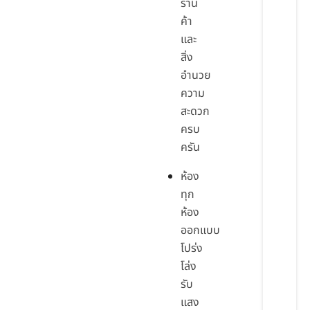
ร้าน
ค้า
และ
สิ่ง
อำนวย
ความ
สะดวก
ครบ
ครัน
ห้อง
ทุก
ห้อง
ออกแบบ
โปร่ง
โล่ง
รับ
แสง