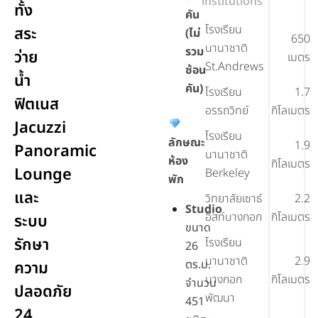
institutions
ทั้ง
คัน
โรงเรียน
สระ
(ไม่
650
นานาชาติ
รวม
ว่าย
เมตร
St.Andrews
ซ้อน
น้ำ
คัน)
โรงเรียน
1.7
ฟิตเนส
อรรถวิทย์
กิโลเมตร
Jacuzzi
โรงเรียน
ลักษณะ
1.9
Panoramic
นานาชาติ
ห้อง
กิโลเมตร
Lounge
Berkeley
พัก
และ
วิทยาลัยเซาธ์
2.2
Studio
อีสท์บางกอก
กิโลเมตร
ระบบ
ขนาด
รักษา
โรงเรียน
26
นานาชาติ
2.9
ตร.ม.
ความ
บางกอก
กิโลเมตร
จำนวน
ปลอดภัย
พัฒนา
451
24