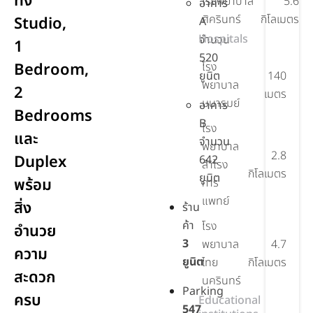
ทั้ง
โรงพยาบาล
5.6
อาคาร
ศิครินทร์
กิโลเมตร
Studio,
A
Hospitals
จำนวน
1
520
Bedroom,
โรง
ยูนิต
140
พยาบาล
2
เมตร
มนารมย์
อาคาร
Bedrooms
B
โรง
และ
จำนวน
พยาบาล
2.8
Duplex
642
สำโรง
กิโลเมตร
ยูนิต
พร้อม
การ
แพทย์
สิ่ง
ร้าน
ค้า
โรง
อำนวย
3
พยาบาล
4.7
ความ
ยูนิต
ไทย
กิโลเมตร
สะดวก
นครินทร์
Parking
ครบ
Educational
547