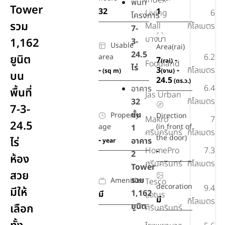
Index
พื้นที่
Tower
32
1
Living
6
โครงการ
รวม
Mall
กิโลเมตร
7-
บางนา
1,162
3-
Usable
Area(rai)
24.5
6.2
ยูนิต
area
7
-
(rai)
Foodland
ไร่
-
3
-
กิโลเมตร
(sq m)
(งาน)
บน
24.5
(ตร.ว.)
6.4
อาคาร
พื้นที่
Jas Urban
กิโลเมตร
32
7-3-
ชั้น
Property
Direction
Makro
7
24.5
age
(in front of
1
ศรีนครินทร์
กิโลเมตร
the door)
-
ไร่
อาคาร
year
HomePro
7.3
-
2
ห้อง
ศรีนครินทร์
กิโลเมตร
Tower
สวย
รวม
Amenities
Tesco
decoration
9.4
มีให้
1,162
มี
Lotus
มี
กิโลเมตร
ยูนิต
เลือก
ศรีนครินทร์