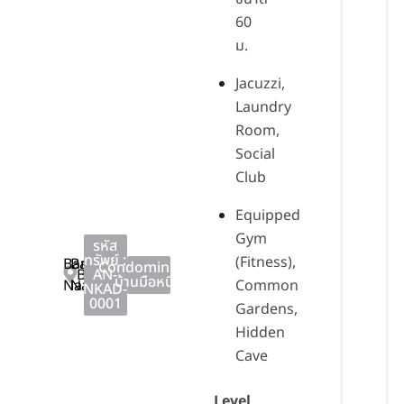
60
ม.
Jacuzzi,
Laundry
Room,
Social
Club
Equipped
Gym
รหัส
ทรัพย์ :
(Fitness),
Bang
Bang
Condominium
,
Bangkok
AN-
บ้านมือหนึ่ง
Na
Na
Common
NKAD-
0001
Gardens,
Hidden
Cave
Level