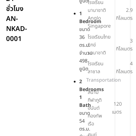
ยูนิต
โรงเรียน
ชั่วโมง
นานาชาติ
2.9
1
AN-
Anglo
กิโลเมตร
Bedroom
Singapore
NKAD-
ขนาด
โรงเรียนไทย
36
0001
3
ซิกข์
ตร.ม.
กิโลเมตร
นานาชาติ
จำนวน
498
โรงเรียน
4
ยูนิต
ลาซาล
กิโลเมตร
Transportation
2
Bedrooms
สนาม
1
กีฬาภูติ
120
Bath
อนันต์
เมตร
ขนาด
กองทัพ
54
เรือ
ตร.ม.
ศูนย์