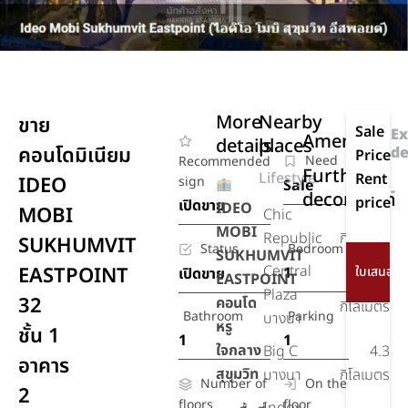
More
Nearby
ขาย
Sale
Ex
Amenities
details
places
คอนโดมิเนียม
de
Price
Need
Recommended
Further
Lifestyle
Rent
IDEO
sign
Sale
-
decoration
price
เปิดขาย
IDEO
MOBI
Chic
5.8
MOBI
Republic
กิโลเมตร
SUKHUMVIT
Status
Bedroom
SUKHUMVIT
Central
EASTPOINT
1
เปิดขาย
EASTPOINT
4.1
Plaza
32
คอนโด
กิโลเมตร
Bathroom
Parking
บางนา
หรู
ชั้น 1
1
1
ใจกลาง
Big C
4.3
อาคาร
สุขุมวิท
บางนา
กิโลเมตร
Number of
On the
2
floors
floor