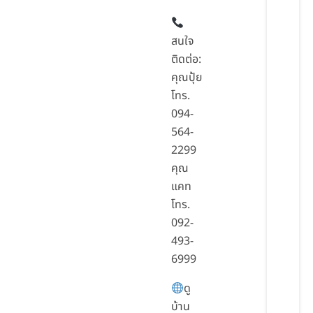
สนใจ
ติดต่อ:
คุณปุ้ย
โทร.
094-
564-
2299
คุณ
แคท
โทร.
092-
493-
6999
ดู
บ้าน