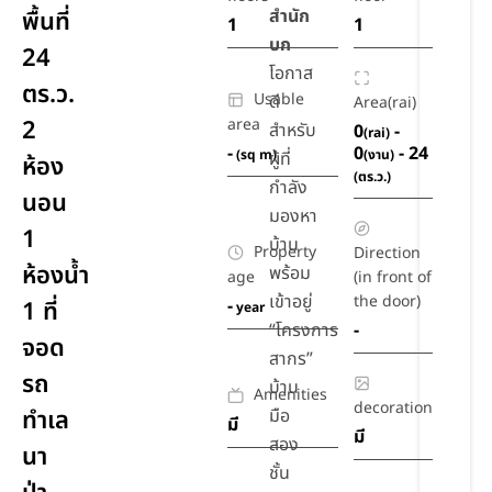
สำนัก
พื้นที่
1
1
บก
24
โอกาส
ตร.ว.
Usable
ดี
Area(rai)
2
area
สำหรับ
0
-
(rai)
-
0
- 24
(sq m)
(งาน)
ผู้ที่
ห้อง
(ตร.ว.)
กำลัง
นอน
มองหา
1
บ้าน
Property
Direction
ห้องน้ำ
พร้อม
age
(in front of
เข้าอยู่
the door)
-
1 ที่
year
“โครงการ
-
จอด
สากร”
รถ
บ้าน
Amenities
decoration
ทำเล
มือ
มี
มี
สอง
นา
ชั้น