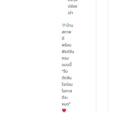
ปล่อย
เช่า
บ้าน
สภาพ
ดี
พร้อม
ฟังก์ชัน
ครบ
แบบนี้
“รีบ
ตัดสิน
ใจก่อน
โอกาส
ดีจะ
หมด”