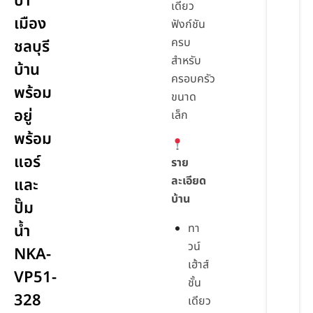
ป่า
เดียว
เมือง
ฟังก์ชัน
ครบ
ชลบุรี
สำหรับ
บ้าน
ครอบครัว
พร้อม
ขนาด
อยู่
เล็ก
พร้อม
แอร์
ราย
ละเอียด
และ
บ้าน
ปั๊ม
น้ำ
ทา
วน์
NKA-
เฮ้าส์
VP51-
ชั้น
328
เดียว