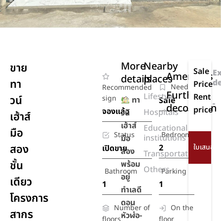
More
Nearby
ขาย
Sale
E
Amenities
details
places
ทา
d
Price
Need
Recommended
Further
Lifestyle
Rent
วน์
sign
ทา
Sale
-
decoration
price
จองแล้ว
Hospitals
วน์
เฮ้าส์
เฮ้าส์
Educational
มือ
Status
Bedroom
institutions
มือ
สอง
2
เปิดขาย
สอง
Transportation
ชั้น
พร้อม
Others
Bathroom
Parking
อยู่
เดียว
1
1
ทำเลดี
โครงการ
ดอน
Number of
On the
สากร
หัวฬ่อ-
floors
floor