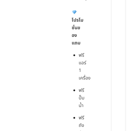
โปรโม
ชั่นข
อง
แถม
ฟรี
แอร์
1
เครื่อง
ฟรี
ปั๊ม
น้ำ
ฟรี
ถัง