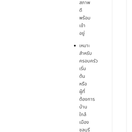
สภาพ
ดี
พร้อม
เข้า
อยู่
เหมาะ
สำหรับ
ครอบครัว
เริ่ม
ต้น
หรือ
ผู้ที่
ต้องการ
บ้าน
ใกล้
เมือง
ชลบุรี