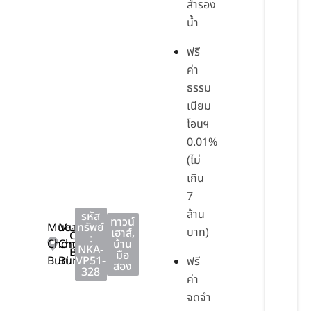
สำรอง
น้ำ
ฟรี
ค่า
ธรรม
เนียม
โอนฯ
0.01%
(ไม่
เกิน
7
ล้าน
รหัส
ทาวน์
Mueang
Mueang
ทรัพย์
บาท)
เฮาส์
,
Chon
:
Chon
Chon
บ้าน
NKA-
Buri
มือ
Buri
Buri
VP51-
ฟรี
สอง
328
ค่า
จดจำ