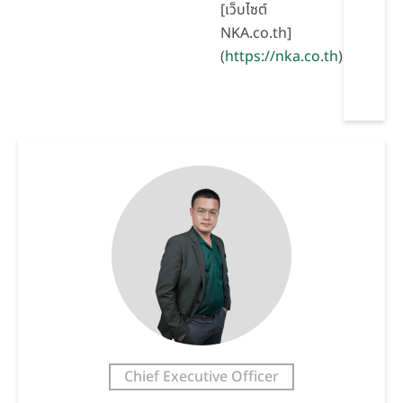
[เว็บไซต์
NKA.co.th]
(
https://nka.co.th
)
Chief Executive Officer