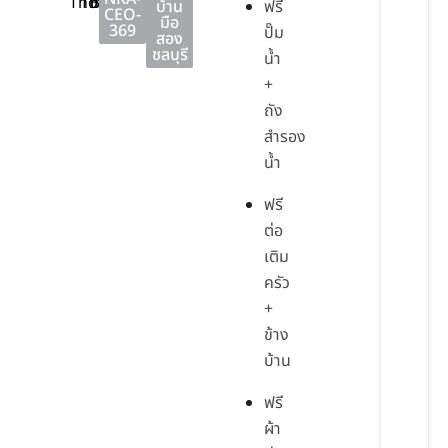
Thong
Thong
Buri
บ้าน
ฟรี
CEO-
มือ
369
ปั๊ม
สอง
ชลบุรี
น้ำ
+
ถัง
สำรอง
น้ำ
ฟรี
ต่อ
เติม
ครัว
+
ข้าง
บ้าน
ฟรี
ผ้า