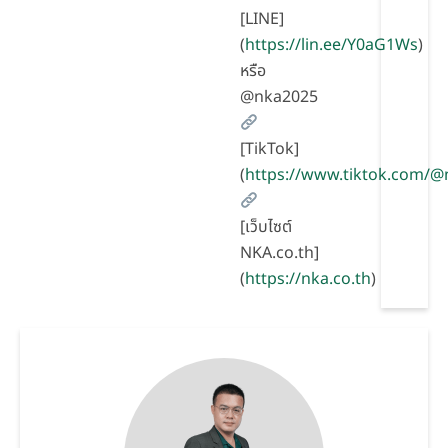
[LINE]
(
https://lin.ee/Y0aG1Ws
)
หรือ
@nka2025
[TikTok]
(
https://www.tiktok.com/
[เว็บไซต์
NKA.co.th]
(
https://nka.co.th
)