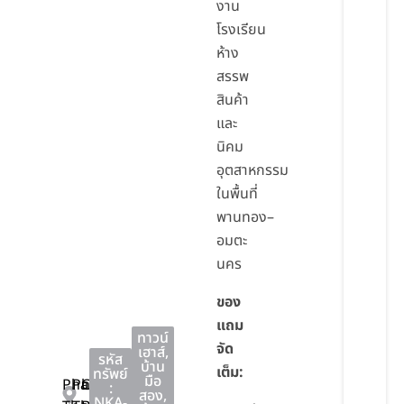
งาน
โรงเรียน
ห้าง
สรรพ
สินค้า
และ
นิคม
อุตสาหกรรม
ในพื้นที่
พานทอง–
อมตะ
นคร
ของ
แถม
ทาวน์
จัด
เฮาส์
,
รหัส
บ้าน
เต็ม:
ทรัพย์
มือ
Phan
Phan
Chon
:
สอง
,
NKA-