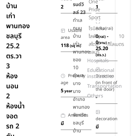
One
รนด์วิ
บ้าน
2
1
Pride
ลล์ 23
เก่า
Sport
ทำเล
พานทอง
ถนน
โรบินสัน
Area(rai)
Usable
ชลบุรี
บ้าน
ไลฟ์
0
-
10
(rai)
area
0
-
(งาน)
เก่า–
สไตล์
กิโลเมตร
25.2
118
(sq m)
25.20
พานทอง
ชลบุรี
ตร.วา
(ตร.ว.)
ซอย
Hospitals
3
10
Educational
ห้อง
ตำบล
Property
institutions
Direction
age
(in front of
บาง
นอน
Transportation
the door)
5
นาง
year
2
Others
-
อำเภอ
ห้องน้ำ
พานทอง
จอด
จังหวัด
Amenities
decoration
ชลบุรี
มี
รถ 2
มี
บ้าน