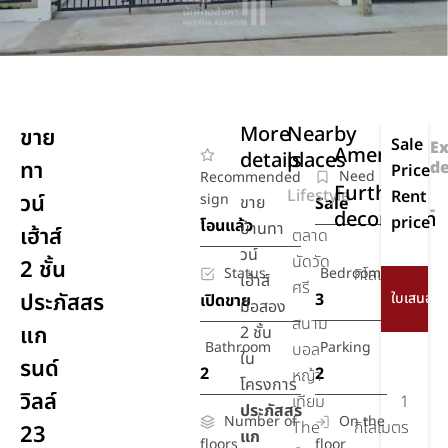
More
Nearby
ขาย
Sale
Ex
Amenities
details
places
ทา
de
Price
Need
Recommended
Further
Lifestyle
Rent
วน์
sign
ขาย
Sale
-
decoration
price
โอนแล้ว
บ้านทา
เฮ้าส์
ตลาด
2
วน์
นัดวัด
2 ชั้น
Status
Bedroom
กิโลเมตร
เฮ้าส์
ศรี
ประภัสสร
3
เปิดขาย
มือสอง
สนาม
แก
2 ชั้น
Bathroom
Parking
บอล
ใน
รนด์
2
2
หญ้า
โครงการ
วิลล์
เทียม
1
ประภัสสร
Number of
On the
The
กิโลเมตร
23
แก
floors
floor