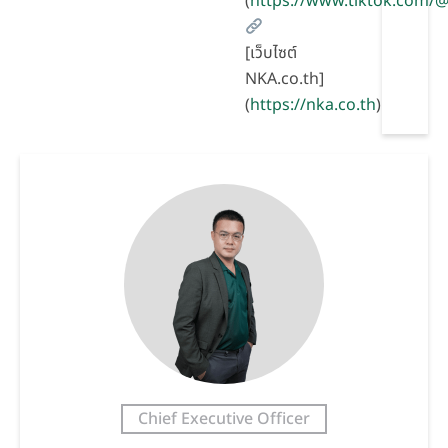
(
https://www.tiktok.com
[เว็บไซต์
NKA.co.th]
(
https://nka.co.th
)
Chief Executive Officer