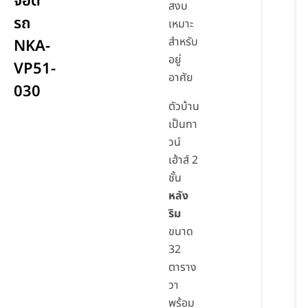
จอด
สงบ
รถ
เหมาะ
สำหรับ
NKA-
อยู่
VP51-
อาศัย
030
ตัวบ้าน
เป็นทา
วน์
เฮ้าส์ 2
ชั้น
หลัง
ริม
ขนาด
32
ตาราง
วา
พร้อม