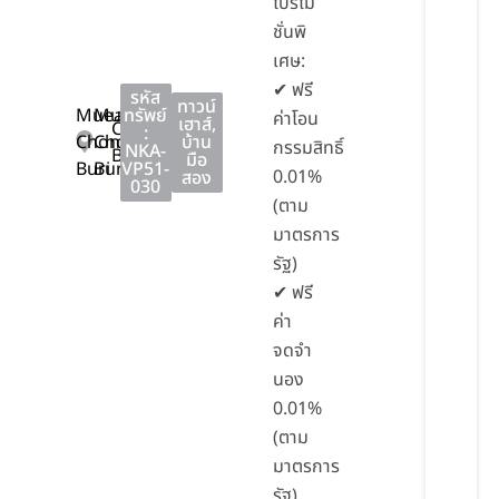
โปรโม
ชั่นพิ
เศษ:
✔ ฟรี
รหัส
ทาวน์
Mueang
Mueang
ทรัพย์
ค่าโอน
เฮาส์
,
Chon
:
Chon
Chon
บ้าน
กรรมสิทธิ์
NKA-
Buri
มือ
Buri
Buri
VP51-
0.01%
สอง
030
(ตาม
มาตรการ
รัฐ)
✔ ฟรี
ค่า
จดจำ
นอง
0.01%
(ตาม
มาตรการ
รัฐ)