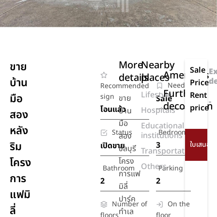
More
Nearby
ขาย
Sale
E
Amenities
details
places
บ้าน
d
Price
Need
Recommended
Further
Lifestyle
Rent
มือ
sign
ขาย
Sale
-
decoration
price
โอนแล้ว
Hospitals
บ้าน
สอง
มือ
Educational
หลัง
Status
Bedroom
institutions
สอง
ริม
3
เปิดขาย
ชลบุรี
Transportation
โครง
โครง
Others
Bathroom
Parking
การแฟ
การ
2
2
มิลี่
แฟมิ
ปาร์ค
Number of
On the
ลี่
ทำเล
floors
floor