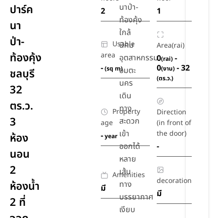
นาป่า-
ปาร์ค
2
1
ท้องคุ้ง
นา
ใกล้
ป่า-
Usable
นิคม
Area(rai)
ท้องคุ้ง
area
อุตสาหกรรม
0
-
(rai)
-
0
- 32
(sq m)
(งาน)
อมตะ
ชลบุรี
(ตร.ว.)
นคร
32
เดิน
ตร.ว.
ทาง
Property
Direction
3
สะดวก
age
(in front of
เข้า
the door)
-
ห้อง
year
ออกได้
-
นอน
หลาย
2
เส้น
Amenities
decoration
ห้องน้ำ
ทาง
มี
มี
บรรยากาศ
2 ที่
เงียบ