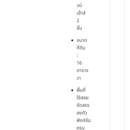
วน์
เฮ้าส์
2
ชั้น
ขนาด
ที่ดิน
:
16
ตาราง
วา
พื้นที่
ใช้สอย
จัดสรร
ลงตัว
ฟังก์ชัน
ครบ