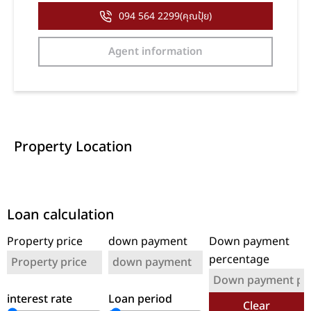
094 564 2299(คุณปุ้ย)
Agent information
Property Location
Loan calculation
Property price
down payment
Down payment
percentage
interest rate
Loan period
Clear