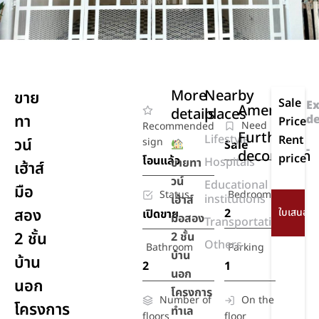
More
Nearby
ขาย
Sale
Ex
Amenities
details
places
ทา
de
Price
Need
Recommended
Further
Lifestyle
Rent
วน์
sign
Sale
-
decoration
price
โอนแล้ว
Hospitals
ขายทา
เฮ้าส์
วน์
Educational
มือ
Status
Bedroom
institutions
เฮ้าส์
สอง
2
เปิดขาย
มือสอง
Transportation
2 ชั้น
2 ชั้น
Others
Bathroom
Parking
บ้าน
บ้าน
2
1
นอก
นอก
โครงการ
Number of
On the
โครงการ
ทำเล
floors
floor