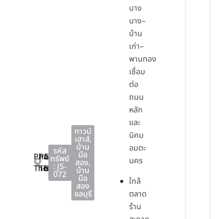
บาง
นาง–
บ้าน
เก่า–
พานทอง
เชื่อม
ต่อ
ถนน
หลัก
และ
ทาวน์
นิคม
เฮาส์
,
บ้าน
อมตะ
รหัส
มือ
Phan
Phan
Chon
ทรัพย์
นคร
สอง
,
: JS-
Thong
Thong
Buri
บ้าน
072
มือ
ใกล้
สอง
ชลบุรี
ตลาด
ร้าน