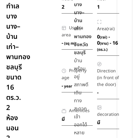
บาง
ทำเล
2
1
นาง–
บาง
บ้าน
นาง–
Usable
เก่า–
Area(rai)
บ้าน
area
พานทอง
0
-
(rai)
-
0
- 16
(sq m)
(งาน)
จังหวัด
เก่า–
(ตร.ว.)
ชลบุรี
พานทอง
บ้าน
ชลบุรี
พร้อม
Property
Direction
ขนาด
อยู่
age
(in front of
สภาพดี
the door)
-
16
year
เดิน
-
ตร.ว.
ทาง
2
สะดวก
Amenities
decoration
ห้อง
เข้า
มี
มี
ออกได้
นอน
หลาย