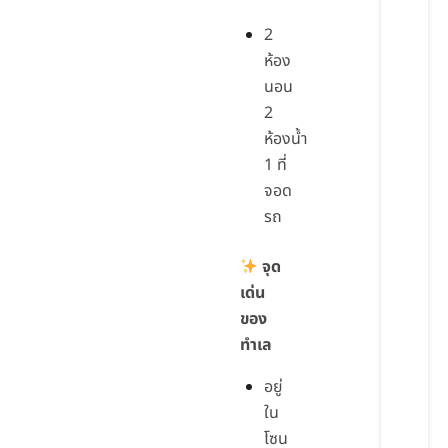
2
ห้อง
นอน
2
ห้องน้ำ
1 ที่
จอด
รถ
จุด
เด่น
ของ
ทำเล
อยู่
ใน
โซน