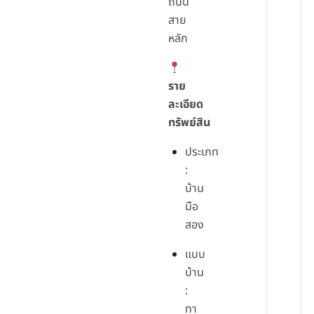
ถนน
สาย
หลัก
ราย
ละเอียด
ทรัพย์สิน
ประเภท
:
บ้าน
มือ
สอง
แบบ
บ้าน
:
ทา