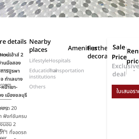
e details
Nearby
Sale
Amenities
Further
places
Ren
าวน์เฮ้าส์ 2
Need
decoration
Price
pri
Lifestyle
Hospitals
 บ้านมือสอง
Exclusiv
-
Educational
Transportation
งการบูรพา
deal
institutions
ลจ ทำเลบาง
droom
Others
หน้าเขา-
อง เมืองชลบุรี
ขนาด 20
king
า ฟังก์ชันครบ
องนอน 2
On
น้ำ 1 ที่จอดรถ
loor