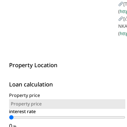
[
(
htt
[เ
NKA
(
htt
Property Location
Loan calculation
Property price
interest rate
0
%