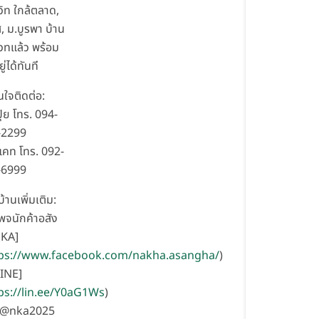
มวิท ใกล้ตลาด,
ส, ม.บูรพา บ้าน
เวทแล้ว พร้อม
ยู่ได้ทันที
นใจติดต่อ:
ุ้ย โทร. 094-
-2299
คท โทร. 092-
-6999
บ้านเพิ่มเติม:
เพจนักค้าอสัง
NKA]
ps://www.facebook.com/nakha.asangha/
)
LINE]
ps://lin.ee/Y0aG1Ws
)
อ @nka2025