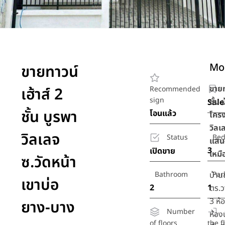
Mor
ขายทาวน์
ขายท
เฮ้าส์ 2
Recommended
sign
ชั้น
Sale
ชั้น บูรพา
โอนแล้ว
โคร
วิลเ
วิลเลจ
Status
Be
แสน-
3
เปิดขาย
เหมื
ซ.วัดหน้า
Bathroom
บ้าน
Par
เขาบ่อ
2
1
ตร.ว
3 ห้
ยาง-บาง
Number
ห้อง
of floors
the f