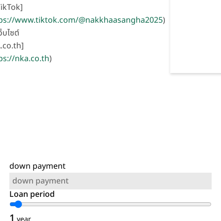
TikTok]
ps://www.tiktok.com/@nakkhaasangha2025
)
ว็บไซต์
.co.th]
ps://nka.co.th
)
down payment
Loan period
1
year