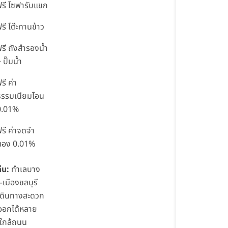
รี โซฟารับแขก
รี โต๊ะทานข้าว
รี ถังสำรองน้ำ
 ปั๊มน้ำ
รี ค่า
ธรรมเนียมโอน
0.01%
รี ค่าจดจำ
นอง 0.01%
่น:
ทำเลบาง
เมืองชลบุรี
เดินทางสะดวก
-ออกได้หลาย
ใกล้ถนน