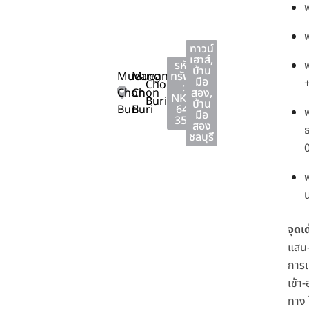
ฟ
ฟ
ทาวน์
เฮาส์
,
รหัส
ฟ
บ้าน
Mueang
Mueang
ทรัพย์
มือ
+
Chon
:
Chon
Chon
สอง
,
NKA-
Buri
บ้าน
Buri
Buri
64-
ฟ
มือ
358
สอง
ชลบุรี
ฟ
จุดเด
แสน–
การ
เข้า
ทาง 