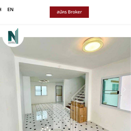
H
EN
สมัคร Broker