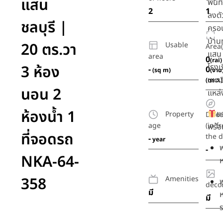
แสน
พื้นท
2
1
ลงตั
ชลบุรี |
ครอบ
บ้าน
20 ตร.วา
Usable
Area(
แสน 
area
0
(rai)
3 ห้อง
โรงเ
-
0
(sq m)
(งาน
มหาว
(ตร.ว.)
นอน 2
แหล่
ห้องน้ำ 1
ข
Property
Direc
age
(in f
พร้อม
ที่จอดรถ
the d
-
year
ฟ
-
NKA-64-
ห
358
Amenities
ฟ
deco
มี
มี