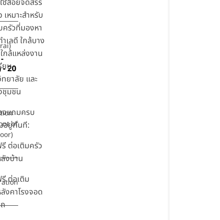
ี่ใช้สอยจัดสรร
ว เหมาะสำหรับ
ครัวที่มองหา
ทำเลดี ใกล้บาง
rai)
ใกล้แหล่งงาน
-
รียน
- 20
)
ิทยาลัย และ
งชุมชน
องแถมครบ
tion
ront of
อยู่ทันที:
oor)
รี ต่อเติมครัว
ลังบ้าน
รี ต่อเติม
ration
หลังคาโรงจอด
รถ