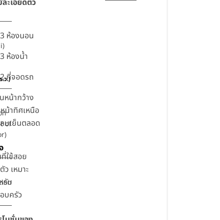
ยละเอียดตัว
3 ห้องนอน
i)
3 ห้องน้ำ
2 ที่จอดรถ
ร.ว.)
านหน้ากว้าง
นหน้าทิศเหนือ
on
บลมเย็นตลอด
t of
r)
ือ
นที่ใช้สอย
ตัว เหมาะ
หรับ
tion
อบครัว
รโมชั่นของ