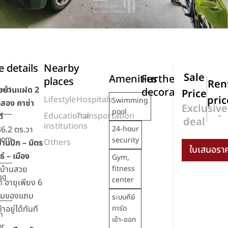
 details
Nearby
Sale
Amenities
Further
places
Ren
ยบ้านแฝด 2
eed
decoration
Price
pric
Lifestyle
Hospitals
Swimming
ือสอง คาซ่า
Exclusive
pool
-
Educational
Transportation
์
deal
institutions
 36.2 ตร.วา
24-hour
oom
security
Others
้านปึก – มิตร
ธ์ – เมือง
Gym,
บ้านสวย
fitness
ng
center
 อายุเพียง 6
้อมของแถม
ระบบคีย์
าอยู่ได้ทันที
การ์ด
n
เข้า-ออก
or