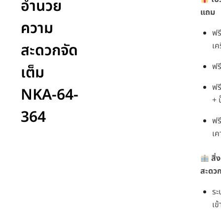
อำนวย
แถม
ความ
ฟร
สะดวกจัด
เคร
ฟร
เต็ม
ฟร
NKA-64-
+ ป
364
ฟร
เค
สิ
สะดว
ระ
เข