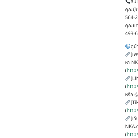
สนใ
คุณปุ้
564-
คุณแค
493-
ดูบ้
[เพ
หา NK
(
http
[LI
(
http
หรือ 
[Ti
(
http
[เว็
NKA.c
(
http