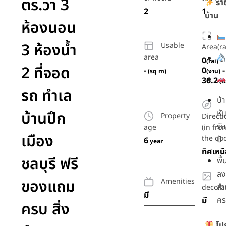
ตร.วา 3
รา
2
1
บ้าน
ห้องนอน
3 ห้องน้ำ
Usable
Area(ra
area
0
-
(rai)
2 ที่จอด
-
0
-
(sq m)
(งาน)
36.2
(ต
รถ ทำเล
บ้
บ้านปึก
หั
Property
Directi
รั
age
(in fron
เมือง
the doo
ปี
6
year
ทิศเหน
ชลบุรี ฟรี
พื้
ลง
ของแถม
Amenities
สำ
decora
มี
คร
มี
ครบ สิ่ง
โป