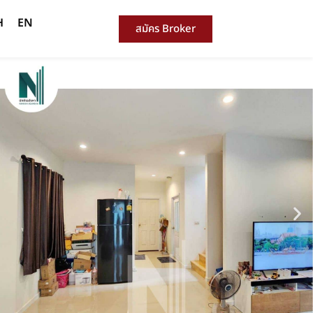
H
EN
สมัคร Broker