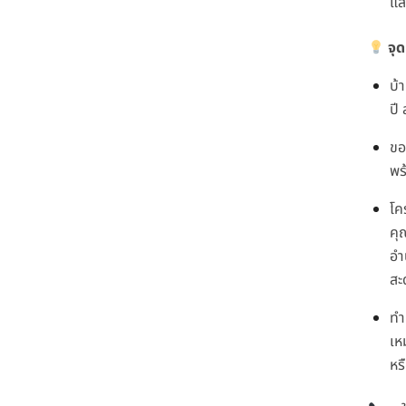
แส
จุด
บ้
ปี
ข
พร
โค
คุ
อำ
สะ
ทำ
เห
หร