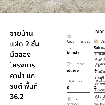
More
ขายบ้าน
ขา
N
แฝด 2 ชั้น
Recommended
sign
ชั้น ม
Sale
มือสอง
โอนแล้ว
แกรนด
พื้นที่
โครงการ
Status
Bedr
ทำเล
บ
3
เปิดขาย
สัมพัน
คาซ่า แก
ชลบุรี
Bathroom
Parki
รนด์ พื้นที่
สภาพดี
3
2
ปี พร
36.2
ครบ เข้
Number
O
of floors
the flo