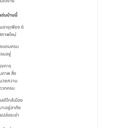
นได้ง่าย
เด่นบ้านนี้
านอายุเพียง 6
 สภาพใหม่
องแถมครบ
้อมอยู่
รงการ
ณภาพ สิ่ง
นวยความ
ดวกครบ
เลดีใกล้เมือง
มาะอยู่อาศัย
ือปล่อยเช่า