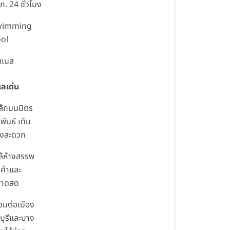
ภ. 24 ชั่วโมง
wimming
ol
ตเนส
เลเด่น
ล้ถนนมิตร
มพันธ์ เดิน
งสะดวก
ล้ห้างสรรพ
นค้าและ
ลาดสด
ื่อมต่อเมือง
บุรีและบาง