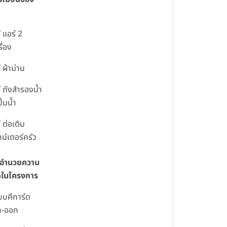
ี แอร์ 2
ื่อง
ี ผ้าม่าน
ี ถังสำรองน้ำ
ั๊มน้ำ
ี ต่อเติม
าน์เตอร์ครัว
่งอำนวยความ
กในโครงการ
บบคีการ์ด
้า-ออก