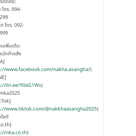
จติดต่อ:
ย โทร. 094-
2299
ท โทร. 092-
6999
านเพิ่มเติม:
จนักค้าอสัง
A]
s://www.facebook.com/nakha.asangha/
)
NE]
s://lin.ee/Y0aG1Ws
)
@nka2025
kTok]
s://www.tiktok.com/@nakkhaasangha2025
)
บไซต์
o.th]
s://nka.co.th
)