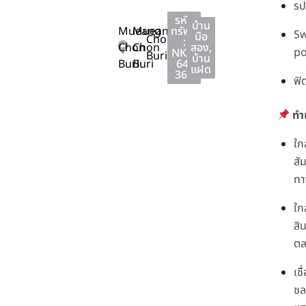
รป
รหัส
บ้าน
Mueang
Mueang
ทรัพย์
S
มือ
Chon
:
Chon
Chon
สอง
,
po
NKA-
Buri
บ้าน
Buri
Buri
64-
แฝด
364
ฟิ
ทำ
ใก
สั
ทา
ใก
สิ
ต
เช
ชล