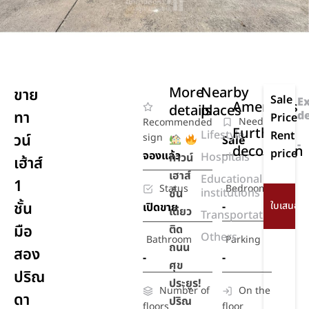
More
Nearby
ขาย
Sale
E
Amenities
details
places
ทา
d
Price
Need
Recommended
Further
Lifestyle
Rent
วน์
sign
Sale
-
decoration
price
จองแล้ว
Hospitals
ทาวน์
เฮ้าส์
เฮาส์
Educational
1
Status
Bedroom
institutions
ชั้น
ชั้น
-
เปิดขาย
เดียว
Transportation
มือ
ติด
Others
Bathroom
Parking
ถนน
สอง
-
-
ศุข
ปริณ
ประยูร!
Number of
On the
ดา
ปริณ
floors
floor