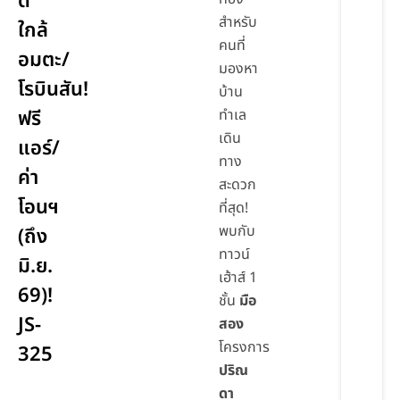
ดี
สำหรับ
ใกล้
คนที่
อมตะ/
มองหา
โรบินสัน!
บ้าน
ฟรี
ทำเล
เดิน
แอร์/
ทาง
ค่า
สะดวก
โอนฯ
ที่สุด!
พบกับ
(ถึง
ทาวน์
มิ.ย.
เฮ้าส์ 1
69)!
ชั้น
มือ
JS-
สอง
โครงการ
325
ปริณ
ดา