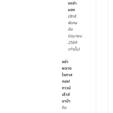
จดจำ
นอง
(สิทธิ
พิเศษ
ถึง
มิถุนายน
2569
เท่านั้น)
อย่า
พลาด
โอกาส
ทอง!
ทาวน์
เฮ้าส์
นาป่า
ติด