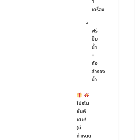
1
เครื่อง
ฟรี
ปั๊ม
น้ำ
+
ถัง
สำรอง
น้ำ
โปรโม
ชั่นพิ
เศษ!
(มี
กำหนด