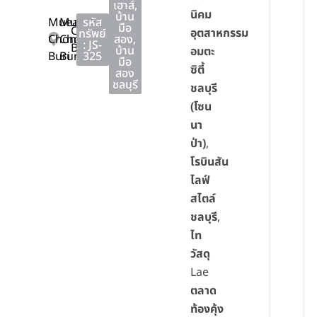
เฮาส์
,
นิคม
บ้าน
Mueang
Mueang
รหัส
มือ
Chon
อุตสาหกรรม
ทรัพย์
Chon
Chon
สอง
,
: JS-
Buri
บ้าน
อมตะ
Buri
Buri
325
มือ
ซิตี้
สอง
ชลบุรี
ชลบุรี
(โซน
นา
ป่า)
,
โรบินสัน
ไลฟ์
สไตล์
ชลบุรี
,
ไท
วัสดุ
Lae
ตลาด
ท้องคุ้ง