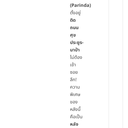
(Parinda)
ตั้งอยู่
ติด
ถนน
ศุข
ประยูร-
นาป่า
ไม่ต้อง
เข้า
ซอย
ลึก!
ความ
พิเศษ
ของ
หลังนี้
คือเป็น
หลัง