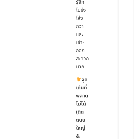
รู้สึก
โปร่ง
โล่ง
กว่า
และ
เข้า-
ออก
สะดวก
มาก
จุด
เด่นที่
พลาด
ไม่ได้
(ติด
ถนน
ใหญ่
&