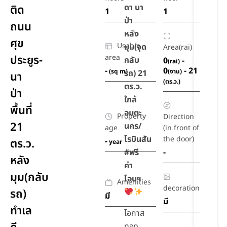
ดา นา
ติด
1
1
ป่า
ถนน
หลัง
ศุข
Usable
มุม(จุด
Area(rai)
ประยูร-
area
กลับ
0
-
(rai)
-
0
- 21
(sq m)
(งาน)
รถ) 21
นา
(ตร.ว.)
ตร.ว.
ป่า
ใกล้
พื้นที่
อมตะ
Property
Direction
21
นคร/
age
(in front of
โรบินสัน
the door)
-
ตร.ว.
year
#ฟรี
-
หลัง
ค่า
มุม(กลับ
โอนฯ
Amenities
decoration
รถ)
มี
มี
ทำเล
โอกาส
ทอง