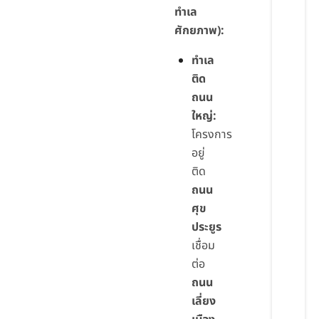
ทำเล
ศักยภาพ):
ทำเล
ติด
ถนน
ใหญ่:
โครงการ
อยู่
ติด
ถนน
ศุข
ประยูร
เชื่อม
ต่อ
ถนน
เลี่ยง