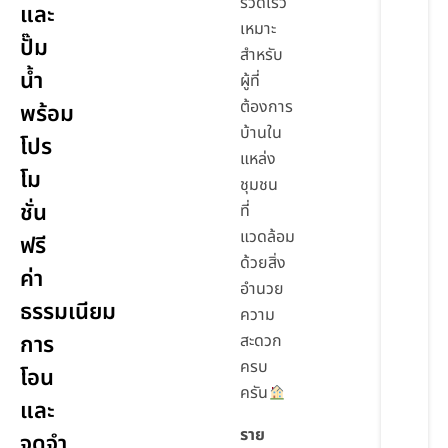
รวดเร็ว
และ
เหมาะ
ปั๊ม
สำหรับ
น้ำ
ผู้ที่
ต้องการ
พร้อม
บ้านใน
โปร
แหล่ง
โม
ชุมชน
ชั่น
ที่
แวดล้อม
ฟรี
ด้วยสิ่ง
ค่า
อำนวย
ธรรมเนียม
ความ
การ
สะดวก
ครบ
โอน
ครัน
และ
ราย
จดจำ