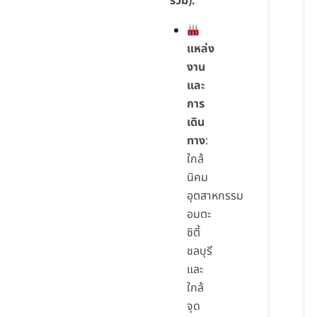
รวม):
แหล่ง
งาน
และ
การ
เดิน
ทาง
:
ใกล้
นิคม
อุตสาหกรรม
อมตะ
ซิตี้
ชลบุรี
และ
ใกล้
จุด