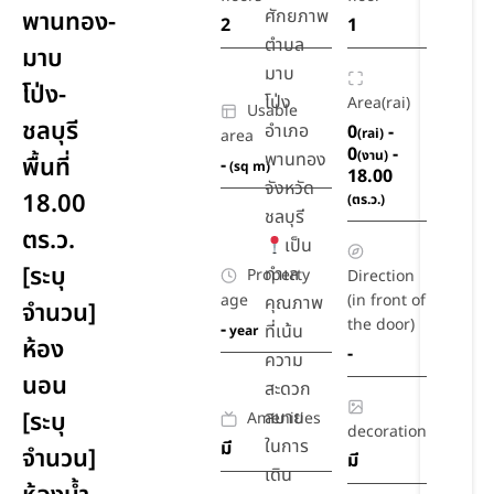
ศักยภาพ
พานทอง-
2
1
ตำบล
มาบ
มาบ
โป่ง-
โป่ง
Area(rai)
Usable
ชลบุรี
อำเภอ
0
-
(rai)
area
0
-
(งาน)
พานทอง
พื้นที่
-
(sq m)
18.00
จังหวัด
18.00
(ตร.ว.)
ชลบุรี
ตร.ว.
เป็น
[ระบุ
ทำเล
Property
Direction
age
(in front of
คุณภาพ
จำนวน]
the door)
-
ที่เน้น
year
ห้อง
-
ความ
นอน
สะดวก
[ระบุ
สบาย
Amenities
decoration
ในการ
มี
จำนวน]
มี
เดิน