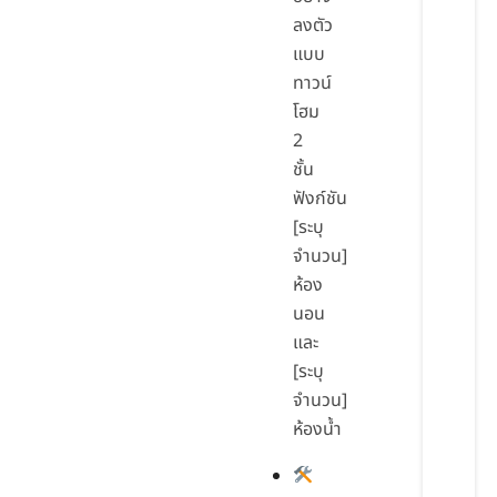
ลงตัว
แบบ
ทาวน์
โฮม
2
ชั้น
ฟังก์ชัน
[ระบุ
จำนวน]
ห้อง
นอน
และ
[ระบุ
จำนวน]
ห้องน้ำ