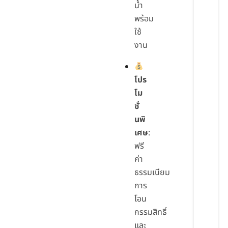
น้ำ
พร้อม
ใช้
งาน
โปร
โม
ชั่
นพิ
เศษ
:
ฟรี
ค่า
ธรรมเนียม
การ
โอน
กรรมสิทธิ์
และ