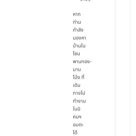
หาก
ท่าน
กำลัง
มองหา
บ้านใน
โซน
พานทอง-
มาบ
โป่ง ที่
เดิน
ทางไป
ทำงาน
ในนิ
คมฯ
อมตะ
ได้