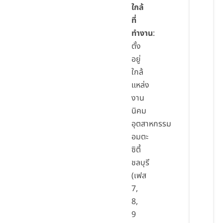
ใกล้
ที่
ทำงาน
:
ตั้ง
อยู่
ใกล้
แหล่ง
งาน
นิคม
อุตสาหกรรม
อมตะ
ซิตี้
ชลบุรี
(เฟส
7,
8,
9