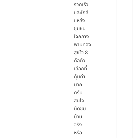
รวดเร็ว
และใกล้
แหล่ง
ชุมชน
ใจกลาง
พานทอง
สุขใจ 8
คือตัว
เลือกที่
คุ้มค่า
มาก
ครับ
สนใจ
นัดชม
บ้าน
จริง
หรือ