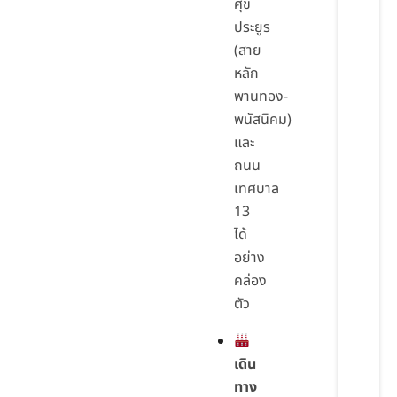
ศุข
ประยูร
(สาย
หลัก
พานทอง-
พนัสนิคม)
และ
ถนน
เทศบาล
13
ได้
อย่าง
คล่อง
ตัว
เดิน
ทาง