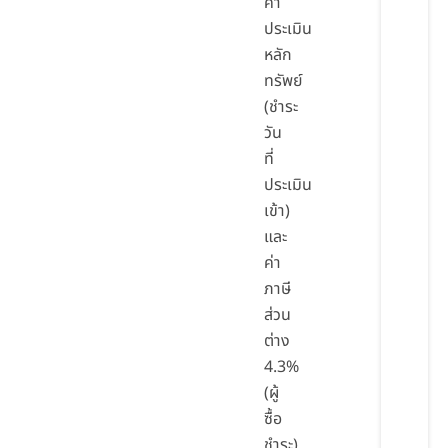
ค่า
ประเมิน
หลัก
ทรัพย์
(ชำระ
วัน
ที่
ประเมิน
เข้า)
และ
ค่า
ภาษี
ส่วน
ต่าง
4.3%
(ผู้
ซื้อ
ชำระ)