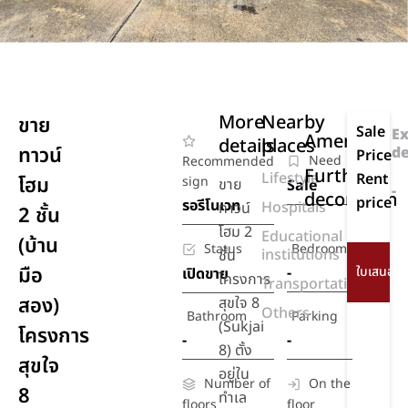
More
Nearby
ขาย
Sale
Ex
Amenities
details
places
ทาวน์
de
Price
Need
Recommended
Further
Lifestyle
Rent
โฮม
sign
ขาย
Sale
-
decoration
price
รอรีโนเวท
Hospitals
ทาวน์
2 ชั้น
โฮม 2
Educational
(บ้าน
Status
Bedroom
institutions
ชั้น
มือ
-
เปิดขาย
โครงการ
Transportation
สอง)
สุขใจ 8
Others
Bathroom
Parking
(Sukjai
โครงการ
-
-
8) ตั้ง
สุขใจ
อยู่ใน
Number of
On the
8
ทำเล
floors
floor