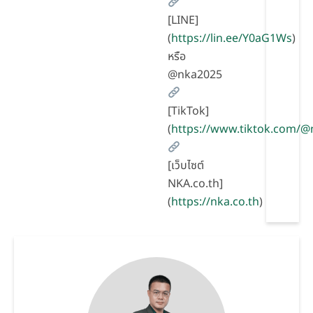
[LINE]
(
https://lin.ee/Y0aG1Ws
)
หรือ
@nka2025
[TikTok]
(
https://www.tiktok.com/
[เว็บไซต์
NKA.co.th]
(
https://nka.co.th
)