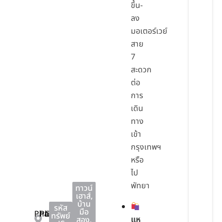
ขึ้น-
ลง
มอเตอร์เวย์
สาย
7
สะดวก
ต่อ
การ
เดิน
ทาง
เข้า
กรุงเทพฯ
หรือ
ไป
พัทยา
ทาวน์
เฮาส์
,
บ้าน
รหัส
มือ
Phan
Phan
Chon
ทรัพย์
แห
สอง
,