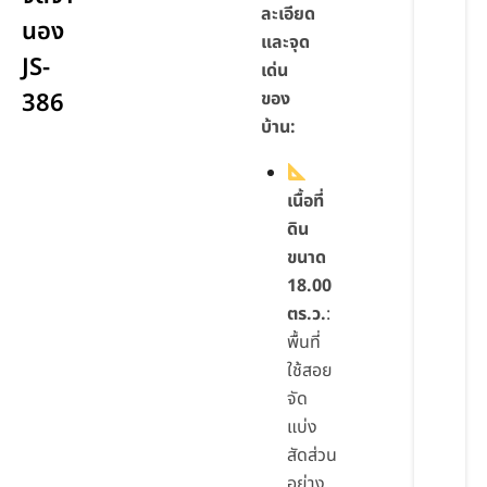
ละเอียด
นอง
และจุด
JS-
เด่น
386
ของ
บ้าน:
เนื้อที่
ดิน
ขนาด
18.00
ตร.ว.
:
พื้นที่
ใช้สอย
จัด
แบ่ง
สัดส่วน
อย่าง