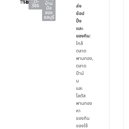
: JS-
Thong
Thong
Buri
บ้าน
386
ล่ง
มือ
สอง
ช้อป
ชลบุรี
ปิ้ง
และ
ของกิน
:
ใกล้
ตลาด
พานทอง,
ตลาด
ป้านั
น
และ
โลตัส
พานทอง
หา
ของกิน
ของใช้