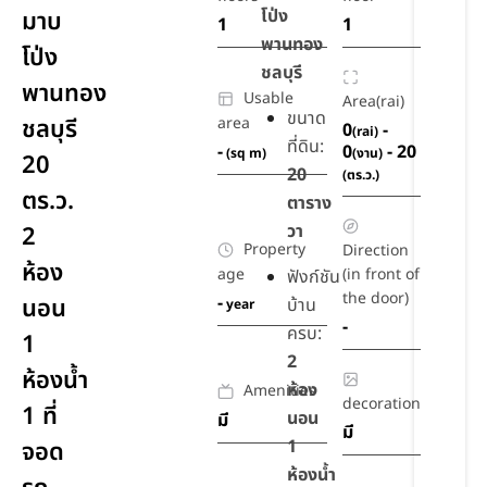
โป่ง
มาบ
1
1
พานทอง
โป่ง
ชลบุรี
พานทอง
Usable
Area(rai)
ขนาด
ชลบุรี
area
0
-
(rai)
ที่ดิน:
-
0
- 20
(sq m)
(งาน)
20
20
(ตร.ว.)
ตร.ว.
ตาราง
วา
2
Property
Direction
ห้อง
age
(in front of
ฟังก์ชัน
the door)
-
นอน
บ้าน
year
-
ครบ:
1
2
ห้องน้ำ
ห้อง
Amenities
decoration
1 ที่
นอน
มี
มี
1
จอด
ห้องน้ำ