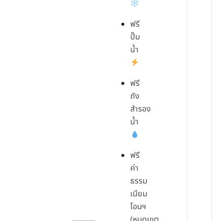
ฟรี
ปั๊ม
น้ำ
ฟรี
ถัง
สำรอง
น้ำ
ฟรี
ค่า
ธรรม
เนียม
โอนฯ
(หมดเขต