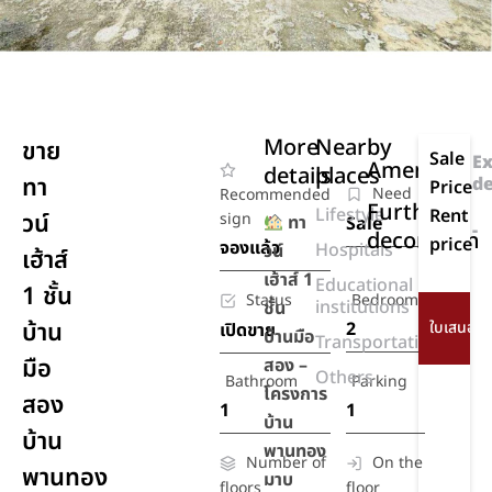
More
Nearby
ขาย
Sale
Ex
Amenities
details
places
ทา
de
Price
Need
Recommended
Further
Lifestyle
Rent
วน์
sign
ทา
Sale
-
decoration
price
จองแล้ว
Hospitals
วน์
เฮ้าส์
เฮ้าส์ 1
Educational
1 ชั้น
Status
Bedroom
institutions
ชั้น
บ้าน
2
เปิดขาย
บ้านมือ
Transportation
มือ
สอง –
Others
Bathroom
Parking
โครงการ
สอง
1
1
บ้าน
บ้าน
พานทอง
Number of
On the
พานทอง
มาบ
floors
floor