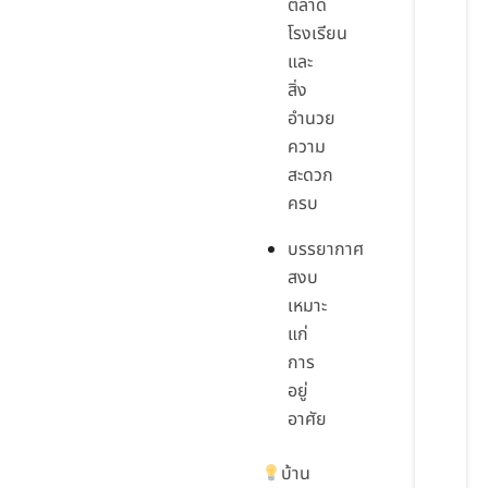
ตลาด
โรงเรียน
และ
สิ่ง
อำนวย
ความ
สะดวก
ครบ
บรรยากาศ
สงบ
เหมาะ
แก่
การ
อยู่
อาศัย
บ้าน