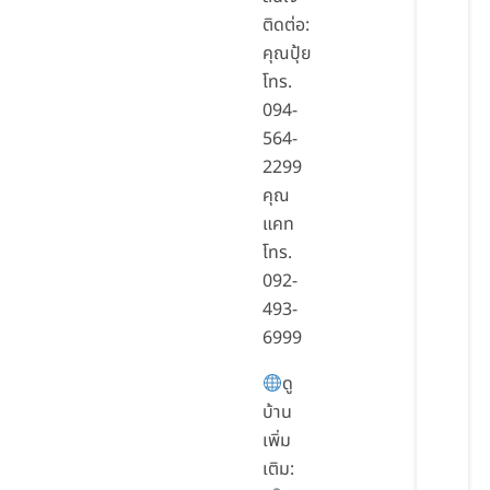
ติดต่อ:
คุณปุ้ย
โทร.
094-
564-
2299
คุณ
แคท
โทร.
092-
493-
6999
ดู
บ้าน
เพิ่ม
เติม: