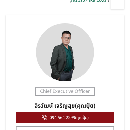
(
https://nka.co.th
)
Chief Executive Officer
จิรวัฒน์ เจริญสุข(คุณปุ้ย)
094 564 2299(คุณปุ้ย)