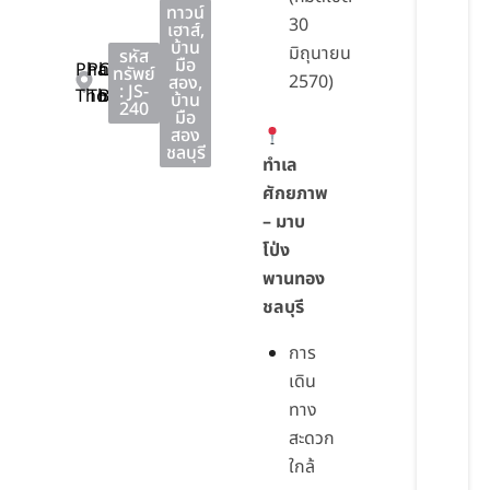
ทาวน์
30
เฮาส์
,
บ้าน
มิถุนายน
รหัส
มือ
Phan
Phan
Chon
ทรัพย์
2570)
สอง
,
: JS-
Thong
Thong
Buri
บ้าน
240
มือ
สอง
ชลบุรี
ทำเล
ศักยภาพ
– มาบ
โป่ง
พานทอง
ชลบุรี
การ
เดิน
ทาง
สะดวก
ใกล้