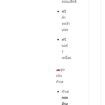
กรรมสิทธิ์
ฟรี
ค่า
จดจำ
นอง
ฟรี
แอร์
1
เครื่อง
จุด
เด่น
ทำเล
ทำเล
ตรง
ข้าม