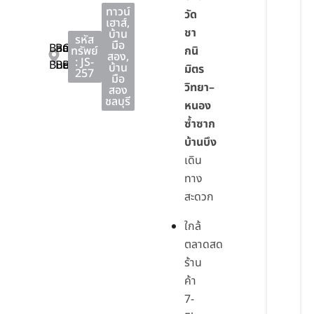
ทาวน์
วัด
เฮาส์
,
ชา
บ้าน
รหัส
มือ
Ban
Ban
Chon
ทรัพย์
กนิ
สอง
,
: JS-
Bueng
Bueng
Buri
บ้าน
มิตร
257
มือ
วิทยา–
สอง
ชลบุรี
หนอง
ซ้ำซาก
บ้านบึง
เดิน
ทาง
สะดวก
ใกล้
ตลาดสด
ร้าน
ค้า
7-