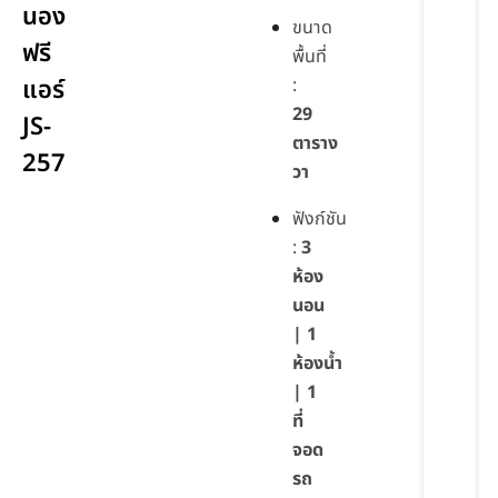
นอง
ขนาด
ฟรี
พื้นที่
แอร์
:
29
JS-
ตาราง
257
วา
ฟังก์ชัน
:
3
ห้อง
นอน
| 1
ห้องน้ำ
| 1
ที่
จอด
รถ