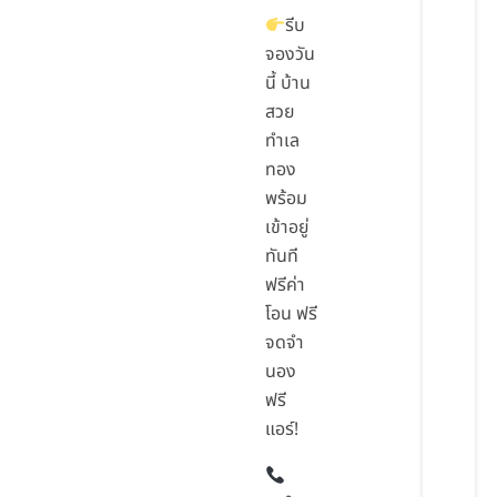
รีบ
จองวัน
นี้ บ้าน
สวย
ทำเล
ทอง
พร้อม
เข้าอยู่
ทันที
ฟรีค่า
โอน ฟรี
จดจำ
นอง
ฟรี
แอร์!