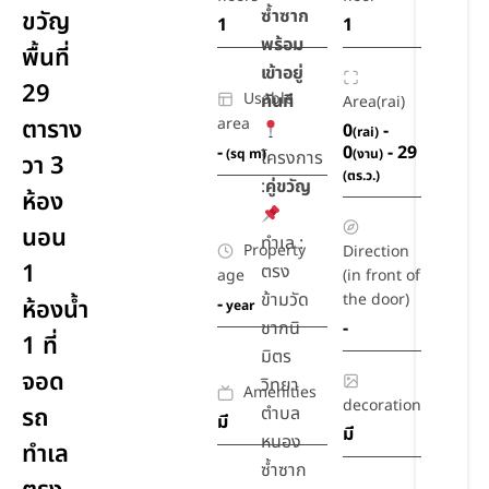
ซ้ำซาก
ขวัญ
1
1
พร้อม
พื้นที่
เข้าอยู่
29
Usable
ทันที
Area(rai)
ตาราง
area
0
-
(rai)
-
0
- 29
(sq m)
(งาน)
โครงการ
วา 3
(ตร.ว.)
:
คู่ขวัญ
ห้อง
นอน
ทำเล :
Property
Direction
1
ตรง
age
(in front of
ข้ามวัด
the door)
-
ห้องน้ำ
year
ชากนิ
-
1 ที่
มิตร
จอด
วิทยา
Amenities
decoration
รถ
ตำบล
มี
มี
หนอง
ทำเล
ซ้ำซาก