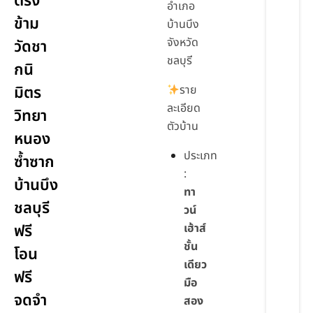
ตรง
อำเภอ
ข้าม
บ้านบึง
จังหวัด
วัดชา
ชลบุรี
กนิ
มิตร
ราย
ละเอียด
วิทยา
ตัวบ้าน
หนอง
ประเภท
ซ้ำซาก
:
บ้านบึง
ทา
ชลบุรี
วน์
ฟรี
เฮ้าส์
ชั้น
โอน
เดียว
ฟรี
มือ
จดจำ
สอง