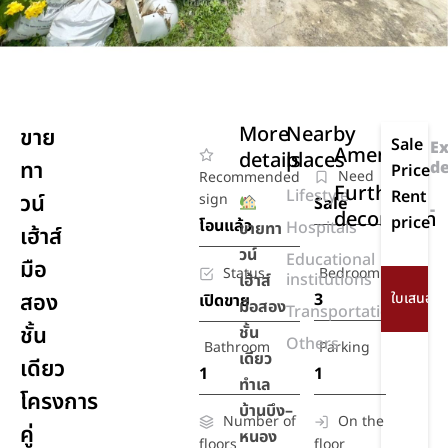
More
Nearby
ขาย
Sale
Ex
Amenities
details
places
ทา
de
Price
Need
Recommended
Further
Lifestyle
Rent
วน์
sign
Sale
-
decoration
price
โอนแล้ว
Hospitals
ขายทา
เฮ้าส์
วน์
Educational
มือ
Status
Bedroom
institutions
เฮ้าส์
สอง
3
เปิดขาย
มือสอง
Transportation
ชั้น
ชั้น
Others
Bathroom
Parking
เดียว
เดียว
1
1
ทำเล
โครงการ
บ้านบึง–
Number of
On the
คู่
หนอง
floors
floor