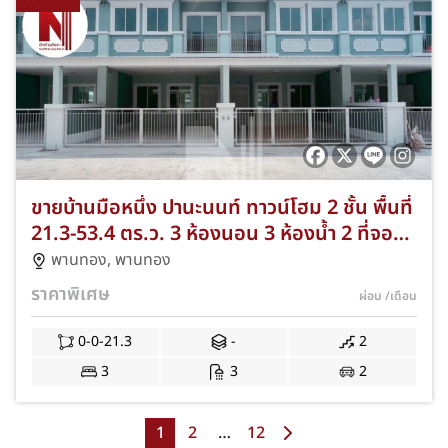
ขายบ้านมือหนึ่ง ปานะนนท์ ทาวน์โฮม 2 ชั้น พื้นที่
21.3-53.4 ตร.ว. 3 ห้องนอน 3 ห้องน้ำ 2 ที่จอด
รถ ทำเลพานทอง-อมตะนคร จังหวัดชลบุรี พร้อม
พานทอง
,
พานทอง
โปรโมชั่นของแถมครบ JS-102
ราคาพิเศษ
ผ่อน
/เดือน
0-0-21.3
-
2
3
3
2
1
2
…
12