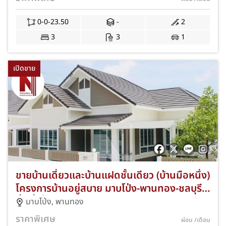
แถมจัดเต็มกว่า 10 รายการ ฟรีโอนและจดจำนอง
JS-376
0-0-23.50
-
2
3
3
1
เปิดขาย
ขายบ้านเดี่ยวและบ้านแฝดชั้นเดียว (บ้านมือหนึ่ง)
โครงการบ้านอยู่สบาย มาบโป่ง-พานทอง-ชลบุรี
พื้นที่เริ่ม 38.00 ตร.ว. ฟังก์ชัน 2-3 ห้องนอน
มาบโป่ง
,
พานทอง
ทำเลศักยภาพใกล้นิคมอมตะนครและมอเตอร์เวย์
ราคาพิเศษ
ผ่อน
/เดือน