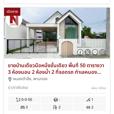
เปิดขาย
ขายบ้านเดี่ยวมือหนึ่งชั้นเดียว พื้นที่ 50 ตารางวา
3 ห้องนอน 2 ห้องน้ำ 2 ที่จอดรถ ทำเลหนอง
ตำลึง–ซอยเทศบาล 4 อำเภอพานทอง จังหวัด
หนองตำลึง
,
พานทอง
ชลบุรี พร้อมของแถมจัดเต็มเข้าอยู่ได้ทันที JS-
ราคาพิเศษ
ผ่อน
/เดือน
182
0-0-50
-
1
3
2
2