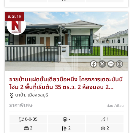
เปิดขาย
ขายบ้านแฝดชั้นเดียวมือหนึ่ง โครงการเดอะมันนี่
โฮม 2 พื้นที่เริ่มต้น 35 ตร.ว. 2 ห้องนอน 2
ห้องน้ำ 2 ที่จอดรถ ทำเลนาป่า–ท้องคุ้ง เมือง
นาป่า
,
เมืองชลบุรี
ชลบุรี ฟรีของแถมจัดเต็มกว่า 15 รายการ JS-039
ราคาพิเศษ
ผ่อน
/เดือน
0-0-35
-
1
2
2
2