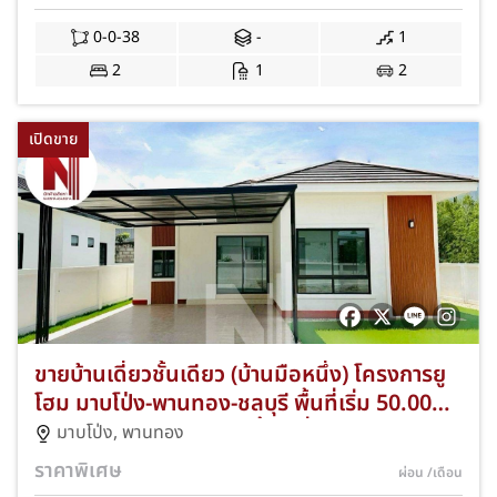
สาย 7 ส่วนลดสูงสุด 300,000 บาท ฟรีของแถม
จัดเต็มพร้อมเข้าอยู่และฟรีทุกค่าใช้จ่ายวันโอน
0-0-38
-
1
JS-370
2
1
2
เปิดขาย
ขายบ้านเดี่ยวชั้นเดียว (บ้านมือหนึ่ง) โครงการยู
โฮม มาบโป่ง-พานทอง-ชลบุรี พื้นที่เริ่ม 50.00
ตร.ว. 3 ห้องนอน 2 ห้องน้ำ 2 ที่จอดรถ ความ
มาบโป่ง
,
พานทอง
เป็นส่วนตัวสูงหน้า-หลังไม่ชนใคร ใกล้นิคมอมตะ
ราคาพิเศษ
ผ่อน
/เดือน
ชลบุรี ก่ออิฐมอญแดงทั้งหลัง แถมฟรีแอร์และ