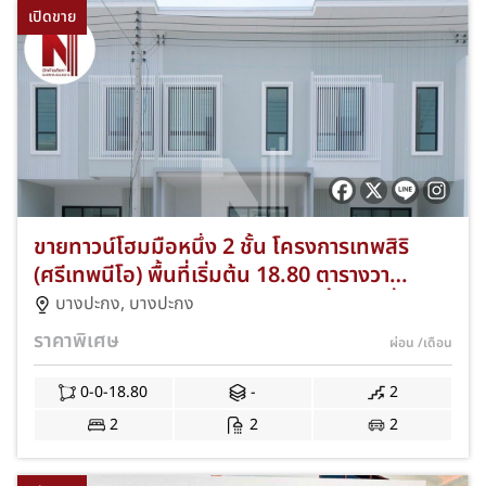
เปิดขาย
ขายทาวน์โฮมมือหนึ่ง 2 ชั้น โครงการเทพสิริ
(ศรีเทพนีโอ) พื้นที่เริ่มต้น 18.80 ตารางวา
ฟังก์ชันครบ 2-3 ห้องนอน 2 ห้องน้ำ 1-2 ที่จอด
บางปะกง
,
บางปะกง
รถ ทำเลศักยภาพบางปะกง จังหวัดฉะเชิงเทรา
ราคาพิเศษ
ผ่อน
/เดือน
บ้านใหม่คุณภาพดี ราคาพิเศษพร้อมโปรโมชั่นจัด
เต็ม NKA-VP51-069
0-0-18.80
-
2
2
2
2