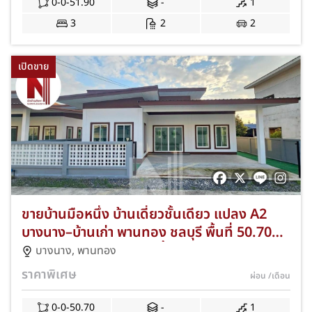
0-0-51.90
-
1
3
2
2
เปิดขาย
ขายบ้านมือหนึ่ง บ้านเดี่ยวชั้นเดียว แปลง A2
บางนาง–บ้านเก่า พานทอง ชลบุรี พื้นที่ 50.70
ตร.ว. 3 ห้องนอน 2 ห้องน้ำ ฟรีค่าโอน+แอร์
บางนาง
,
พานทอง
พร้อมเข้าอยู่ JS-276
ราคาพิเศษ
ผ่อน
/เดือน
0-0-50.70
-
1