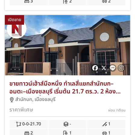
3
2
2
เปิดขาย
ขายทาวน์เฮ้าส์มือหนึ่ง ทำเลสี่แยกสำนักบก–
อมตะ–เมืองชลบุรี เริ่มต้น 21.7 ตร.ว. 2 ห้อง
นอน 1 ห้องน้ำ ของแถมครบ พร้อมอยู่ JS-265
สำนักบก
,
เมืองชลบุรี
ราคาพิเศษ
ผ่อน
/เดือน
0-0-21.70
-
1
2
1
1