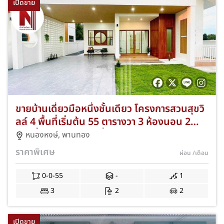
เปิดขาย
ขายบ้านเดี่ยวมือหนึ่งชั้นเดียว โครงการสวนสุขวิ
ลล์ 4 พื้นที่เริ่มต้น 55 ตารางวา 3 ห้องนอน 2
ห้องน้ำ 1 ห้องครัว 2 ที่จอดรถ ทำเลศักยภาพ
หนองหงษ์
,
พานทอง
หนองหงส์-พานทอง จังหวัดชลบุรี บ้านใหม่พร้อม
ราคาพิเศษ
ผ่อน
/เดือน
ของแถมจัดเต็ม เข้าอยู่ได้ทันที NKA-VP51-030
0-0-55
-
1
3
2
2
เปิดขาย