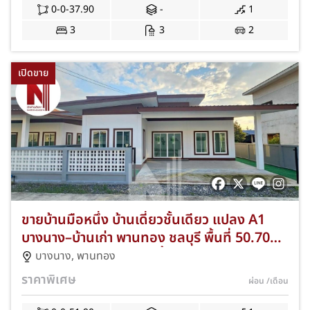
0-0-37.90
-
1
3
3
2
เปิดขาย
ขายบ้านมือหนึ่ง บ้านเดี่ยวชั้นเดียว แปลง A1
บางนาง–บ้านเก่า พานทอง ชลบุรี พื้นที่ 50.70
ตร.ว. 3 ห้องนอน 2 ห้องน้ำ ฟรีค่าโอน+แอร์
บางนาง
,
พานทอง
พร้อมเข้าอยู่ JS-276
ราคาพิเศษ
ผ่อน
/เดือน