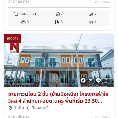
ราคาพิเศษ
ผ่อน
/เดือน
สาย 7 ดีไซน์หรูของแถมพรีเมียมจัดเต็ม ฟรีโอน
และจดจำนอง JS-376
0-0-23.50
-
2
3
3
1
เปิดขาย
ขายทาวน์โฮม 2 ชั้น (บ้านมือหนึ่ง) โครงการฟ้าใส
วิลล์ 4 สำนักบก-อมตะนคร พื้นที่เริ่ม 23.50
ตร.ว. 3 ห้องนอน 3 ห้องน้ำ 1 ที่จอดรถ ดีไซน์ทัน
สำนักบก
,
เมืองชลบุรี
สมัยใกล้ทางด่วนและแหล่งงานอมตะนคร ของ
ราคาพิเศษ
ผ่อน
/เดือน