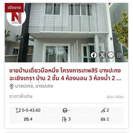
เปิดขาย
ขายบ้านเดี่ยวมือหนึ่ง โครงการเทพสิริ บางปะกง
ฉะเชิงเทรา บ้าน 2 ชั้น 4 ห้องนอน 3 ห้องน้ำ 2 ที่
จอดรถ พื้นที่เริ่มต้น 56.20 ตารางวา ทำเล
บางปะกง
,
บางปะกง
ศักยภาพติดถนนบางนา-ตราด พร้อมโปรโมชั่นข
ราคาพิเศษ
ผ่อน
/เดือน
องแถมครบ NKA-VP51-059
0-0-43.60
-
2
4
3
2