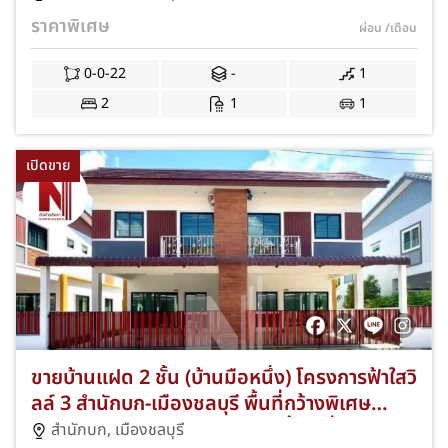
ฟรีค่าโอนฯ พร้อมแอร์ เคาน์เตอร์ครัว และ
ราคาพิเศษ
ผ่อน
/เดือน
หลังคาโรงรถ! JS-328
0-0-22
-
1
2
1
1
เปิดขาย
ขายบ้านแฝด 2 ชั้น (บ้านมือหนึ่ง) โครงการฟ้าใสวิ
ลล์ 3 สำนักบก-เมืองชลบุรี พื้นที่กว้างพิเศษ
36.10 ตร.ว. 3 ห้องนอน 3 ห้องน้ำ 1 ที่จอดรถ
สำนักบก
,
เมืองชลบุรี