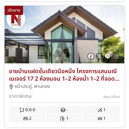
เปิดขาย
ขายบ้านแฝดชั้นเดียวมือหนึ่ง โครงการแสนมณี
เนเจอร์ 17 2 ห้องนอน 1–2 ห้องน้ำ 1–2 ที่จอด
รถ ทำเลบ้านเก่า ซอย 6 หลังวัดศรี ตำบลหน้า
หน้าประดู่
,
พานทอง
ประดู่ พานทอง ชลบุรี JS-258
ราคาพิเศษ
ผ่อน
/เดือน
0-0-0
-
1
2
1
1