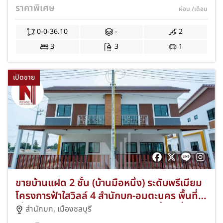
ใกล้นิคมอมตะนครและมอเตอร์เวย์ สาย 7 แถม
ราคาพิเศษ
ผ่อน
/เดือน
ฟรีแอร์ 3 เครื่องและผ้าม่านทั้งหลัง พร้อมโปรโม
ชั่นฟรีทุกค่าใช้จ่ายวันโอน JS-376
0-0-36.10
-
2
3
3
1
เปิดขาย
ขายบ้านแฝด 2 ชั้น (บ้านมือหนึ่ง) ระดับพรีเมียม
โครงการฟ้าใสวิลล์ 4 สำนักบก-อมตะนคร พื้นที่
เริ่ม 35.10 ตร.ว. 3 ห้องนอน 3 ห้องน้ำ 1 ที่จอด
สำนักบก
,
เมืองชลบุรี
รถ ทำเลดีใกล้นิคมอมตะนครและมอเตอร์เวย์