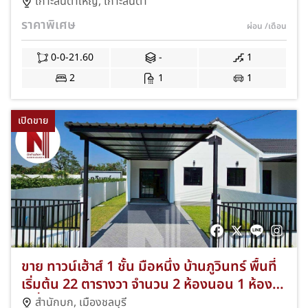
ชลบุรี พื้นที่เริ่มต้น 21.60 ตร.ว. 2 ห้องนอน 1
เกาะลันตาใหญ่
,
เกาะลันตา
ห้องน้ำ ที่จอดรถ 1 คัน ทำเลดีเดินทางสะดวก
ราคาพิเศษ
ผ่อน
/เดือน
เชื่อมต่อเมืองชลบุรี ใกล้แหล่งชุมชนและ
ธรรมชาติ ค่าส่วนกลางถูก JS-146
0-0-21.60
-
1
2
1
1
เปิดขาย
ขาย ทาวน์เฮ้าส์ 1 ชั้น มือหนึ่ง บ้านภูวินทร์ พื้นที่
เริ่มต้น 22 ตารางวา จำนวน 2 ห้องนอน 1 ห้องน้ำ
1 ที่จอดรถ ทำเลสำนักบก-เมืองชลบุรี ใกล้อมตะ!
สำนักบก
,
เมืองชลบุรี