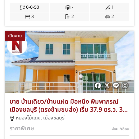
ประตูรีโมทไฟฟ้า พร้อมฟรีทุกค่าใช้จ่ายวันโอน JS-
0-0-50
-
1
369
3
2
2
เปิดขาย
ขาย บ้านเดี่ยว/บ้านแฝด มือหนึ่ง พิมพาภรณ์
เมืองชลบุรี (ตรงข้ามขนส่ง) เริ่ม 37.9 ตร.ว. 3
นอน ทำเลดีหนองไม้แดง! ฟรีส่วนกลาง 2 ปี/
หนองไม้แดง
,
เมืองชลบุรี
แอร์ 2 เครื่อง/ฟรีโอนฯ! JS-149
ราคาพิเศษ
ผ่อน
/เดือน