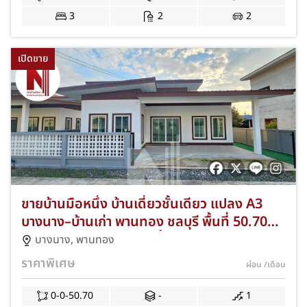
3
2
2
เปิดขาย
ขายบ้านมือหนึ่ง บ้านเดี่ยวชั้นเดียว แปลง A3
บางนาง–บ้านเก่า พานทอง ชลบุรี พื้นที่ 50.70
ตร.ว. 3 ห้องนอน 2 ห้องน้ำ ฟรีค่าโอน+แอร์
บางนาง
,
พานทอง
พร้อมเข้าอยู่ JS-276
ราคาพิเศษ
ผ่อน
/เดือน
0-0-50.70
-
1