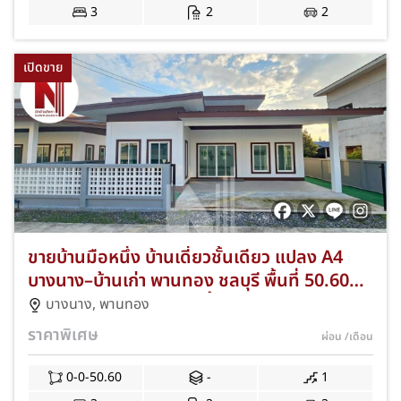
3
2
2
เปิดขาย
ขายบ้านมือหนึ่ง บ้านเดี่ยวชั้นเดียว แปลง A4
บางนาง–บ้านเก่า พานทอง ชลบุรี พื้นที่ 50.60
ตร.ว. 3 ห้องนอน 2 ห้องน้ำ ฟรีค่าโอน+แอร์
บางนาง
,
พานทอง
พร้อมเข้าอยู่ JS-276
ราคาพิเศษ
ผ่อน
/เดือน
0-0-50.60
-
1