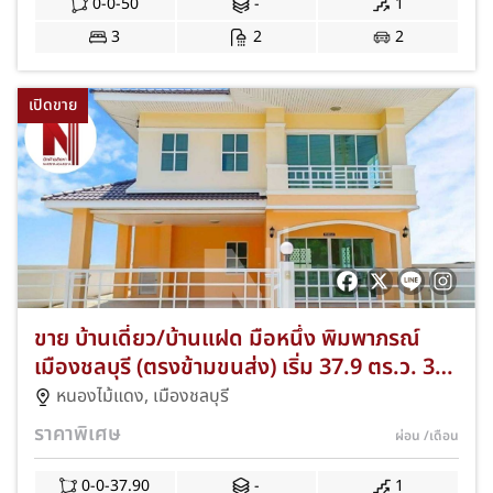
ประตูรีโมทไฟฟ้า พร้อมฟรีทุกค่าใช้จ่ายวันโอน JS-
0-0-50
-
1
369
3
2
2
เปิดขาย
ขาย บ้านเดี่ยว/บ้านแฝด มือหนึ่ง พิมพาภรณ์
เมืองชลบุรี (ตรงข้ามขนส่ง) เริ่ม 37.9 ตร.ว. 3
นอน ทำเลดีหนองไม้แดง! ฟรีส่วนกลาง 2 ปี/
หนองไม้แดง
,
เมืองชลบุรี
แอร์ 2 เครื่อง/ฟรีโอนฯ! JS-149
ราคาพิเศษ
ผ่อน
/เดือน
0-0-37.90
-
1