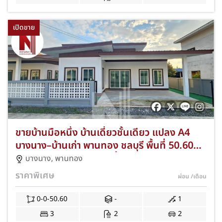
เปิดขาย
ขายบ้านมือหนึ่ง บ้านเดี่ยวชั้นเดียว แปลง A4
บางนาง–บ้านเก่า พานทอง ชลบุรี พื้นที่ 50.60
ตร.ว. 3 ห้องนอน 2 ห้องน้ำ ฟรีค่าโอน+แอร์
บางนาง
,
พานทอง
พร้อมเข้าอยู่ JS-276
ราคาพิเศษ
ผ่อน
/เดือน
0-0-50.60
-
1
3
2
2