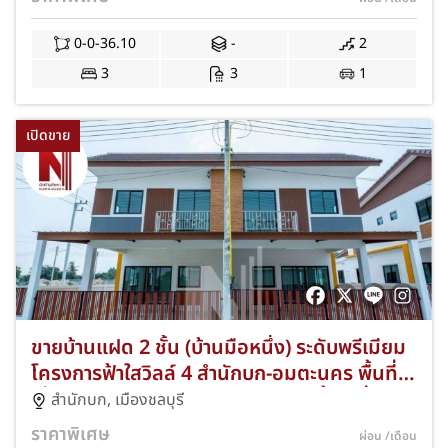
ฟรีแอร์ 3 เครื่องและผ้าม่านทั้งหลัง พร้อมโปรโม
ชั่นฟรีทุกค่าใช้จ่ายวันโอน JS-376
0-0-36.10
-
2
3
3
1
เปิดขาย
ขายบ้านแฝด 2 ชั้น (บ้านมือหนึ่ง) ระดับพรีเมียม
โครงการฟ้าใสวิลล์ 4 สำนักบก-อมตะนคร พื้นที่
เริ่ม 35.10 ตร.ว. 3 ห้องนอน 3 ห้องน้ำ 1 ที่จอด
สำนักบก
,
เมืองชลบุรี
รถ ทำเลดีใกล้นิคมอมตะนครและมอเตอร์เวย์
ราคาพิเศษ
ผ่อน
/เดือน