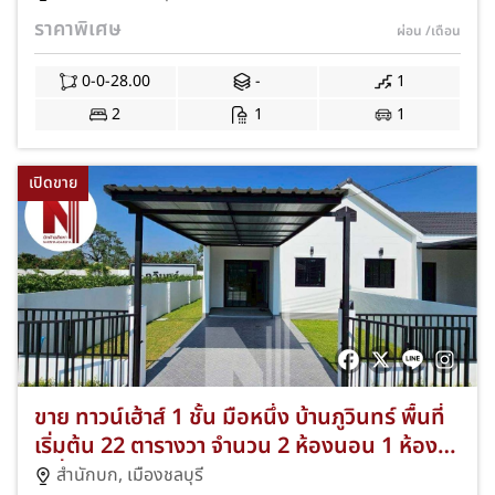
ไลฟ์สไตล์และนิคมอมตะ เฟส 1-4 เพียง 5-10
ราคาพิเศษ
ผ่อน
/เดือน
นาที แถมฟรีแอร์และปั๊มน้ำ พร้อมโปรโมชั่นฟรีค่า
ธรรมเนียมการโอนและจดจำนอง JS-376
0-0-28.00
-
1
2
1
1
เปิดขาย
ขาย ทาวน์เฮ้าส์ 1 ชั้น มือหนึ่ง บ้านภูวินทร์ พื้นที่
เริ่มต้น 22 ตารางวา จำนวน 2 ห้องนอน 1 ห้องน้ำ
1 ที่จอดรถ ทำเลสำนักบก-เมืองชลบุรี ใกล้อมตะ!
สำนักบก
,
เมืองชลบุรี