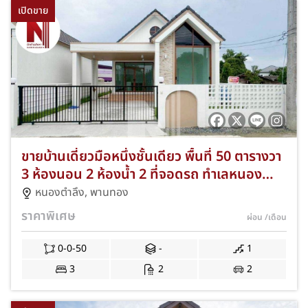
เปิดขาย
ขายบ้านเดี่ยวมือหนึ่งชั้นเดียว พื้นที่ 50 ตารางวา
3 ห้องนอน 2 ห้องน้ำ 2 ที่จอดรถ ทำเลหนอง
ตำลึง–ซอยเทศบาล 4 อำเภอพานทอง จังหวัด
หนองตำลึง
,
พานทอง
ชลบุรี พร้อมของแถมจัดเต็มเข้าอยู่ได้ทันที JS-
ราคาพิเศษ
ผ่อน
/เดือน
182
0-0-50
-
1
3
2
2