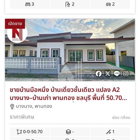
3
2
2
เปิดขาย
ขายบ้านมือหนึ่ง บ้านเดี่ยวชั้นเดียว แปลง A2
บางนาง–บ้านเก่า พานทอง ชลบุรี พื้นที่ 50.70
ตร.ว. 3 ห้องนอน 2 ห้องน้ำ ฟรีค่าโอน+แอร์
บางนาง
,
พานทอง
พร้อมเข้าอยู่ JS-276
ราคาพิเศษ
ผ่อน
/เดือน
0-0-50.70
-
1