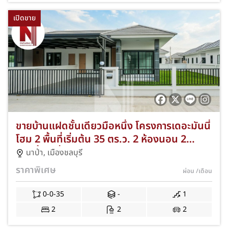
เปิดขาย
ขายบ้านแฝดชั้นเดียวมือหนึ่ง โครงการเดอะมันนี่
โฮม 2 พื้นที่เริ่มต้น 35 ตร.ว. 2 ห้องนอน 2
ห้องน้ำ 2 ที่จอดรถ ทำเลนาป่า–ท้องคุ้ง เมือง
นาป่า
,
เมืองชลบุรี
ชลบุรี ฟรีของแถมจัดเต็มกว่า 15 รายการ JS-039
ราคาพิเศษ
ผ่อน
/เดือน
0-0-35
-
1
2
2
2