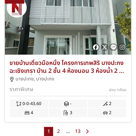
ขายบ้านเดี่ยวมือหนึ่ง โครงการเทพสิริ บางปะกง
ฉะเชิงเทรา บ้าน 2 ชั้น 4 ห้องนอน 3 ห้องน้ำ 2 ที่
จอดรถ พื้นที่เริ่มต้น 56.20 ตารางวา ทำเล
บางปะกง
,
บางปะกง
ศักยภาพติดถนนบางนา-ตราด พร้อมโปรโมชั่นข
ราคาพิเศษ
ผ่อน
/เดือน
องแถมครบ NKA-VP51-059
0-0-43.60
-
2
4
3
2
1
2
…
13