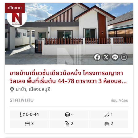
เปิดขาย
ขายบ้านเดี่ยวชั้นเดียวมือหนึ่ง โครงการชญาภา
วิลเลจ พื้นที่เริ่มต้น 44–78 ตารางวา 3 ห้องนอน
2 ห้องน้ำ 2 ที่จอดรถ ทำเลนาป่า–เมืองชลบุรี
นาป่า
,
เมืองชลบุรี
พร้อมโปรโมชั่นของแถมครบ เข้าอยู่ได้ทันที JS-
ราคาพิเศษ
ผ่อน
/เดือน
159
0-0-44
-
1
3
2
2