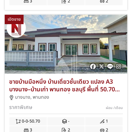
3
2
2
เปิดขาย
ขายบ้านมือหนึ่ง บ้านเดี่ยวชั้นเดียว แปลง A3
บางนาง–บ้านเก่า พานทอง ชลบุรี พื้นที่ 50.70
ตร.ว. 3 ห้องนอน 2 ห้องน้ำ ฟรีค่าโอน+แอร์
บางนาง
,
พานทอง
พร้อมเข้าอยู่ JS-276
ราคาพิเศษ
ผ่อน
/เดือน
0-0-50.70
-
1
3
2
2