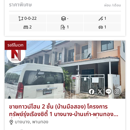
ฟรีค่าโอนฯ พร้อมแอร์ เคาน์เตอร์ครัว และ
ราคาพิเศษ
ผ่อน
/เดือน
หลังคาโรงรถ! JS-328
0-0-22
-
1
2
1
1
รอรีโนเวท
ขายทาวน์โฮม 2 ชั้น (บ้านมือสอง) โครงการ
ทรัพย์รุ่งเรืองซิตี้ 1 บางนาง-บ้านเก่า-พานทอง
พื้นที่ 21.00 ตร.ว. 3 ห้องนอน 2 ห้องน้ำ 1 ที่จอด
บางนาง
,
พานทอง
รถ ทำเลดีใกล้นิคมอมตะนครและย่านบ้านเก่า