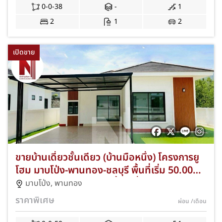
จัดเต็มพร้อมเข้าอยู่และฟรีทุกค่าใช้จ่ายวันโอน
0-0-38
-
1
JS-370
2
1
2
เปิดขาย
ขายบ้านเดี่ยวชั้นเดียว (บ้านมือหนึ่ง) โครงการยู
โฮม มาบโป่ง-พานทอง-ชลบุรี พื้นที่เริ่ม 50.00
ตร.ว. 3 ห้องนอน 2 ห้องน้ำ 2 ที่จอดรถ ความ
มาบโป่ง
,
พานทอง
เป็นส่วนตัวสูงหน้า-หลังไม่ชนใคร ใกล้นิคมอมตะ
ราคาพิเศษ
ผ่อน
/เดือน
ชลบุรี ก่ออิฐมอญแดงทั้งหลัง แถมฟรีแอร์และ