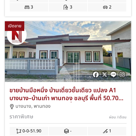
3
3
2
เปิดขาย
ขายบ้านมือหนึ่ง บ้านเดี่ยวชั้นเดียว แปลง A1
บางนาง–บ้านเก่า พานทอง ชลบุรี พื้นที่ 50.70
ตร.ว. 3 ห้องนอน 2 ห้องน้ำ ฟรีค่าโอน+แอร์
บางนาง
,
พานทอง
พร้อมเข้าอยู่ JS-276
ราคาพิเศษ
ผ่อน
/เดือน
0-0-51.90
-
1