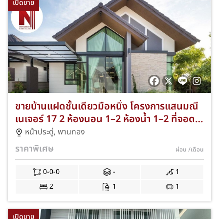
เปิดขาย
ขายบ้านแฝดชั้นเดียวมือหนึ่ง โครงการแสนมณี
เนเจอร์ 17 2 ห้องนอน 1–2 ห้องน้ำ 1–2 ที่จอด
รถ ทำเลบ้านเก่า ซอย 6 หลังวัดศรี ตำบลหน้า
หน้าประดู่
,
พานทอง
ประดู่ พานทอง ชลบุรี JS-258
ราคาพิเศษ
ผ่อน
/เดือน
0-0-0
-
1
2
1
1
เปิดขาย