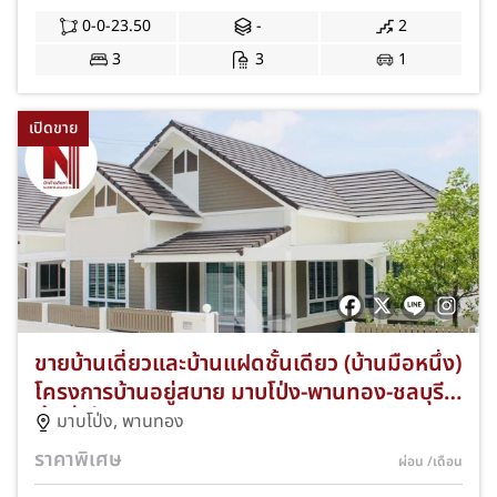
JS-376
0-0-23.50
-
2
3
3
1
เปิดขาย
ขายบ้านเดี่ยวและบ้านแฝดชั้นเดียว (บ้านมือหนึ่ง)
โครงการบ้านอยู่สบาย มาบโป่ง-พานทอง-ชลบุรี
พื้นที่เริ่ม 38.00 ตร.ว. ฟังก์ชัน 2-3 ห้องนอน
มาบโป่ง
,
พานทอง
ทำเลศักยภาพใกล้นิคมอมตะนครและมอเตอร์เวย์
ราคาพิเศษ
ผ่อน
/เดือน
สาย 7 ส่วนลดสูงสุด 300,000 บาท ฟรีของแถม