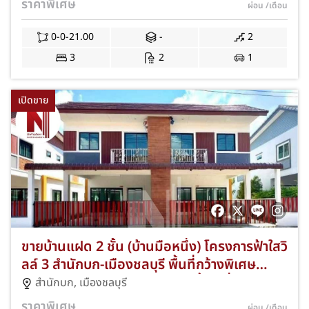
ราคาพิเศษ
ผ่อน
/เดือน
แถมฟรีแอร์และปั๊มน้ำ พร้อมโปรโมชั่นฟรีค่า
ธรรมเนียมการโอนและจดจำนอง JS-378
0-0-21.00
-
2
3
2
1
เปิดขาย
ขายบ้านแฝด 2 ชั้น (บ้านมือหนึ่ง) โครงการฟ้าใสวิ
ลล์ 3 สำนักบก-เมืองชลบุรี พื้นที่กว้างพิเศษ
36.10 ตร.ว. 3 ห้องนอน 3 ห้องน้ำ 1 ที่จอดรถ
สำนักบก
,
เมืองชลบุรี
ใกล้นิคมอมตะนครและมอเตอร์เวย์ สาย 7 แถม
ราคาพิเศษ
ผ่อน
/เดือน