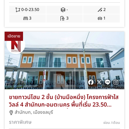
สาย 7 ดีไซน์หรูของแถมพรีเมียมจัดเต็ม ฟรีโอน
และจดจำนอง JS-376
0-0-23.50
-
2
3
3
1
เปิดขาย
ขายทาวน์โฮม 2 ชั้น (บ้านมือหนึ่ง) โครงการฟ้าใส
วิลล์ 4 สำนักบก-อมตะนคร พื้นที่เริ่ม 23.50
ตร.ว. 3 ห้องนอน 3 ห้องน้ำ 1 ที่จอดรถ ดีไซน์ทัน
สำนักบก
,
เมืองชลบุรี
สมัยใกล้ทางด่วนและแหล่งงานอมตะนคร ของ
ราคาพิเศษ
ผ่อน
/เดือน
แถมจัดเต็มกว่า 10 รายการ ฟรีโอนและจดจำนอง