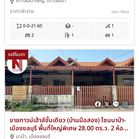
ชลบุรี พื้นที่เริ่มต้น 21.60 ตร.ว. 2 ห้องนอน 1
เกาะลันตาใหญ่
,
เกาะลันตา
ห้องน้ำ ที่จอดรถ 1 คัน ทำเลดีเดินทางสะดวก
ราคาพิเศษ
ผ่อน
/เดือน
เชื่อมต่อเมืองชลบุรี ใกล้แหล่งชุมชนและ
ธรรมชาติ ค่าส่วนกลางถูก JS-146
0-0-21.60
-
1
2
1
1
รอรีโนเวท
ขายทาวน์เฮ้าส์ชั้นเดียว (บ้านมือสอง) โซนนาป่า-
เมืองชลบุรี พื้นที่ใหญ่พิเศษ 28.00 ตร.ว. 2 ห้อง
นอน 1 ห้องน้ำ 1 ที่จอดรถ ทำเลดีใกล้โรบินสัน
นาป่า
,
เมืองชลบุรี