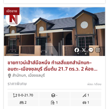
เปิดขาย
ขายทาวน์เฮ้าส์มือหนึ่ง ทำเลสี่แยกสำนักบก–
อมตะ–เมืองชลบุรี เริ่มต้น 21.7 ตร.ว. 2 ห้อง
นอน 1 ห้องน้ำ ของแถมครบ พร้อมอยู่ JS-265
สำนักบก
,
เมืองชลบุรี
ราคาพิเศษ
ผ่อน
/เดือน
0-0-21.70
-
1
2
1
1