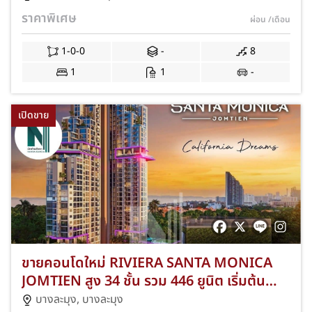
VP51-085
ราคาพิเศษ
ผ่อน
/เดือน
1-0-0
-
8
1
1
-
เปิดขาย
ขายคอนโดใหม่ RIVIERA SANTA MONICA
JOMTIEN สูง 34 ชั้น รวม 446 ยูนิต เริ่มต้น
เพียง 2.XX ล้าน ฟรีโฮลด์ ใกล้ทะเลจอมเทียน
บางละมุง
,
บางละมุง