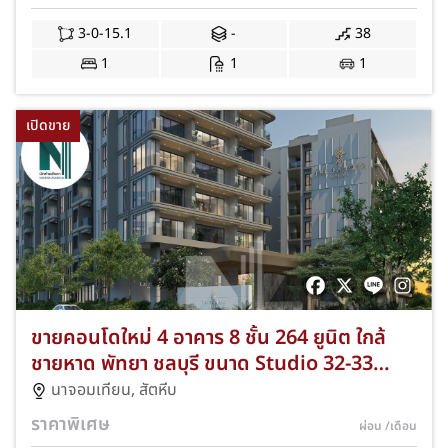
VP51-0008
3-0-15.1
-
38
1
1
1
เปิดขาย
ขายคอนโดใหม่ 4 อาคาร 8 ชั้น 264 ยูนิต ใกล้
ชายหาด พัทยา ชลบุรี ขนาด Studio 32-33
ตร.ม., 1-3 ห้องนอน 47-164 ตร.ม. และ
นาจอมเทียน
,
สัตหีบ
Duplex Penthouse 282.58 ตร.ม. พร้อมสระ
ราคาพิเศษ
ผ่อน
/เดือน
ว่ายน้ำ ฟิตเนส และบีชคลับ NKA-VP51-0009