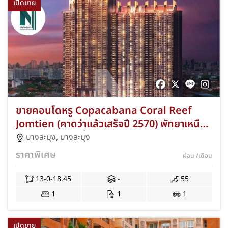
เปิดขาย
ขายคอนโดหรู Copacabana Coral Reef
Jomtien (คาดว่าแล้วเสร็จปี 2570) พัทยาเหนือ
1 อาคาร สูง 55 ชั้น รวม 1,880 ยูนิต พร้อมวิว
บางละมุง
,
บางละมุง
ทะเล ห้องสวยมีให้เลือกทั้ง 1-3 ห้องนอน และ
ราคาพิเศษ
ผ่อน
/เดือน
ห้อง 1 ห้องนอนพร้อมสระว่ายน้ำส่วนตัว เหมาะ
ทั้งพักอาศัยและลงทุน C-NKAD-0007
13-0-18.45
-
55
1
1
1
เปิดขาย