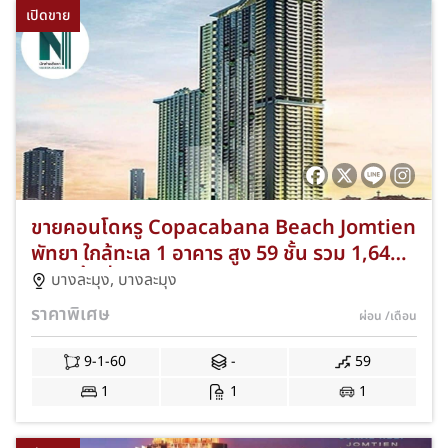
เปิดขาย
ขายคอนโดหรู Copacabana Beach Jomtien
พัทยา ใกล้ทะเล 1 อาคาร สูง 59 ชั้น รวม 1,644
ยูนิต พื้นที่จอดรถ 73 คัน ห้องสวยมีให้เลือก 1-2
บางละมุง
,
บางละมุง
ห้องนอน พร้อมสิ่งอำนวยความสะดวกครบครัน
ราคาพิเศษ
ผ่อน
/เดือน
เหมาะทั้งพักอาศัยและลงทุน C-NKAD-0006
9-1-60
-
59
1
1
1