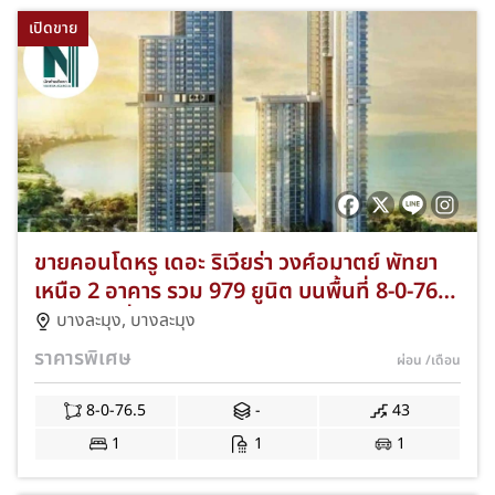
เปิดขาย
ขายคอนโดหรู เดอะ ริเวียร่า วงศ์อมาตย์ พัทยา
เหนือ 2 อาคาร รวม 979 ยูนิต บนพื้นที่ 8-0-76.5
ไร่ รองรับที่จอดรถ 249 คัน ห้องสวยมีให้เลือก
บางละมุง
,
บางละมุง
ทั้ง Studio 1-3 ห้องนอน พร้อมสิ่งอำนวยความ
ราคารพิเศษ
ผ่อน
/เดือน
สะดวกครบครัน สระว่ายน้ำ ฟิตเนส และสวนพัก
ผ่อนระดับรีสอร์ต C-NKAD-0001
8-0-76.5
-
43
1
1
1