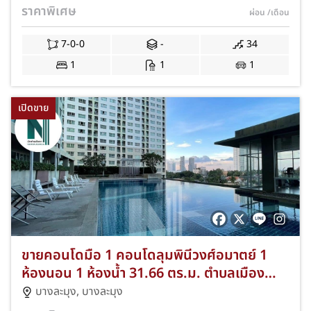
พัทยา พร้อมสิ่งอำนวยความสะดวกระดับรีสอร์ท
ราคาพิเศษ
ผ่อน
/เดือน
NKA-51-0024
7-0-0
-
34
1
1
1
เปิดขาย
ขายคอนโดมือ 1 คอนโดลุมพินีวงศ์อมาตย์ 1
ห้องนอน 1 ห้องน้ำ 31.66 ตร.ม. ตำบลเมือง
พัทยา อำเภอบางละมุง จังหวัดชลบุรี Fully
บางละมุง
,
บางละมุง
Furnished พร้อมแอร์และเฟอร์ครบ NKA-