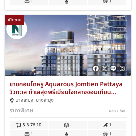
1
1
1
เปิดขาย
ขายคอนโดหรู Aquarous Jomtien Pattaya
วิวทะเล ทำเลสุดพรีเมียมใจกลางจอมเทียน
พัทยา บนพื้นที่กว่า 5-3-76 ไร่ 2 อาคาร สูง 44
บางละมุง
,
บางละมุง
และ 47 ชั้น รวม 606 ยูนิต พร้อมห้องพักหลาย
ราคาพิเศษ
ผ่อน
/เดือน
ขนาด ตั้งแต่ 1–3 ห้องนอน และเพนท์เฮ้าส์สุดหรู
NKA-VP51-0011
5-3-76.10
-
1
1
1
1