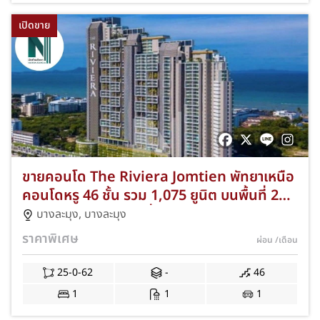
เปิดขาย
ขายคอนโด The Riviera Jomtien พัทยาเหนือ
คอนโดหรู 46 ชั้น รวม 1,075 ยูนิต บนพื้นที่ 25
ไร่ 62 ตารางวา พร้อมที่จอดรถ 30% ห้องสวยมี
บางละมุง
,
บางละมุง
ให้เลือกทั้ง Studio 1 ห้องนอน และ 2 ห้องนอน
ราคาพิเศษ
ผ่อน
/เดือน
พร้อมสิ่งอำนวยความสะดวกครบครัน C-NKAD-
0002
25-0-62
-
46
1
1
1