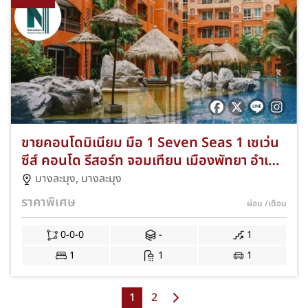
ขายคอนโดมิเนียม มือ 1 Seven Seas 1 เซเว่น
ซีส์ คอนโด รีสอร์ท จอมเทียน เมืองพัทยา อำเภอ
บางละมุง ชลบุรี ทำเลใกล้ทะเล เพียง 3 กม. จาก
บางละมุง
,
บางละมุง
จอมเทียน ไนท์มาร์เก็ต ราคาสุดคุ้ม สำหรับ
ราคาพิเศษ
ผ่อน
/เดือน
พนักงานเงินเดือนยื่นกู้ได้ เงินเดือนรวม
15,000++ ก็ซื้อได้ C-NKAD-0003
0-0-0
-
1
1
1
1
1
2