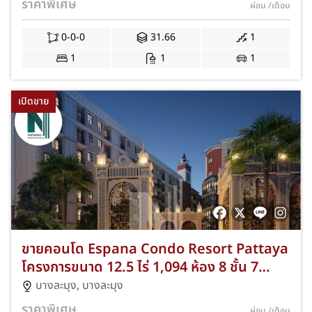
ราคาพิเศษ
ผ่อน
/เดือน
288/0001
0-0-0
31.66
1
1
1
1
เปิดขาย
ขายคอนโด Espana Condo Resort Pattaya
โครงการขนาด 12.5 ไร่ 1,094 ห้อง 8 ชั้น 7
อาคาร พร้อมคลับเฮ้าส์และร้านค้า 20 ห้อง พัทยา
บางละมุง
,
บางละมุง
NKA-VP51-0022
ราคาพิเศษ
ผ่อน
/เดือน