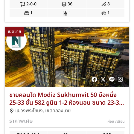
2-0-0
36
8
1
1
1
เปิดขาย
ขายคอนโด Modiz Sukhumvit 50 มือหนึ่ง
25-33 ชั้น 582 ยูนิต 1-2 ห้องนอน ขนาด 23-38
ตร.ม. ตำบลพระโขนง เขตวัฒนา กรุงเทพฯ ใกล้
แขวงพระโขนง
,
เขตคลองเตย
BTS สุขุมวิท AW-NKAD-0018
ราคาพิเศษ
ผ่อน
/เดือน