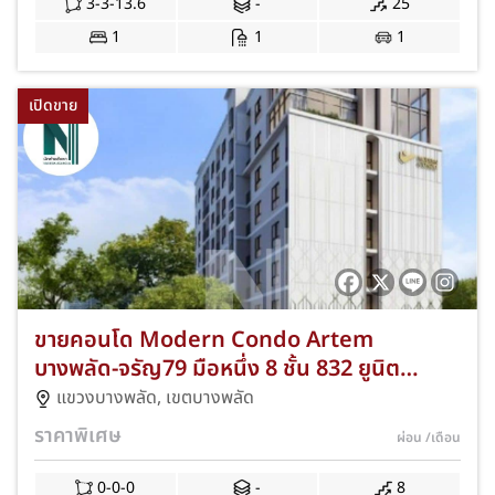
3-3-13.6
-
25
1
1
1
เปิดขาย
ขายคอนโด Modern Condo Artem
บางพลัด-จรัญ79 มือหนึ่ง 8 ชั้น 832 ยูนิต
Studio 20.5-22 ตร.ม. 1 ห้องนอน 25-28
แขวงบางพลัด
,
เขตบางพลัด
ตร.ม. ใกล้ MRT บางพลัด เขตบางพลัด
ราคาพิเศษ
ผ่อน
/เดือน
กรุงเทพฯ AE-NKAD-0003
0-0-0
-
8