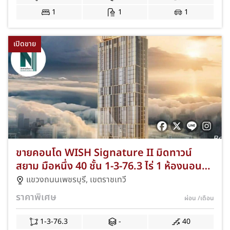
1
1
1
เปิดขาย
ขายคอนโด WISH Signature II มิดทาวน์
สยาม มือหนึ่ง 40 ชั้น 1-3-76.3 ไร่ 1 ห้องนอน
30-34.94 ตร.ม. 2 ห้องนอน 46.66-58.84
แขวงถนนเพชรบุรี
,
เขตราชเทวี
ตร.ม. พร้อม Rooftop recreation ใกล้สยาม
ราคาพิเศษ
ผ่อน
/เดือน
กรุงเทพฯ VB-NKAD-0003
1-3-76.3
-
40