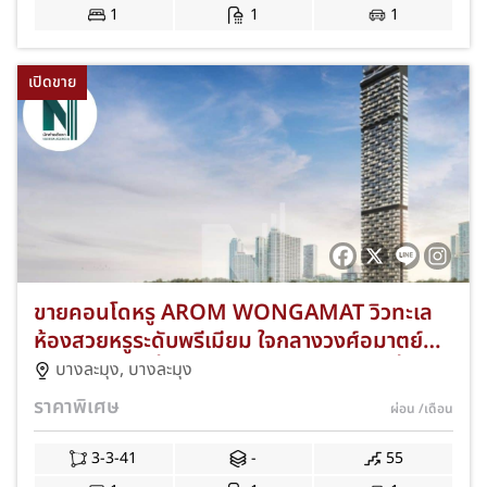
1
1
1
เปิดขาย
ขายคอนโดหรู AROM WONGAMAT วิวทะเล
ห้องสวยหรูระดับพรีเมียม ใจกลางวงศ์อมาตย์
พัทยา สูง 55 ชั้น จำนวน 319 ยูนิต พร้อมสิ่ง
บางละมุง
,
บางละมุง
อำนวยความสะดวกครบครัน รองรับไลฟ์สไตล์
ราคาพิเศษ
ผ่อน
/เดือน
เหนือระดับ NKA-VP51-0012
3-3-41
-
55