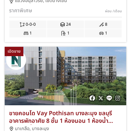
เริ่มต้นที่ 999,000 บาท NKA-VP51-086
แขวงอนุสาวรีย์
,
เขตบางเขน
ราคาพิเศษ
ผ่อน
/เดือน
0-0-0
24
8
1
1
1
เปิดขาย
ขายคอนโด Vay Pothisan บางละมุง ชลบุรี
อาคารพักอาศัย 8 ชั้น 1 ห้องนอน 1 ห้องน้ำ
พร้อมเครื่องใช้ไฟฟ้าและเฟอร์นิเจอร์ครบ NKA-
นาเกลือ
,
บางละมุง