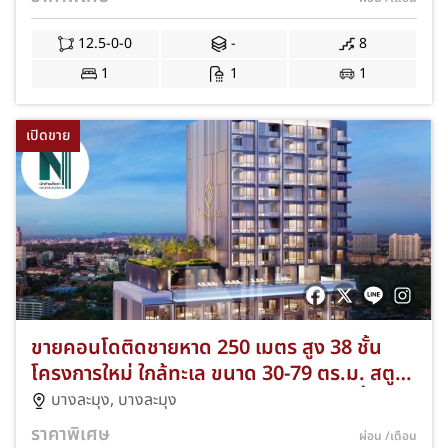
12.5-0-0
-
8
1
1
1
เปิดขาย
ขายคอนโดติดชายหาด 250 เมตร สูง 38 ชั้น
โครงการใหม่ ใกล้ทะเล ขนาด 30-79 ตร.ม. สตูดิ
โอ 1-2 ห้องนอน 327 ยูนิต พร้อมสระว่ายน้ำ
บางละมุง
,
บางละมุง
ฟิตเนส และสวนดาดฟ้า พัทยา ชลบุรี NKA-
ราคาพิเศษ
ผ่อน
/เดือน