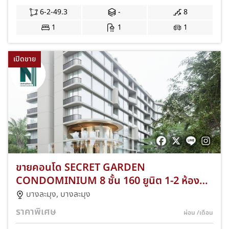
6-2-49.3
-
8
1
1
1
เปิดขาย
ขายคอนโด SECRET GARDEN
CONDOMINIUM 8 ชั้น 160 ยูนิต 1-2 ห้อง
นอน ขนาด 36-84 ตร.ม. ใกล้ทำเลศูนย์กลาง
บางละมุง
,
บางละมุง
เมืองพัทยา ชลบุรี NKA-VP51-0010
ราคาพิเศษ
ผ่อน
/เดือน