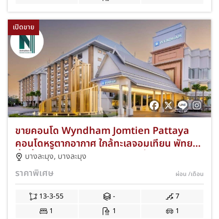
เปิดขาย
ขายคอนโด Wyndham Jomtien Pattaya
คอนโดหรูตากอากาศ ใกล้ทะเลจอมเทียน พัทยา
พื้นที่กว่า 13-3-55 ไร่ 4 อาคาร 7 ชั้น รวม 630
บางละมุง
,
บางละมุง
ยูนิต ห้องสวยมีให้เลือกทั้งสตูดิโอ 1 ห้องนอน
ราคาพิเศษ
ผ่อน
/เดือน
และ 2 ห้องนอน พร้อมสิ่งอำนวยความสะดวก
ครบระดับรีสอร์ตห้าดาว C-NKAD-0008
13-3-55
-
7
1
1
1