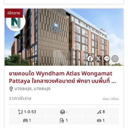
เปิดขาย
ขายคอนโด Wyndham Atlas Wongamat
Pattaya ใจกลางวงศ์อมาตย์ พัทยา บนพื้นที่ 1-
0-53 ไร่ อาคาร 8 ชั้น 192 ยูนิต ห้องสวยพร้อม
บางละมุง
,
บางละมุง
วิวรอบโครงการ มีทั้ง Junior Suite 1 ห้องนอน
ราคาพิเศษ
ผ่อน
/เดือน
และ Typical Deluxe พร้อมสิ่งอำนวยความ
สะดวกครบ C-NKAD-0009
1-0-53
-
8
1
1
1