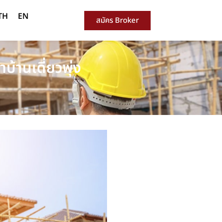
TH
EN
สมัคร Broker
บ้านเดี่ยวพุ่ง