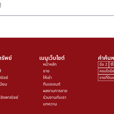
รัพย์
เมนูเว็บไซต์
คำค้นห
หน้าหลัก
มือ 2
รี
์
ขาย
คอนโดมีเ
ณิชย์
ให้เช่า
ขายที่ดิ
นียม
ทีมเอเจนต์
ผลงานการขาย
เชิงพาณิชย์
ร่วมงานกับเรา
บทความ