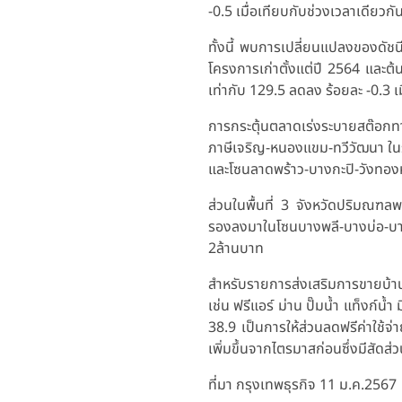
-0.5 เมื่อเทียบกับช่วงเวลาเดียว
ทั้งนี้ พบการเปลี่ยนแปลงของดัช
โครงการเก่าตั้งแต่ปี 2564 และต้
เท่ากับ 129.5 ลดลง ร้อยละ -0.3 เ
การกระตุ้นตลาดเร่งระบายสต๊อกทา
ภาษีเจริญ-หนองแขม-ทวีวัฒนา ใน
และโซนลาดพร้าว-บางกะปิ-วังทองห
ส่วนในพื้นที่ 3 จังหวัดปริมณฑ
รองลงมาในโซนบางพลี-บางบ่อ-บา
2ล้านบาท
สำหรับรายการส่งเสริมการขายบ้าน
เช่น ฟรีแอร์ ม่าน ปั๊มน้ำ แท็งก์
38.9 เป็นการให้ส่วนลดฟรีค่าใช้จ
เพิ่มขึ้นจากไตรมาสก่อนซึ่งมีสัดส่
ที่มา กรุงเทพธุรกิจ 11 ม.ค.2567