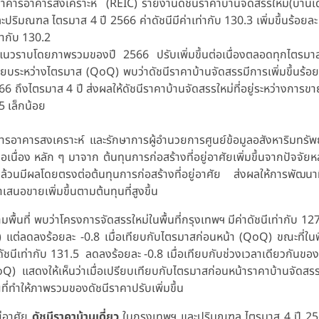
นาคารอาคารสงเคราะห์ (REIC) รายงานดัชนีราคาบ้านจัดสรรใหม่(บ้านเดี่ย
มณฑล ไตรมาส 4 ปี 2566 ค่าดัชนีมีค่าเท่ากับ 130.3 เพิ่มขึ้นร้อยละ 0
ท่ากับ 130.2
าศัยแนวราบโดยภาพรวมของปี 2566 ปรับเพิ่มขึ้นต่อเนื่องตลอดทุกไตร
ียบระหว่างไตรมาส (QoQ) พบว่าดัชนีราคาบ้านจัดสรรมีการเพิ่มขึ้นร้อ
66 ถึงไตรมาส 4 ปี ส่งผลให้ดัชนีราคาบ้านจัดสรรใหม่ที่อยู่ระหว่างการ
5 เล็กน้อย
อาคารสงเคราะห์ และรักษาการผู้อำนวยการศูนย์ข้อมูลอสังหาริมทรัพย์ 
่อเนื่อง หลัก ๆ มาจาก ต้นทุนการก่อสร้างที่อยู่อาศัยเพิ่มขึ้นจากปัจจัยห
นล้วนมีผลโดยตรงต่อต้นทุนการก่อสร้างที่อยู่อาศัย ส่งผลให้การพัฒนาที่อ
นอขายเพิ่มขึ้นตามต้นทุนที่สูงขึ้น
ื้นที่ พบว่าโครงการจัดสรรใหม่ในพื้นที่กรุงเทพฯ มีค่าดัชนีเท่ากับ 127.7
) แต่ลดลงร้อยละ -0.8 เมื่อเทียบกับไตรมาสก่อนหน้า (QoQ) ขณะที่ในพื
ัชนีเท่ากับ 131.5 ลดลงร้อยละ -0.8 เมื่อเทียบกับช่วงเวลาเดียวกันของปี
Q) แสดงให้เห็นว่าเมื่อเปรียบเทียบกับไตรมาสก่อนหน้าราคาบ้านจัดสรรใหม
ี่ทำให้ภาพรวมของดัชนีราคาปรับเพิ่มขึ้น
ู่อาศัย
ดัชนีราคาบ้านเดี่ยว
ในกรุงเทพฯ และปริมณฑล ไตรมาส 4 ปี 2566 ม