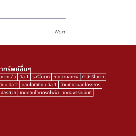
Next
าทรัพย์อื่นๆ
โนเวทแล้ว
มือ 1
รอรีโนเวท
ขายตามสภาพ
กำลังรีโนเวท
นียม มือ 2
คอนโดมีเนียม มือ 1
บ้านเดี่ยวนอกโครงการ
นแปลงสวย
ขายคอนโดติดรถไฟฟ้า
ขายอพาร์ทเม้นท์