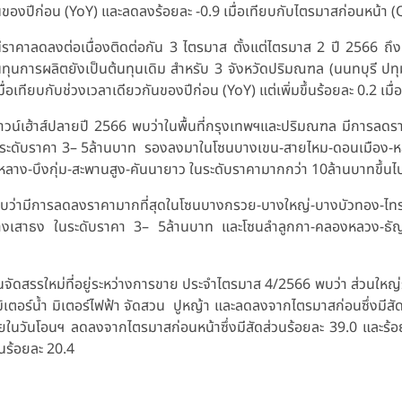
กันของปีก่อน (YoY) และลดลงร้อยละ -0.9 เมื่อเทียบกับไตรมาสก่อนหน้า 
นีราคาลดลงต่อเนื่องติดต่อกัน 3 ไตรมาส ตั้งแต่ไตรมาส 2 ปี 2566 ถึ
นทุนการผลิตยังเป็นต้นทุนเดิม สำหรับ 3 จังหวัดปริมณฑล (นนทบุรี ปทุ
มื่อเทียบกับช่วงเวลาเดียวกันของปีก่อน (YoY) แต่เพิ่มขึ้นร้อยละ 0.2 เ
วน์เฮ้าส์ปลายปี 2566 พบว่าในพื้นที่กรุงเทพฯและปริมณฑล มีการลดรา
ระดับราคา 3– 5ล้านบาท รองลงมาในโซนบางเขน-สายไหม-ดอนเมือง-หลัก
ลาง-บึงกุ่ม-สะพานสูง-คันนายาว ในระดับราคามากกว่า 10ล้านบาทขึ้นไ
ลพบว่ามีการลดลงราคามากที่สุดในโซนบางกรวย-บางใหญ่-บางบัวทอง-ไ
งเสาธง ในระดับราคา 3– 5ล้านบาท และโซนลำลูกกา-คลองหลวง-ธัญบ
จัดสรรใหม่ที่อยู่ระหว่างการขาย ประจำไตรมาส 4/2566 พบว่า ส่วนใหญ่
น้ำ มิเตอร์น้ำ มิเตอร์ไฟฟ้า จัดสวน ปูหญ้า และลดลงจากไตรมาสก่อนซึ่งม
่ายในวันโอนฯ ลดลงจากไตรมาสก่อนหน้าซึ่งมีสัดส่วนร้อยละ 39.0 และร้
วนร้อยละ 20.4