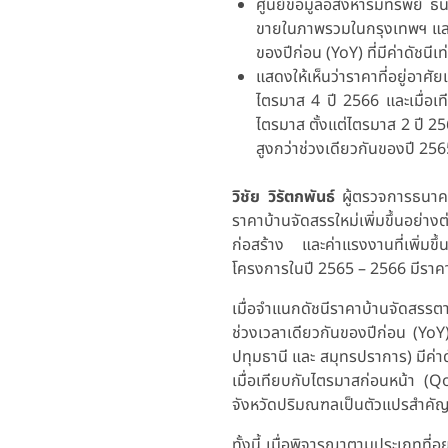
ศูนย์ข้อมูลอสังหาริมทรัพย์ ธ
ขายในภาพรวมในกรุงเทพฯ และปริ
ของปีก่อน (YoY) ที่มีค่าดัชนีเ
แสดงให้เห็นว่าราคาที่อยู่อ
ไตรมาส 4 ปี 2566 และเมื่อเท
ไตรมาส ตั้งแต่ไตรมาส 2 ปี 25
สูงกว่าช่วงเดียวกันของปี 256
วิชัย วิรัตกพันธ์
ผู้ตรวจการธนาคาร
ราคาบ้านจัดสรรใหม่เพิ่มขึ้นอย่างต
ก่อสร้าง และค่าแรงงานที่เพิ่มขึ้
โครงการในปี 2565 – 2566 มีราคาเส
เมื่อจำแนกดัชนีราคาบ้านจัดสรรตามพ
ช่วงเวลาเดียวกันของปีก่อน (YoY
ปทุมธานี และ สมุทรปราการ) มีค่าด
เมื่อเทียบกับไตรมาสก่อนหน้า (Qo
จังหวัดปริมณฑลเป็นตัวแปรสำคัญท
ทั้งนี้ เมื่อพิจารณาตามประเภทที่อย