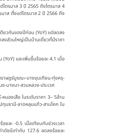
้งแต่ไตรมาส 3 ปี 2565 ถึงไตรมาส 4
ตรมาส ตั้งแต่ไตรมาส 2 ปี 2566 ถึง
วลาเดียวกันของปีก่อน (YoY) แต่ลดลง
ลงส่วนใหญ่เป็นบ้านเดี่ยวที่มีราคา
 (YoY) และเพิ่มขึ้นร้อยละ 4.1 เมื่อ
นราษฎร์บูรณะ-บางขุนเทียน-ทุ่งครุ-
ขนง-บางนา-สวนหลวง-ประเวศ
ุรี-หนองเสือ ในระดับราคา 3– 5ล้าน
ทุมธานี-ลาดหลุมแก้ว-สามโคก ใน
อยละ -0.5 เมื่อเทียบกับช่วงเวลา
่าดัชนีเท่ากับ 127.6 ลดลงร้อยละ