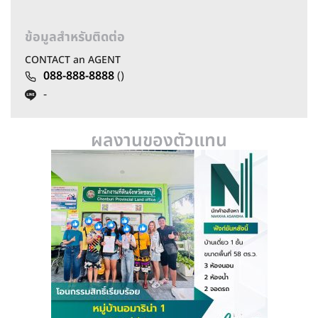
ข้อมูลสำหรับติดต่อ
CONTACT an AGENT
088-888-8888
()
-
ผลงานของตัวแทน