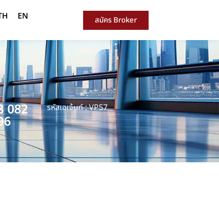
TH
EN
สมัคร Broker
3 082
รหัสเอเจ้นท์ : VP57
96