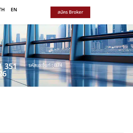
TH
EN
สมัคร Broker
1 351
รหัสเอเจ้นท์ : ฺB74
26