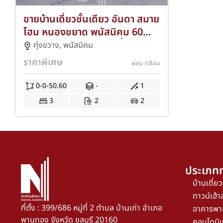
ขายบ้านเดี่ยวชั้นเดียว อันดา สมาย
โฮม หนองขยาด พนัสนิคม 60
ตรว. 3 ห้องนอน 2 ห้องน้ำ ฟรีของ
ทุ่งขวาง,
พนัสนิคม
แถมเพียบ | บ้านใหม่ชลบุรี ใกล้
ราคาพิเศษ
ผ่อน
/เดือน
เมือง ราคาคุ้ม NKA-74/0002
0-0-50.60
-
1
3
2
2
ประเภทท
บ้านเดี่ยว
ทาวน์เฮ้าส
ที่ตั้ง : 399/686 หมู่ที่ 2 ตำบล บ้านเก่า อำเภอ
อาคารพา
พานทอง จังหวัด ชลบุรี 20160
คอนโดมิเ