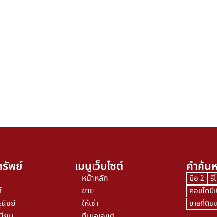
รัพย์
เมนูเว็บไซต์
คำค้นห
หน้าหลัก
มือ 2
รี
์
ขาย
คอนโดมีเ
ณิชย์
ให้เช่า
ขายที่ดิ
นียม
ทีมเอเจนต์