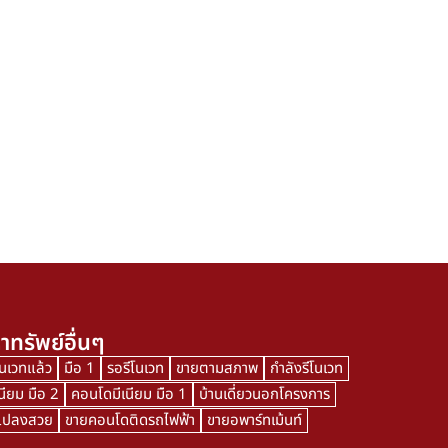
าทรัพย์อื่นๆ
โนเวทแล้ว
มือ 1
รอรีโนเวท
ขายตามสภาพ
กำลังรีโนเวท
นียม มือ 2
คอนโดมีเนียม มือ 1
บ้านเดี่ยวนอกโครงการ
นแปลงสวย
ขายคอนโดติดรถไฟฟ้า
ขายอพาร์ทเม้นท์