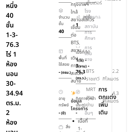
เซ็นเตอร์
กรุงเทพฯ
หนึ่ง
Working
โรง
ใกล้
Space
40
พยาบาล
อยู่ชั้น
จำนวน
สยามสแควร์
Golf
ชั้น
ชั้น
1
สถาบัน
เชื่อม
Simulator
40
การ
1-3-
ต่อ
ศึกษา
Fitness
BTS
76.3
&
การ
สยาม
Boxing
เนื้อที่(ไร่)
ไร่ 1
เดิน
เดิน
Stage
พื้นที่
ทาง
1
-
(ไร่)
ห้อง
ใช้สอย
ทาง
3
-
(งาน)
ลิฟท์
BTS
2.2
76.3
-
นอน
(ตรม.)
สะดวก
โดยสาร
(ตร.ว.)
ราชเทวี
กิโลเมตร
สบาย
2 ตัว
30-
การ
MRT
34.94
4.3
ตกแต่ง
สาม
อายุ
ทิศทาง(หน้า
ข้อมูล
กิโลเมตร
ตร.ม.
เพิ่ม
ย่าน
ทรัพย์
ประตู)
โครงการ
2
เติม
-
-
อื่นๆ
(ปี)
เนื้อที่
ห้อง
สิ่ง
1-