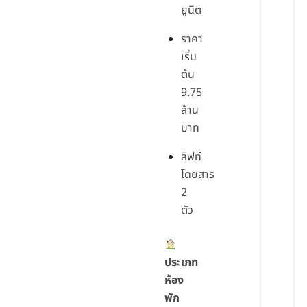
ยูนิต
ราคา
เริ่ม
ต้น
9.75
ล้าน
บาท
ลิฟท์
โดยสาร
2
ตัว
ประเภท
ห้อง
พัก