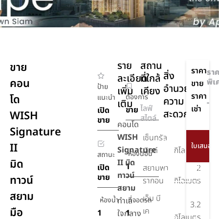
ราย
สถาน
ขาย
ราคา
รา
สิ่ง
ละเอียด
ที่ใกล้
คอน
พิเ
ขาย
ป้าย
อำนวย
เพิ่ม
เคียง
ราคา
โด
ต้องการ
แนะนำ
ความ
เติม
-
ไลฟ์
เช่า
ขาย
เปิด
สะดวก
WISH
สไตล์
ขาย
คอนโด
Signature
สระ
WISH
เซ็นทรัล
1.6
II
ว่าย
Signature
เวิลด์
กิโลเมตร
ห้องนอน
สถานะ
น้ำ
มิด
II มิด
1
เปิด
สยามพา
2
ยิม,ฟิตเนส
ทาวน์
ขาย
ทาวน์
รากอน
กิโลเมตร
สยาม
ชั้น
สยาม
เอ็ม บี
ห้องน้ำ
ทำเล
ที่จอดรถ
ดาดฟ้า
3.2
มือ
เค
1
1
ใจกลาง
CO-
กิโลเมตร