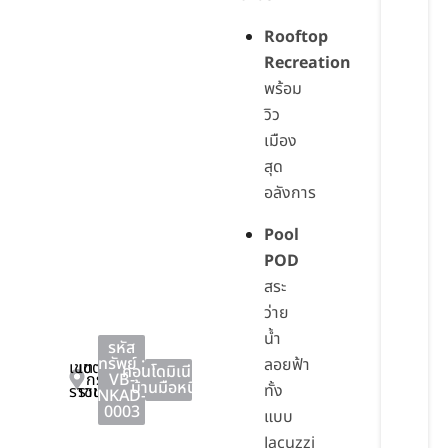
Rooftop
Recreation
พร้อม
วิว
เมือง
สุด
อลังการ
Pool
POD
สระ
ว่าย
น้ำ
รหัส
ทรัพย์ :
ลอยฟ้า
เขต
เขต
คอนโดมิเนียม
,
กรุงเทพมหานคร
VB-
บ้านมือหนึ่ง
ทั้ง
ราชเทวี
ราชเทวี
NKAD-
0003
แบบ
Jacuzzi