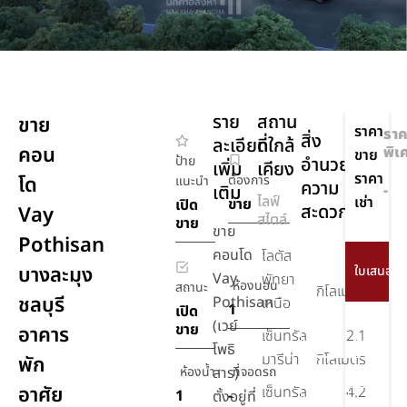
ราย
สถาน
ขาย
ราคา
ราค
สิ่ง
ละเอียด
ที่ใกล้
คอน
พิเ
ขาย
ป้าย
อำนวย
เพิ่ม
เคียง
ราคา
โด
ต้องการ
แนะนำ
ความ
เติม
-
ไลฟ์
เช่า
ขาย
เปิด
สะดวก
Vay
สไตล์
ขาย
ขาย
Pothisan
อินเตอร์เน็ต
คอนโด
โลตัส
1.6
บางละมุง
Vay
พัทยา
รักษา
ห้องนอน
สถานะ
กิโลเมตร
ชลบุรี
Pothisan
ความ
เหนือ
1
เปิด
ปลอดภัย
(เวย์
ขาย
อาคาร
เซ็นทรัล
2.1
24 ชม.
โพธิ
มารีน่า
กิโลเมตร
พัก
ห้องน้ำ
สาร)
ที่จอดรถ
ยิม,ฟิตเนส
อาศัย
เซ็นทรัล
4.2
1
-
ตั้งอยู่ที่
พื้นที่