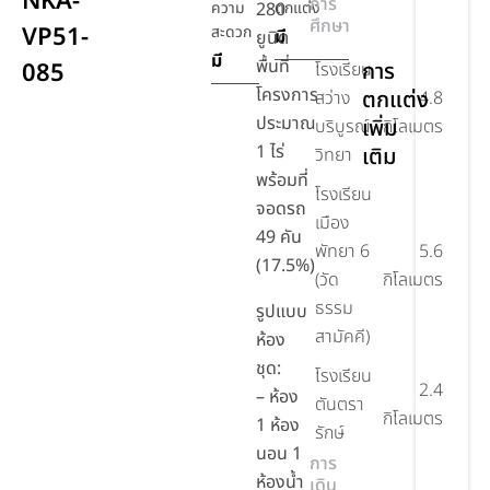
NKA-
การ
ความ
280
ตกแต่ง
ที่จอด
ศึกษา
VP51-
สะดวก
มี
ยูนิต
รถ
มี
พื้นที่
085
การ
โรงเรียน
โครงการ
ตกแต่ง
สว่าง
4.8
ประมาณ
เพิ่ม
บริบูรณ์
กิโลเมตร
1 ไร่
เติม
วิทยา
พร้อมที่
โรงเรียน
จอดรถ
เมือง
49 คัน
พัทยา 6
5.6
(17.5%)
(วัด
กิโลเมตร
ธรรม
รูปแบบ
สามัคคี)
ห้อง
ชุด:
โรงเรียน
2.4
– ห้อง
ตันตรา
กิโลเมตร
1 ห้อง
รักษ์
นอน 1
การ
ห้องน้ำ
เดิน