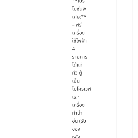
**โปร
โมชั่นพิ
เศษ:**
– ฟรี
เครื่อง
ใช้ไฟฟ้า
4
รายการ
ได้แก่
ทีวี ตู้
เย็น
ไมโครเวฟ
และ
เครื่อง
ทำน้ำ
อุ่น (รับ
ของ
หลัง