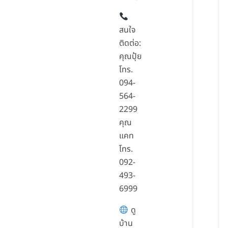
สนใจ
ติดต่อ:
คุณปุ้ย
โทร.
094-
564-
2299
คุณ
แคท
โทร.
092-
493-
6999
ดู
บ้าน