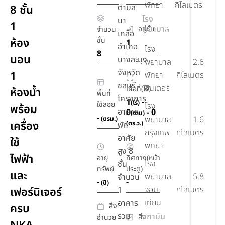
พัทยา
กิโลเมตร
ตำบล
8 ชั้น
โถง
โรง
นา
ต้อนรับ
1
พยาบาล
อยู่ชั้น
จำนวน
เกลือ
พื้นที่
ห้อง
ชั้น
1
อำเภอ
ทำงาน
โรง
8
นอน
บางละมุง
ส่วน
พยาบาล
2.6
กลาง
จังหวัด
1
พัทยา
กิโลเมตร
ชลบุรี
ห้อง
อินเตอร์
เนื้อที่(ไร่)
ห้องน้ำ
พื้นที่
โครงการ
ออก
1
-
(ไร่)
ใช้สอย
โรง
พร้อม
กำลัง
อาคาร
0
- 0
(งาน)
-
พยาบาล
1.6
(ตรม.)
กาย
เครื่อง
(ตร.ว.)
พัก
พร้อม
กรุงเทพ
กิโลเมตร
อาศัย
ใช้
อุปกรณ์
พัทยา
สูง 8
ไฟฟ้า
อายุ
ทิศทาง(หน้า
สวนที่
โรง
ชั้น
ทรัพย์
ประตู)
ชั้น 1
และ
พยาบาล
5.8
จำนวน
-
-
พร้อม
(ปี)
จอม
กิโลเมตร
เฟอร์นิเจอร์
1
พื้นที่
เทียน
อาคาร
พัก
สิ่ง
ครบ
ผ่อน
รวม
สถาบัน
สิ่ง
อำนวย