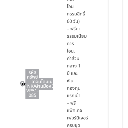
โอน
กรรมสิทธิ์
60 วัน)
– ฟรีค่า
ธรรมเนียม
การ
โอน,
ค่าส่วน
กลาง 1
รหัส
ปี และ
ทรัพย์
เงิน
:
คอนโดมิเนียม
,
บางละมุง
บางละมุง
ชลบุรี
NKA-
บ้านมือหนึ่ง
กองทุน
VP51-
085
แรกเข้า
– ฟรี
แพ็คเกจ
เฟอร์นิเจอร์
ครบชุด