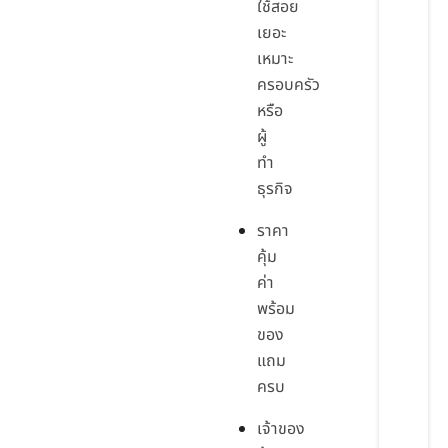
ใช้สอย
เยอะ
เหมาะ
ครอบครัว
หรือ
ผู้
ทำ
ธุรกิจ
ราคา
คุ้ม
ค่า
พร้อม
ของ
แถม
ครบ
เจ้าของ