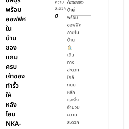
ชลบุรี
ความ
ต้องการ
ตกแต่ง
พร้อม
สะดวก
มี
บ้าน
มี
พร้อม
ออฟฟิศ
ออฟฟิศ
ใน
ภายใน
บ้าน
บ้าน
ของ
เดิน
แถม
ทาง
ครบ
สะดวก
เจ้าของ
ใกล้
ทำรั้ว
ถนน
หลัก
ให้
และสิ่ง
หลัง
อำนวย
โอน
ความ
สะดวก
NKA-