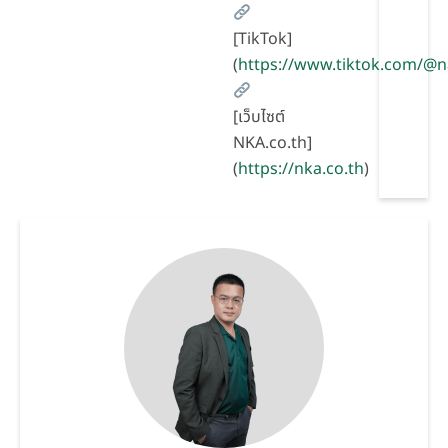
[TikTok]
(
https://www.tiktok.com/@
[เว็บไซต์
NKA.co.th]
(
https://nka.co.th
)