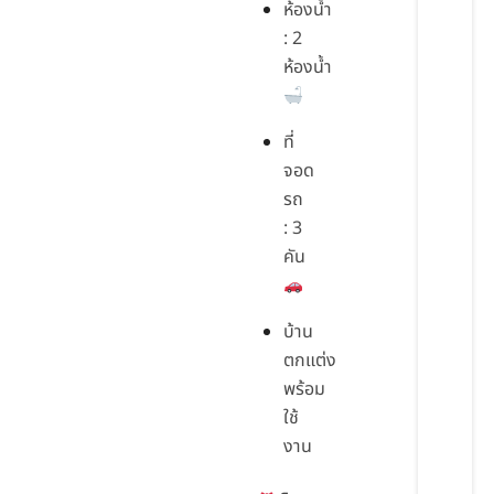
ห้องน้ำ
: 2
ห้องน้ำ
ที่
จอด
รถ
: 3
คัน
บ้าน
ตกแต่ง
พร้อม
ใช้
งาน