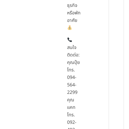
ธุรกิจ
หรือพัก
อาศัย
สนใจ
ติดต่อ:
คุณปุ้ย
โทร.
094-
564-
2299
คุณ
แคท
โทร.
092-