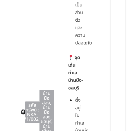
เป็น
ส่วน
ตัว
และ
ความ
ปลอดภัย
จุด
เด่น
ทำเล
บ้านบึง-
ชลบุรี
บ้าน
มือ
ตั้ง
สอง
,
รหัส
บ้าน
อยู่
ทรัพย์ :
บ้านบึง
บ้านบึง
ชลบุรี
มือ
NKA-
ใน
สอง
71/0021
ชลบุรี
,
ทำเล
บ้าน
บ้านบึง