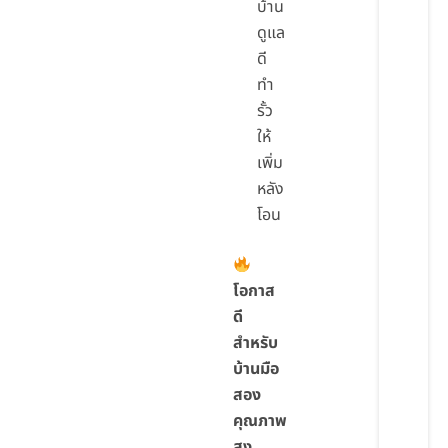
บ้าน
ดูแล
ดี
ทำ
รั้ว
ให้
เพิ่ม
หลัง
โอน
โอกาส
ดี
สำหรับ
บ้านมือ
สอง
คุณภาพ
สูง