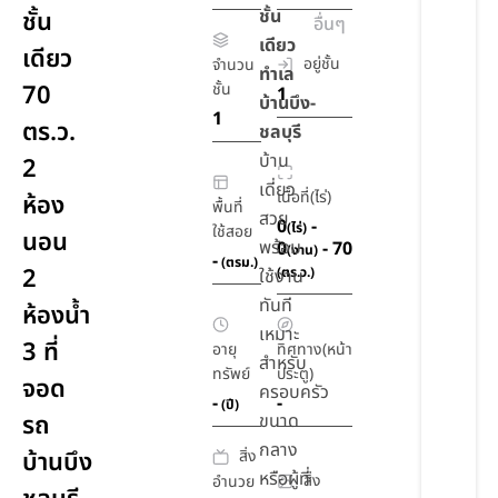
ชั้น
ชั้น
อื่นๆ
เดียว
เดียว
อยู่ชั้น
จำนวน
ทำเล
70
ชั้น
1
บ้านบึง-
1
ตร.ว.
ชลบุรี
บ้าน
2
เดี่ยว
เนื้อที่(ไร่)
ห้อง
พื้นที่
สวย
0
-
(ไร่)
ใช้สอย
นอน
พร้อม
0
- 70
(งาน)
-
(ตรม.)
2
(ตร.ว.)
ใช้งาน
ทันที
ห้องน้ำ
เหมาะ
3 ที่
อายุ
ทิศทาง(หน้า
สำหรับ
ทรัพย์
ประตู)
จอด
ครอบครัว
-
-
(ปี)
รถ
ขนาด
กลาง
สิ่ง
บ้านบึง
หรือผู้ที่
สิ่ง
อำนวย