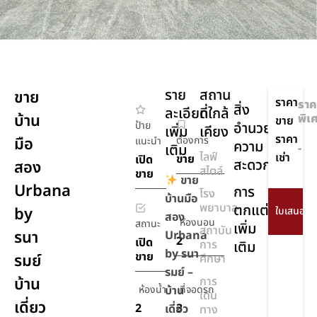
ราย
สถาน
ขาย
ราคา
ราค
สิ่ง
ละเอียด
ที่ใกล้
บ้าน
พิเ
ขาย
ป้าย
อำนวย
เพิ่ม
เคียง
ราคา
มือ
ต้องการ
แนะนำ
ความ
เติม
-
ไลฟ์
เช่า
ขาย
เปิด
สะดวก
สอง
สไตล์
ขาย
ขาย
Urbana
การ
โรง
บ้านมือ
พยาบาล
ตกแต่ง
by
สอง
ห้องนอน
สถานะ
เพิ่ม
สถาบัน
รนา
Urbana
2
เปิด
การ
เติม
by รนา
ขาย
รมย์
ศึกษา
รมย์ –
บ้าน
การ
ห้องน้ำ
บ้าน
ที่จอดรถ
เดิน
เดี่ยว
2
3
เดี่ยว
ทาง