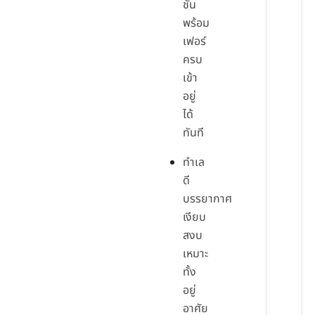
ชั้น
พร้อม
เฟอร์
ครบ
เข้า
อยู่
ได้
ทันที
ทำเล
ดี
บรรยากาศ
เงียบ
สงบ
เหมาะ
ทั้ง
อยู่
อาศัย