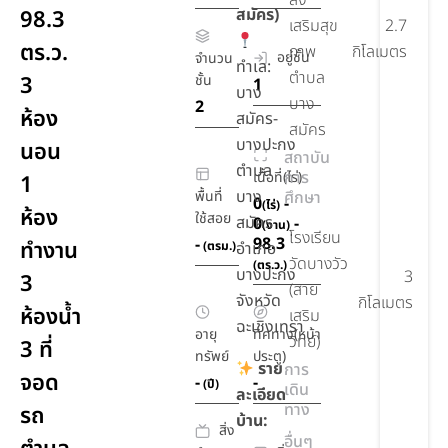
ส่ง
สมัคร)
98.3
เสริมสุข
2.7
ตร.ว.
ภาพ
กิโลเมตร
อยู่ชั้น
จำนวน
ทำเล:
ตำบล
3
ชั้น
1
บาง
บาง
2
ห้อง
สมัคร-
สมัคร
บางปะกง
นอน
สถาบัน
ตำบล
การ
เนื้อที่(ไร่)
1
บาง
พื้นที่
ศึกษา
0
-
(ไร่)
ห้อง
ใช้สอย
สมัคร
0
-
(งาน)
โรงเรียน
98.3
-
ทำงาน
(ตรม.)
อำเภอ
วัดบางวัว
(ตร.ว.)
บางปะกง
3
3
(สาย
จังหวัด
กิโลเมตร
ห้องน้ำ
เสริม
ฉะเชิงเทรา
อายุ
ทิศทาง(หน้า
วิทย์)
3 ที่
ทรัพย์
ประตู)
ราย
การ
จอด
-
-
(ปี)
เดิน
ละเอียด
ทาง
รถ
บ้าน:
สิ่ง
อื่นๆ