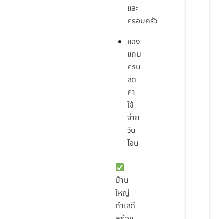
และ
ครอบครัว
ของ
แถม
ครบ
ลด
ค่า
ใช้
จ่าย
วัน
โอน
บ้าน
ใหญ่
ทำเลดี
พร้อม