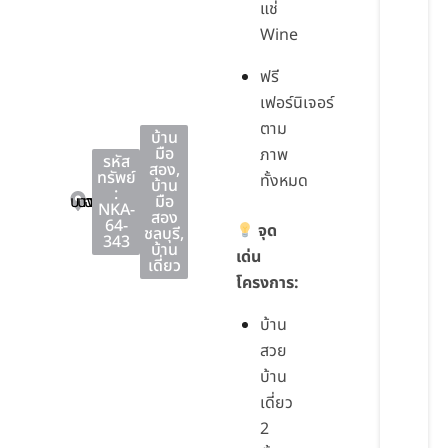
แช่
Wine
ฟรี
เฟอร์นิเจอร์
ตาม
บ้าน
มือ
ภาพ
รหัส
สอง
,
ทรัพย์
ทั้งหมด
บ้าน
:
บางปะกง
บางปะกง
ฉะเชิงเทรา
มือ
NKA-
สอง
64-
จุด
ชลบุรี
,
343
บ้าน
เด่น
เดี่ยว
โครงการ:
บ้าน
สวย
บ้าน
เดี่ยว
2