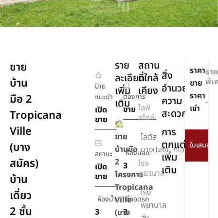
ราย
สถาน
ขาย
ราคา
ราค
สิ่ง
ละเอียด
ที่ใกล้
บ้าน
พิเ
ขาย
ป้าย
อำนวย
เพิ่ม
เคียง
ราคา
มือ 2
ต้องการ
แนะนำ
ความ
เติม
-
ไลฟ์
เช่า
ขาย
เปิด
สะดวก
Tropicana
สไตล์
ขาย
Ville
การ
ขาย
โลตัส
6
ตกแต่ง
(บาง
บ้านมือ
บางปะกง
กิโลเมตร
ห้องนอน
สถานะ
เพิ่ม
สมัคร)
2
โรง
3
เปิด
เติม
พยาบาล
โครงการ
ขาย
บ้าน
Tropicana
โรง
เดี่ยว
ห้องน้ำ
Ville
ที่จอดรถ
พยาบาล
2 ชั้น
3
3
(บาง