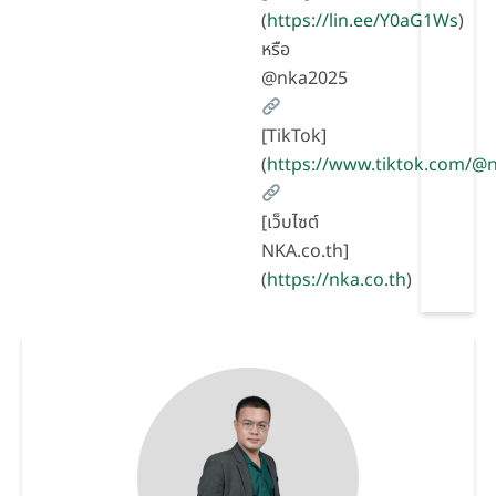
(
https://lin.ee/Y0aG1Ws
)
หรือ
@nka2025
[TikTok]
(
https://www.tiktok.com/
[เว็บไซต์
NKA.co.th]
(
https://nka.co.th
)