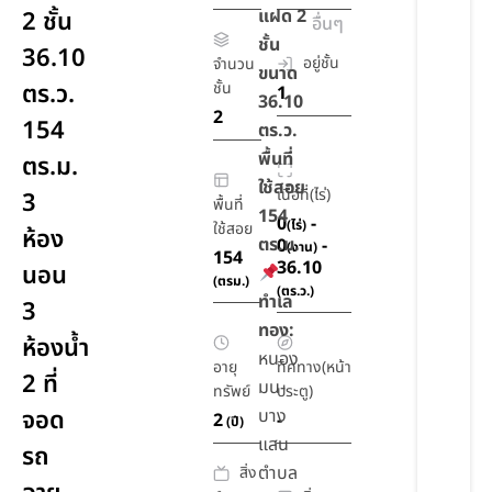
แฝด 2
2 ชั้น
อื่นๆ
ชั้น
36.10
อยู่ชั้น
จำนวน
ขนาด
ตร.ว.
ชั้น
1
36.10
2
154
ตร.ว.
พื้นที่
ตร.ม.
ใช้สอย
เนื้อที่(ไร่)
3
พื้นที่
154
0
-
(ไร่)
ใช้สอย
ห้อง
ตร.ม.
0
-
(งาน)
154
36.10
นอน
(ตรม.)
(ตร.ว.)
ทำเล
3
ทอง:
ห้องน้ำ
หนอง
อายุ
ทิศทาง(หน้า
2 ที่
มน-
ทรัพย์
ประตู)
จอด
บาง
2
-
(ปี)
แสน
รถ
ตำบล
สิ่ง