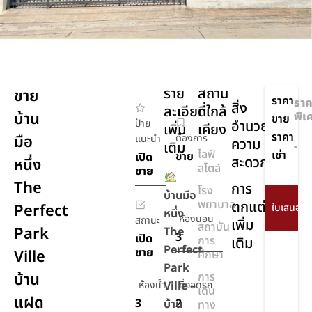
ราย
สถาน
ขาย
ราคา
ราค
สิ่ง
ละเอียด
ที่ใกล้
บ้าน
พิเ
ขาย
ป้าย
อำนวย
เพิ่ม
เคียง
ราคา
มือ
ต้องการ
แนะนำ
ความ
เติม
-
ไลฟ์
เช่า
ขาย
เปิด
สะดวก
หนึ่ง
สไตล์
ขาย
The
การ
โรง
บ้านมือ
พยาบาล
ตกแต่ง
Perfect
หนึ่ง
ห้องนอน
สถานะ
เพิ่ม
สถาบัน
Park
The
3
เปิด
การ
เติม
Perfect
ขาย
Ville
ศึกษา
Park
บ้าน
การ
ห้องน้ำ
Ville –
ที่จอดรถ
เดิน
แฝด
3
2
บ้าน
ทาง