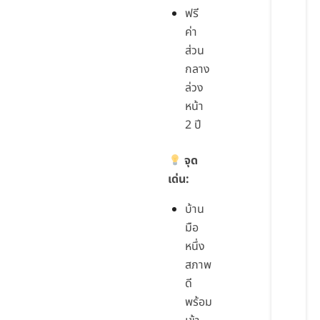
ฟรี
ค่า
ส่วน
กลาง
ล่วง
หน้า
2 ปี
จุด
เด่น:
บ้าน
มือ
หนึ่ง
สภาพ
ดี
พร้อม