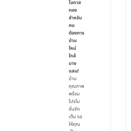
โอกาส
ทอง
สำหรับ
คน
ต้องการ
บ้าน
ใหม่
ใกล้
บาง
แสน!
บ้าน
คุณภาพ
พร้อม
โปรโม
ชั่นจัด
เต็ม รอ
ให้คุณ