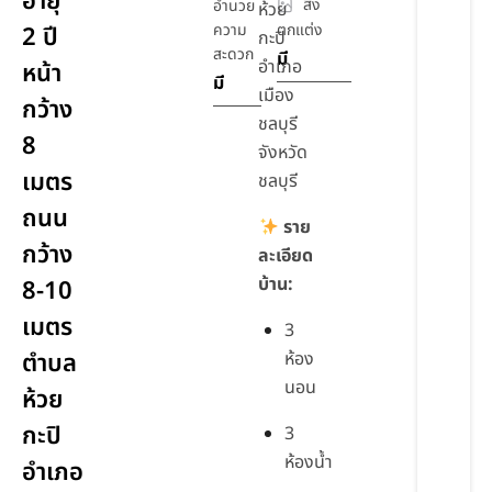
อายุ
สิ่ง
อำนวย
ห้วย
ความ
ตกแต่ง
2 ปี
กะปิ
สะดวก
มี
อำเภอ
หน้า
มี
เมือง
กว้าง
ชลบุรี
8
จังหวัด
เมตร
ชลบุรี
ถนน
ราย
กว้าง
ละเอียด
บ้าน:
8-10
เมตร
3
ตำบล
ห้อง
นอน
ห้วย
กะปิ
3
ห้องน้ำ
อำเภอ