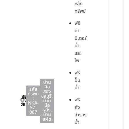
หลัก
ทรัพย์
ฟรี
ค่า
มิเตอร์
น้ำ
และ
ไฟ
ฟรี
ปั๊ม
บ้าน
มือ
น้ำ
รหัส
สอง
ทรัพย์
ชลบุรี
,
เมือง
เมือง
:
ฟรี
ชลบุรี
บ้าน
NKA-
ชลบุรี
ชลบุรี
มือ
ถัง
57-
หนึ่ง
,
087
บ้าน
สำรอง
แฝด
น้ำ