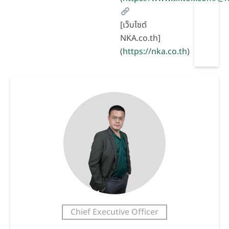
[เว็บไซต์
NKA.co.th]
(
https://nka.co.th
)
Chief Executive Officer