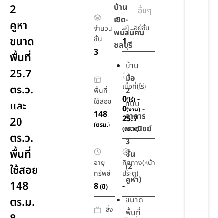
บ้าน
2
อื่นๆ
เซิด-
คูหา
อยู่ชั้น
จำนวน
พนัสนิคม
ขนาด
ชั้น
1
ชลบุรี
3
พื้นที่
บ้าน
25.7
มือ
เนื้อที่(ไร่)
ตร.ว.
2
พื้นที่
0
-
(ไร่)
ใช้สอย
แบบ
และ
0
-
(งาน)
148
อาคาร
25.7
20
(ตรม.)
พาณิชย์
(ตร.ว.)
ตร.ว.
3
พื้นที่
ชั้น
อายุ
ทิศทาง(หน้า
(2
ใช้สอย
ทรัพย์
ประตู)
คูหา)
148
8
-
(ปี)
ขนาด
ตร.ม.
สิ่ง
พื้นที่