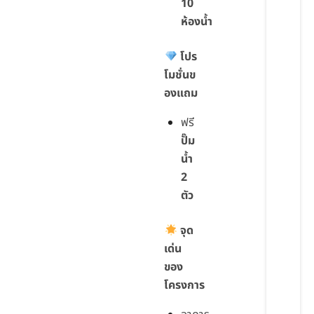
10
ห้องน้ำ
โปร
โมชั่นข
องแถม
ฟรี
ปั๊ม
น้ำ
2
ตัว
จุด
เด่น
ของ
โครงการ