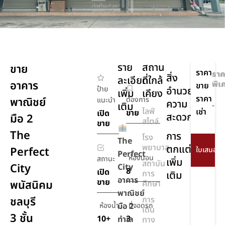
ราย
สถาน
ขาย
ราคา
ราค
สิ่ง
ละเอียด
ที่ใกล้
อาคาร
พิเ
ขาย
ป้าย
อำนวย
เพิ่ม
เคียง
ราคา
พาณิชย์
ต้องการ
แนะนำ
ความ
เติม
-
ไลฟ์
เช่า
ขาย
เปิด
สะดวก
มือ 2
สไตล์
ขาย
The
การ
โรง
The
พยาบาล
ตกแต่ง
Perfect
Perfect
ห้องนอน
สถานะ
เพิ่ม
สถาบัน
City
City
8
เปิด
การ
เติม
อาคาร
ขาย
พนัสนิคม
ศึกษา
พาณิชย์
ชลบุรี
การ
ห้องน้ำ
มือ 2
ที่จอดรถ
เดิน
3 ชั้น
10+
3
ทำเล
ทาง