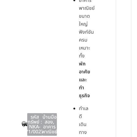
อาคาร
พาณิชย์
ขนาด
ใหญ่
ฟังก์ชัน
ครบ
เหมาะ
ทั้ง
พัก
อาศัย
และ
ทำ
ธุรกิจ
ทำเล
ดี
รหัส
บ้านมือ
ทรัพย์ :
สอง
,
พนัสนิคม
พนัสนิคม
ชลบุรี
เดิน
NKA-
อาคาร
71/0027
พาณิชย์
ทาง