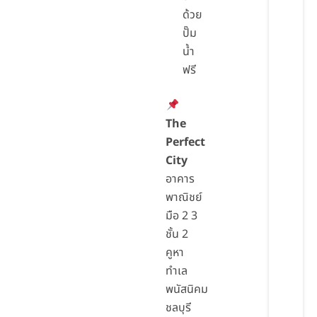
ด้วย
ปั๊ม
น้ำ
ฟรี
The
Perfect
City
อาคาร
พาณิชย์
มือ 2 3
ชั้น 2
คูหา
ทำเล
พนัสนิคม
ชลบุรี