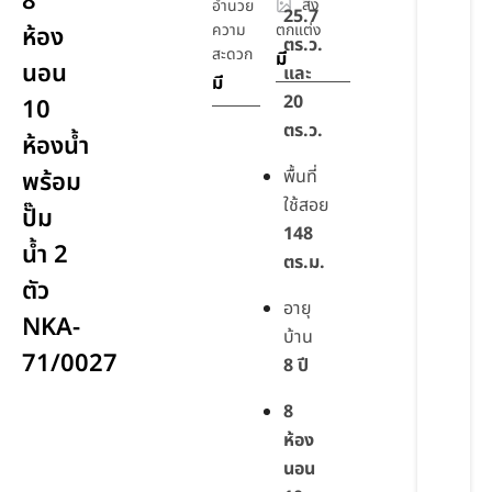
8
สิ่ง
อำนวย
25.7
ความ
ตกแต่ง
ห้อง
ตร.ว.
สะดวก
มี
นอน
และ
มี
20
10
ตร.ว.
ห้องน้ำ
พื้นที่
พร้อม
ใช้สอย
ปั๊ม
148
น้ำ 2
ตร.ม.
ตัว
อายุ
NKA-
บ้าน
71/0027
8 ปี
8
ห้อง
นอน