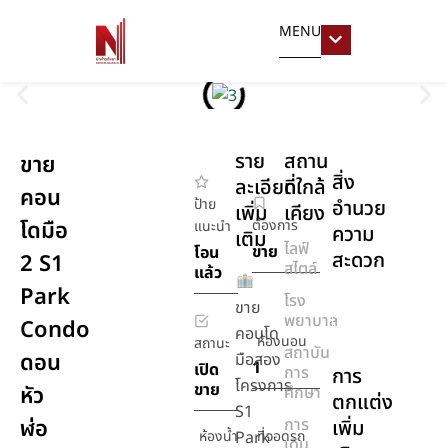
MENU
ราย
สถาน
ขาย
สิ่ง
ละเอียด
ที่ใกล้
คอน
ป้าย
อำนวย
เพิ่ม
เคียง
โดมือ
ต้องการ
แนะนำ
ความ
เติม
ไลฟ์
ขาย
โอน
สะดวก
2 S1
สไตล์
แล้ว
Park
โรง
เครื่อง
ขาย
พยาบาล
Condo
ปรับ
คอนโด
ห้องนอน
สถานะ
อากาศ
สถาบัน
ดอน
มือสอง
1
เปิด
การ
การ
โครงการ
ขาย
หัว
ศึกษา
ตกแต่ง
S1
ฬ่อ
การ
เพิ่ม
ห้องน้ำ
Park
ที่จอดรถ
เดิน