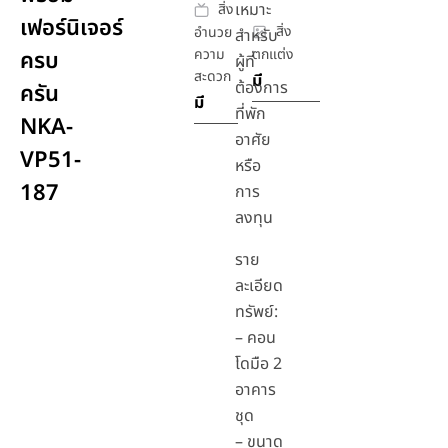
เหมาะ
สิ่ง
เฟอร์นิเจอร์
สิ่ง
อำนวย
สำหรับ
ความ
ตกแต่ง
ครบ
ผู้ที่
สะดวก
มี
ต้องการ
ครัน
มี
ที่พัก
NKA-
อาศัย
VP51-
หรือ
187
การ
ลงทุน
ราย
ละเอียด
ทรัพย์:
– คอน
โดมือ 2
อาคาร
ชุด
– ขนาด