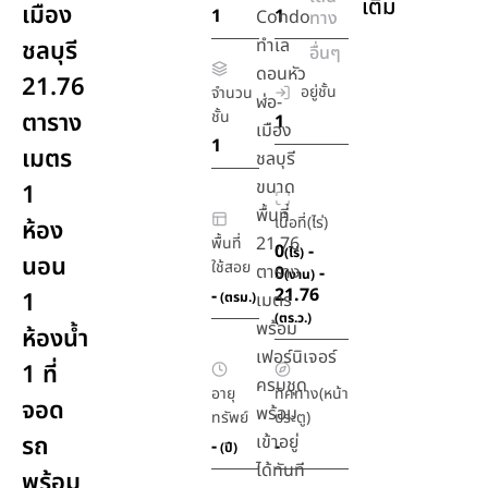
เติม
เมือง
1
1
Condo
ทาง
ทำเล
ชลบุรี
อื่นๆ
ดอนหัว
21.76
อยู่ชั้น
จำนวน
ฬ่อ-
ตาราง
ชั้น
1
เมือง
1
เมตร
ชลบุรี
ขนาด
1
พื้นที่
เนื้อที่(ไร่)
ห้อง
21.76
พื้นที่
0
-
(ไร่)
นอน
ใช้สอย
ตาราง
0
-
(งาน)
21.76
-
1
(ตรม.)
เมตร
(ตร.ว.)
พร้อม
ห้องน้ำ
เฟอร์นิเจอร์
1 ที่
ครบชุด
อายุ
ทิศทาง(หน้า
จอด
พร้อม
ทรัพย์
ประตู)
รถ
เข้าอยู่
-
-
(ปี)
ได้ทันที
พร้อม