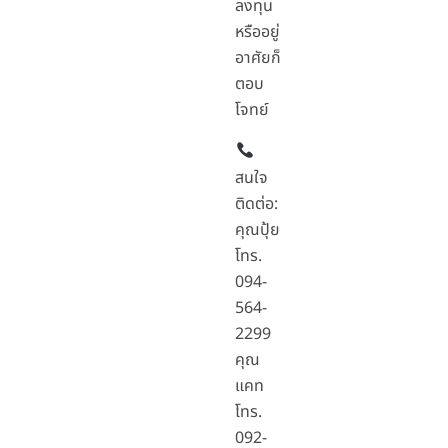
ลงทุน
หรืออยู่
อาศัยก็
ตอบ
โจทย์
สนใจ
ติดต่อ:
คุณปุ้ย
โทร.
094-
564-
2299
คุณ
แคท
โทร.
092-