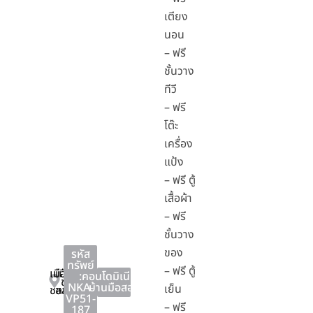
เตียง
นอน
– ฟรี
ชั้นวาง
ทีวี
– ฟรี
โต๊ะ
เครื่อง
แป้ง
– ฟรี ตู้
เสื้อผ้า
– ฟรี
ชั้นวาง
ของ
รหัส
ทรัพย์
– ฟรี ตู้
เมือง
เมือง
:
คอนโดมิเนียม
,
ชลบุรี
NKA-
บ้านมือสอง
เย็น
ชลบุรี
ชลบุรี
VP51-
– ฟรี
187