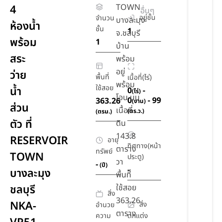
TOWN
4
อื่นๆ
อยู่ชั้น
จำนวน
บางละมุง
ห้องน้ำ
ชั้น
1
จ.ชลบุรี
พร้อม
1
บ้าน
สระ
พร้อม
อยู่
ว่าย
พื้นที่
เนื้อที่(ไร่)
พร้อม
ใช้สอย
น้ำ
0
-
(ไร่)
โอน บน
0
- 99
363.26
(งาน)
ส่วน
เนื้อที่
(ตร.ว.)
(ตรม.)
ตัว ที่
ดิน
143.8
RESERVOIR
อายุ
ทิศทาง(หน้า
ตาราง
ทรัพย์
TOWN
ประตู)
วา
-
(ปี)
-
บางละมุง
พื้นที่
ชลบุรี
ใช้สอย
สิ่ง
363.26
NKA-
สิ่ง
อำนวย
ตาราง
ความ
ตกแต่ง