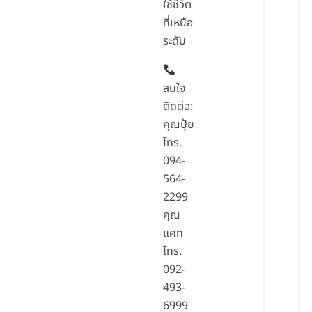
ใช้ชีวิต
ที่เหนือ
ระดับ
สนใจ
ติดต่อ:
คุณปุ้ย
โทร.
094-
564-
2299
คุณ
แคท
โทร.
092-
493-
6999