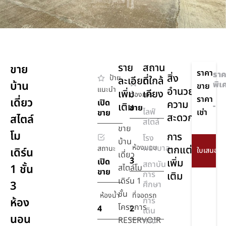
ราย
สถาน
ขาย
ราคา
ราค
สิ่ง
ป้าย
ละเอียด
ที่ใกล้
บ้าน
พิเ
ขาย
แนะนำ
อำนวย
เพิ่ม
เคียง
ต้องการ
ราคา
เดี่ยว
เปิด
ความ
เติม
-
ขาย
ไลฟ์
เช่า
ขาย
สะดวก
สไตล์
สไตล์
ขาย
โม
การ
โรง
บ้าน
ห้องนอน
พยาบาล
ตกแต่ง
สถานะ
เดิร์น
เดี่ยว
3
เปิด
เพิ่ม
สถาบัน
1 ชั้น
สไตล์โม
ขาย
การ
เติม
เดิร์น 1
3
ศึกษา
ชั้น
ห้องน้ำ
ที่จอดรถ
ห้อง
การ
โครงการ
4
2
เดิน
นอน
RESERVOIR
ทาง