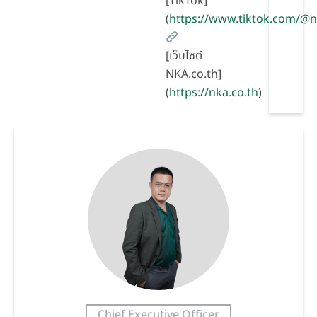
[TikTok]
(
https://www.tiktok.com/@
[เว็บไซต์
NKA.co.th]
(
https://nka.co.th
)
Chief Executive Officer