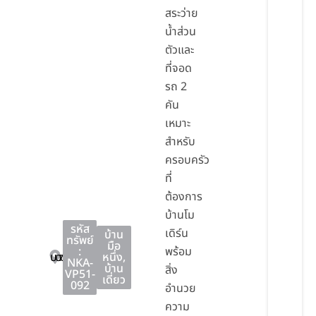
สระว่าย
น้ำส่วน
ตัวและ
ที่จอด
รถ 2
คัน
เหมาะ
สำหรับ
ครอบครัว
ที่
ต้องการ
บ้านโม
รหัส
เดิร์น
บ้าน
ทรัพย์
มือ
:
พร้อม
บางละมุง
บางละมุง
ชลบุรี
หนึ่ง
,
NKA-
บ้าน
สิ่ง
VP51-
เดี่ยว
092
อำนวย
ความ