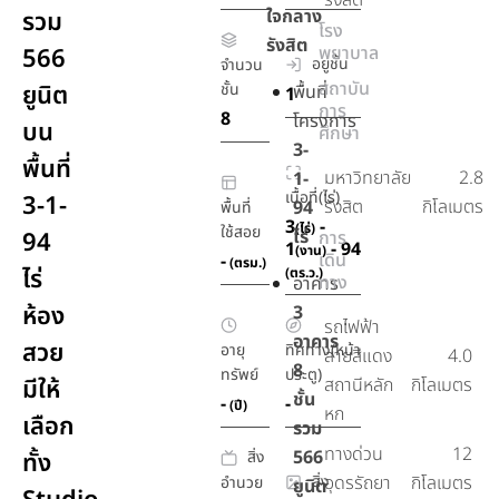
รังสิต
ใจกลาง
รวม
โรง
รังสิต
พยาบาล
566
อยู่ชั้น
จำนวน
สถาบัน
ยูนิต
ชั้น
พื้นที่
1
การ
8
โครงการ
บน
ศึกษา
3-
พื้นที่
มหาวิทยาลัย
2.8
1-
เนื้อที่(ไร่)
3-1-
รังสิต
กิโลเมตร
94
พื้นที่
3
-
(ไร่)
ใช้สอย
ไร่
94
การ
1
- 94
(งาน)
เดิน
-
(ตรม.)
ไร่
(ตร.ว.)
ทาง
อาคาร
ห้อง
3
รถไฟฟ้า
อาคาร
สวย
อายุ
ทิศทาง(หน้า
สายสีแดง
4.0
8
ทรัพย์
ประตู)
มีให้
สถานีหลัก
กิโลเมตร
ชั้น
-
-
(ปี)
หก
เลือก
รวม
ทางด่วน
12
566
สิ่ง
ทั้ง
สิ่ง
อุดรรัถยา
กิโลเมตร
อำนวย
ยูนิต