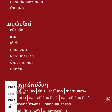
ทรัพย์สินเชิงพาณิชย์
บ้านแฝด
เมนูเว็บไซต์
หน้าหลัก
ขาย
ให้เช่า
ทีมเอเจนต์
ผลงานการขาย
ร่วมงานกับเรา
บทความ
คำค้นหาทรัพย์อื่นๆ
ราคา
ราคา
มือ 2
รีโนเวทแล้ว
มือ 1
รอรีโนเวท
ขายตามสภาพ
พิเศษ
ขาย
กำลังรีโนเวท
คอนโดมีเนียม มือ 2
คอนโดมีเนียม มือ 1
ราคา
-
บ้านเดี่ยวนอกโครงการ
ขายที่ดินแปลงสวย
เช่า
ขายคอนโดติดรถไฟฟ้า
ขายอพาร์ทเม้นท์