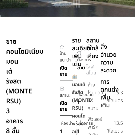
ราย
สถาน
ขาย
สิ่ง
ละเอียด
ที่ใกล้
คอนโดมิเนียม
ป้าย
อำนวย
เพิ่ม
เคียง
มอน
ต้องการ
แนะนำ
ความ
เติม
ไลฟ์
ขาย
เปิด
สะดวก
เต้
สไตล์
ขาย
รังสิต
การ
มอนเต้
ห้าง
ตกแต่ง
(MONTE
รังสิต
โรบินสัน
5.3
ห้องนอน
สถานะ
เพิ่ม
RSU)
(MONTE
ศรี
กิโลเมตร
1
เปิด
เติม
RSU)
สมาน
ขาย
3
คอนโด
ฟิวเจอร์
อาคาร
13.5
ห้องน้ำ
พร้อม
ที่จอดรถ
พาร์ค
8 ชั้น
กิโลเมตร
1
1
อยู่