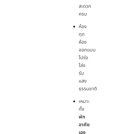
สะดวก
ครบ
ห้อง
ทุก
ห้อง
ออกแบบ
โปร่ง
โล่ง
รับ
แสง
ธรรมชาติ
เหมาะ
ทั้ง
พัก
อาศัย
เอง