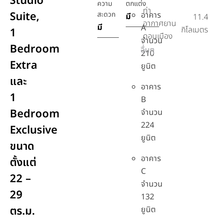
Studio
ความ
ตกแต่ง
ท่า
Suite,
สะดวก
อาคาร
มี
11.4
อากาศยาน
มี
A
กิโลเมตร
1
ดอนเมือง
จำนวน
Bedroom
อื่นๆ
210
Extra
ยูนิต
และ
อาคาร
1
B
Bedroom
จำนวน
224
Exclusive
ยูนิต
ขนาด
อาคาร
ตั้งแต่
C
22 –
จำนวน
29
132
ตร.ม.
ยูนิต