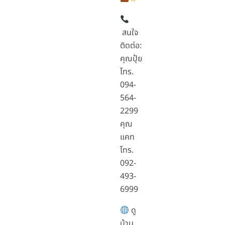
สนใจ
ติดต่อ:
คุณปุ้ย
โทร.
094-
564-
2299
คุณ
แคท
โทร.
092-
493-
6999
ดู
บ้าน