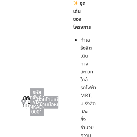
จุด
เด่น
ของ
โครงการ
ทำเล
รังสิต
เดิน
ทาง
สะดวก
ใกล้
รถไฟฟ้า
รหัส
MRT,
ทรัพย์ :
เมือง
เมือง
คอนโดมิเนียม
,
ปทุมธานี
VB-
ม.รังสิต
บ้านมือหนึ่ง
ปทุมธานี
ปทุมธานี
NKAD-
และ
0001
สิ่ง
อำนวย
ความ