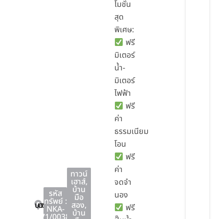
โมชั่น
สุด
พิเศษ:
ฟรี
มิเตอร์
น้ำ-
มิเตอร์
ไฟฟ้า
ฟรี
ค่า
ธรรมเนียม
โอน
ฟรี
ค่า
ทาวน์
เฮาส์
,
จดจำ
บ้าน
รหัส
นอง
มือ
ทรัพย์ :
บางละมุง
บางละมุง
ชลบุรี
สอง
,
ฟรี
NKA-
บ้าน
71/0038