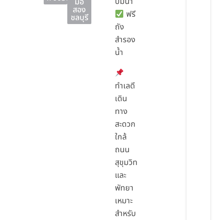
ปั๊มน้ำ
มือ
สอง
ฟรี
ชลบุรี
ถัง
สำรอง
น้ำ
ทำเลดี
เดิน
ทาง
สะดวก
ใกล้
ถนน
สุขุมวิท
และ
พัทยา
เหมาะ
สำหรับ