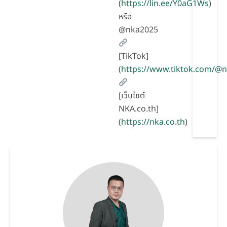
(
https://lin.ee/Y0aG1Ws
)
หรือ
@nka2025
[TikTok]
(
https://www.tiktok.com/@
[เว็บไซต์
NKA.co.th]
(
https://nka.co.th
)