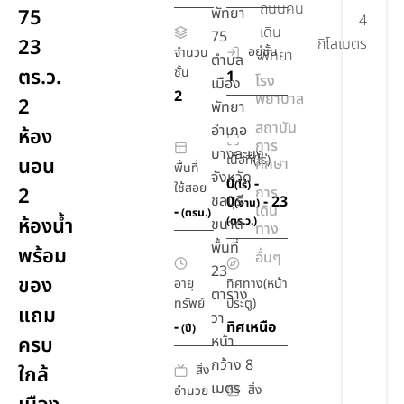
ถนนคน
พัทยา
75
4
เดิน
75
23
กิโลเมตร
อยู่ชั้น
จำนวน
พัทยา
ตำบล
ตร.ว.
ชั้น
1
โรง
เมือง
2
พยาบาล
2
พัทยา
สถาบัน
อำเภอ
ห้อง
การ
บางละมุง
เนื้อที่(ไร่)
นอน
ศึกษา
พื้นที่
จังหวัด
0
-
(ไร่)
ใช้สอย
2
การ
ชลบุรี
0
- 23
(งาน)
เดิน
-
(ตรม.)
ห้องน้ำ
(ตร.ว.)
ขนาด
ทาง
พื้นที่
พร้อม
อื่นๆ
23
ของ
อายุ
ทิศทาง(หน้า
ตาราง
ทรัพย์
ประตู)
แถม
วา
-
ทิศเหนือ
(ปี)
ครบ
หน้า
กว้าง 8
สิ่ง
ใกล้
เมตร
สิ่ง
อำนวย