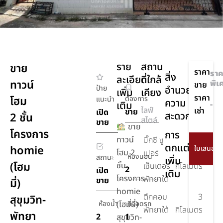
ราย
สถาน
ขาย
ราคา
ราค
สิ่ง
ละเอียด
ที่ใกล้
ทาวน์
พิเ
ขาย
ป้าย
อำนวย
เพิ่ม
เคียง
ราคา
โฮม
ต้องการ
แนะนำ
ความ
เติม
-
ไลฟ์
เช่า
ขาย
เปิด
สะดวก
2 ชั้น
สไตล์
ขาย
ขาย
โครงการ
การ
ทาวน์
บิ๊กซี ซู
ตกแต่ง
homie
โฮม 2
เปอร์
1.5
ห้องนอน
สถานะ
เพิ่ม
(โฮม
ชั้น
เซ็นเตอร์
กิโลเมตร
2
เปิด
เติม
โครงการ
พัทยาใต้
ขาย
มี่)
homie
ตึกคอม
3
สุขุมวิท-
ห้องน้ำ
(โฮมมี่)
ที่จอดรถ
พัทยาใต้
กิโลเมตร
พัทยา
2
1
สุขุมวิท-