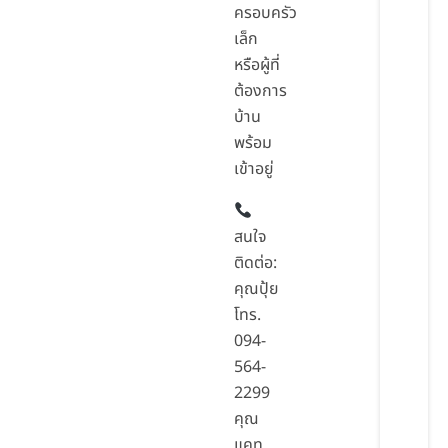
ครอบครัว
เล็ก
หรือผู้ที่
ต้องการ
บ้าน
พร้อม
เข้าอยู่
สนใจ
ติดต่อ:
คุณปุ้ย
โทร.
094-
564-
2299
คุณ
แคท