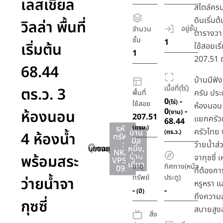
เลสเชียล
สไตล์ครบค
ดินเริ่มต
วิลล่า พื้นที่
อยู่ชั้น
จำนวน
ตารางวา แ
ชั้น
1
เริ่มต้น
ใช้สอยเริ
1
207.51 
68.44
บ้านมีฟั
เนื้อที่(ไร่)
ตร.ว. 3
ครัน ปร
พื้นที่
0
-
(ไร่)
ใช้สอย
ห้องนอน 
0
-
ห้องนอน
(งาน)
207.51
แยกครัว
68.44
รหัส
(ตรม.)
ครัวไทย 
บ้าน
(ตร.ว.)
4 ห้องน้ำ
ทรัพย์
มือ
:
ว่ายน้ำส
บางละมุง
บางละมุง
ชลบุรี
หนึ่ง
,
NKA-
พร้อมสระ
บ้าน
จากุซซี่
VP51-
เดี่ยว
อายุ
ทิศทาง(หน้า
099
ที่ต้อง
ทรัพย์
ประตู)
ว่ายน้ำจา
หรูหรา แ
-
-
(ปี)
ถึงความ
กุซซี่
สบายสูง
สิ่ง