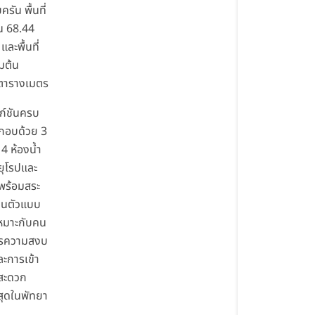
รัน พื้นที่
้น 68.44
ละพื้นที่
่มต้น
ตารางเมตร
งก์ชันครบ
ะกอบด้วย 3
4 ห้องน้ำ
ยุโรปและ
พร้อมสระ
่วนตัวแบบ
 เหมาะกับคน
การความสงบ
ละการเข้า
สะดวก
สุดในพัทยา