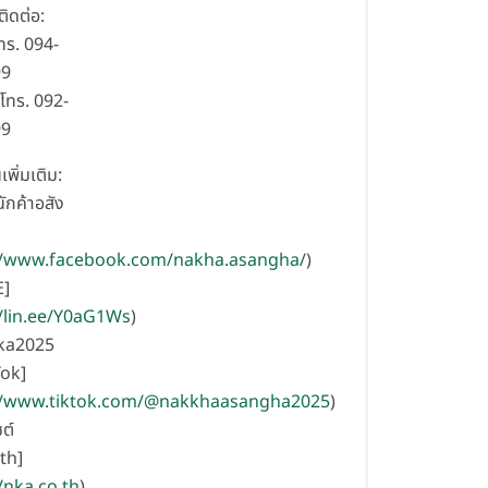
ิดต่อ:
โทร. 094-
99
โทร. 092-
99
เพิ่มเติม:
ักค้าอสัง
//www.facebook.com/nakha.asangha/
)
E]
//lin.ee/Y0aG1Ws
)
nka2025
Tok]
//www.tiktok.com/@nakkhaasangha2025
)
ซต์
th]
/nka.co.th
)