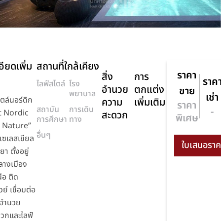
ียดเพิ่ม
สถานที่ใกล้เคียง
ราคา
สิ่ง
การ
ราค
ไลฟ์สไตล์
โรง
อำนวย
ตกแต่ง
ขาย
พยาบาล
เช่า
ไตล์นอร์ดิก
ความ
เพิ่มเติม
ราคา
สถาบัน
การเดิน
-
t Nordic
สะดวก
พิเศษ
การศึกษา
ทาง
y Nature”
อื่นๆ
เซเลสเชียล
ยา ตั้งอยู่
ลางเมือง
ือ ติด
ย์ เชื่อมต่อ
งอำนวย
วกและไลฟ์