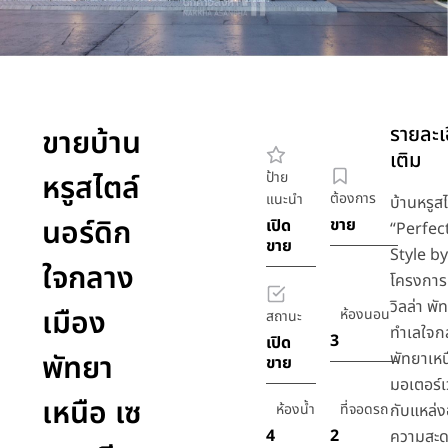
รายละเอ
ขายบ้าน
เติม
หรูสไตล์
ป้าย
ต้องการ
แนะนำ
บ้านหรูส
นอร์ดิก
ขาย
เปิด
“Perfec
ขาย
Style b
ใจกลาง
โครงการ
วิลล่า พัท
เมือง
ห้องนอน
สถานะ
ทำเลใจก
3
เปิด
พัทยา
พัทยาเหน
ขาย
มอเตอร์เว
เหนือ เซ
ห้องน้ำ
ที่จอดรถ
กับแหล่
4
2
ความสะด