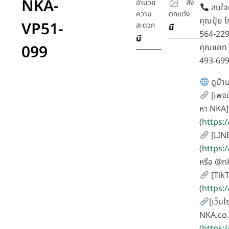
NKA-
สิ่ง
อำนวย
สนใจต
ความ
ตกแต่ง
คุณปุ้ย 
VP51-
สะดวก
มี
564-22
มี
099
คุณแคท 
493-69
ดูบ้าน
[เพจน
หา NKA]
(
https:
[LIN
(
https:
หรือ @
[Tik
(
https:
[เว็บไ
NKA.co.
(
https:/