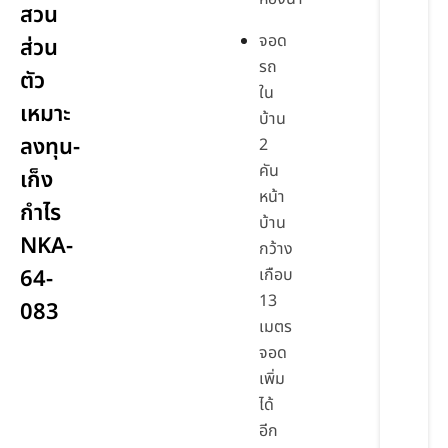
สวน
จอด
ส่วน
รถ
ตัว
ใน
เหมาะ
บ้าน
ลงทุน-
2
คัน
เก็ง
หน้า
กำไร
บ้าน
NKA-
กว้าง
64-
เกือบ
13
083
เมตร
จอด
เพิ่ม
ได้
อีก