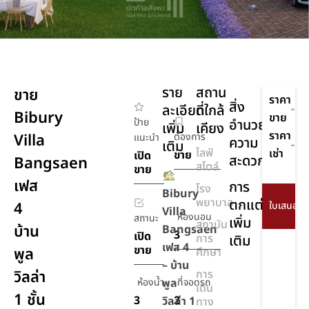
ราย
สถาน
ขาย
ราคา
สิ่ง
ละเอียด
ที่ใกล้
-
Bibury
ขาย
ป้าย
อำนวย
เพิ่ม
เคียง
ราคา
Villa
ต้องการ
แนะนำ
ความ
เติม
-
ไลฟ์
เช่า
ขาย
เปิด
สะดวก
Bangsaen
สไตล์
ขาย
เฟส
การ
โรง
Bibury
พยาบาล
ตกแต่ง
4
Villa
ห้องนอน
สถานะ
เพิ่ม
สถาบัน
บ้าน
Bangsaen
3
เปิด
การ
เติม
เฟส 4
ขาย
พูล
ศึกษา
– บ้าน
วิลล่า
การ
ห้องน้ำ
พูล
ที่จอดรถ
เดิน
1 ชั้น
3
2
วิลล่า 1
ทาง