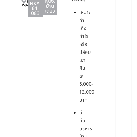
ชลบุรี
หนึ่ง
,
NKA-
ชลบุรี
ชลบุรี
บ้าน
64-
เดี่ยว
เหมาะ
083
ทำ
เก็ง
กำไร
หรือ
ปล่อย
เช่า
คืน
ละ
5,000-
12,000
บาท
มี
ทีม
บริหาร
บ้าน