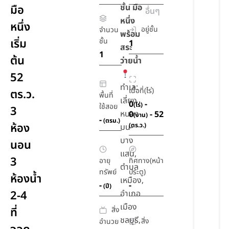
ชั้น มือ
มือ
อื่นๆ
หนึ่ง
หนึ่ง
อยู่ชั้น
จำนวน
พร้อม
เริ่ม
ชั้น
1
สระ
1
ต้น
ว่ายน้ำ
52
ทำเล:
เนื้อที่(ไร่)
ตร.ว.
พื้นที่
เลี่ยง
0
-
(ไร่)
ใช้สอย
3
หนอง
0
- 52
(งาน)
-
(ตรม.)
ห้อง
(ตร.ว.)
มน-
บาง
นอน
แสน,
3
อายุ
ทิศทาง(หน้า
ตำบล
ทรัพย์
ประตู)
ห้องน้ำ
เหมือง,
-
-
(ปี)
2-4
อำเภอ
เมือง
สิ่ง
ที่
ชลบุรี,
สิ่ง
อำนวย