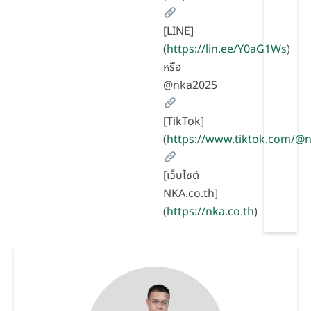
[LINE]
(
https://lin.ee/Y0aG1Ws
)
หรือ
@nka2025
[TikTok]
(
https://www.tiktok.com/
[เว็บไซต์
NKA.co.th]
(
https://nka.co.th
)