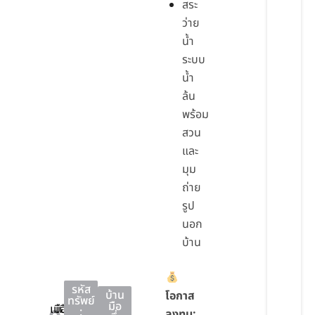
สระ
ว่าย
น้ำ
ระบบ
น้ำ
ล้น
พร้อม
สวน
และ
มุม
ถ่าย
รูป
นอก
บ้าน
รหัส
บ้าน
โอกาส
ทรัพย์
มือ
เมือง
เมือง
:
ลงทุน: