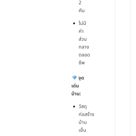
2
คัน
ไม่มี
ค่า
ส่วน
กลาง
ตลอด
ชีพ
จุด
เด่น
บ้าน:
วัสดุ
ก่อสร้าง
บ้าน
เย็น