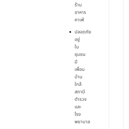
ร้าน
อาหาร
คาเฟ่
ปลอดภัย
อยู่
ใน
ชุมชน
มี
เพื่อน
บ้าน
ใกล้
สถานี
ตำรวจ
และ
โรง
พยาบาล