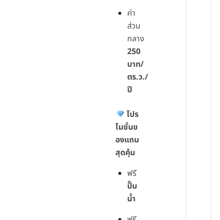
ค่า
ส่วน
กลาง
250
บาท/
ตร.ว./
ปี
โปร
โมชั่นข
องแถม
สุดคุ้ม
ฟรี
ปั๊ม
น้ำ
ฟรี