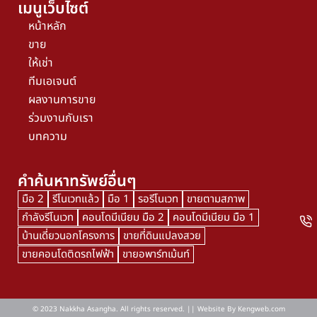
เมนูเว็บไซต์
หน้าหลัก
ขาย
ให้เช่า
ทีมเอเจนต์
ผลงานการขาย
ร่วมงานกับเรา
บทความ
คำค้นหาทรัพย์อื่นๆ
มือ 2
รีโนเวทแล้ว
มือ 1
รอรีโนเวท
ขายตามสภาพ
กำลังรีโนเวท
คอนโดมีเนียม มือ 2
คอนโดมีเนียม มือ 1
บ้านเดี่ยวนอกโครงการ
ขายที่ดินแปลงสวย
ขายคอนโดติดรถไฟฟ้า
ขายอพาร์ทเม้นท์
© 2023 Nakkha Asangha. All rights reserved. || Website By
Kengweb.com