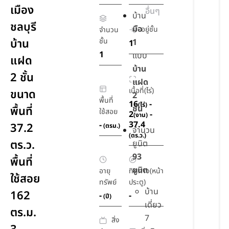
เมือง
อื่นๆ
บ้าน
ชลบุรี
มือ
อยู่ชั้น
จำนวน
บ้าน
ชั้น
1
1
1
แบบ
แฝด
บ้าน
2 ชั้น
แฝด
เนื้อที่(ไร่)
ขนาด
2
พื้นที่
16
-
(ไร่)
ชั้น
พื้นที่
ใช้สอย
2
-
(งาน)
37.4
-
37.2
(ตรม.)
จำนวน
(ตร.ว.)
ตร.ว.
ยูนิต
93
พื้นที่
ยูนิต
อายุ
ทิศทาง(หน้า
ใช้สอย
ทรัพย์
ประตู)
บ้าน
162
-
-
(ปี)
เดี่ยว
ตร.ม.
7
สิ่ง