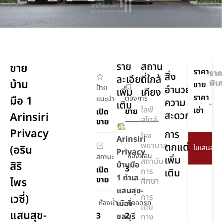
ราย
สถาน
ขาย
ราคา
ราค
สิ่ง
ละเอียด
ที่ใกล้
บ้าน
พิเ
ขาย
ป้าย
อำนวย
เพิ่ม
เคียง
ราคา
มือ 1
ต้องการ
แนะนำ
ความ
เติม
-
ไลฟ์
เช่า
ขาย
เปิด
สะดวก
Arinsiri
สไตล์
ขาย
Privacy
การ
โรง
Arinsiri
พยาบาล
ตกแต่ง
(อริน
Privacy
ห้องนอน
สถานะ
เพิ่ม
สถาบัน
สิริ
บ้านมือ
3
เปิด
การ
เติม
1 ทำเล
ขาย
ไพร
ศึกษา
แสนสุข-
เวซี่)
การ
ห้องน้ำ
เมือง
ที่จอดรถ
เดิน
แสนสุข-
3
2
ชลบุรี
ทาง