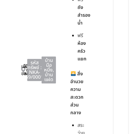
ถัง
สำรอง
น้ำ
ฟรี
ห้อง
ครัว
แยก
บ้าน
รหัส
มือ
เมือง
เมือง
ทรัพย์ :
ชลบุรี
หนึ่ง
,
NKA-
ชลบุรี
ชลบุรี
สิ่ง
บ้าน
69/0001
แฝด
อำนวย
ความ
สะดวก
ส่วน
กลาง
สระ
ว่าย