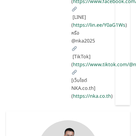
(
https://www.facebook.com
[LINE]
(
https://lin.ee/Y0aG1Ws
)
หรือ
@nka2025
[TikTok]
(
https://www.tiktok.com/
[เว็บไซต์
NKA.co.th]
(
https://nka.co.th
)