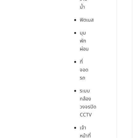
น้ำ
ฟิตเนส
มุม
พัก
ผ่อน
ที่
จอด
รถ
ระบบ
กล้อง
วงจรปิด
CCTV
เจ้า
หน้าที่