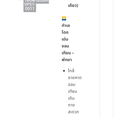
NKA-
บ้านมือหนึ่ง
VP51-
เดียว)
0011
ทำเล
โดด
เด่น
จอม
เทียน –
พัทยา
ใกล้
ชายหาด
จอม
เทียน
เดิน
ทาง
สะดวก