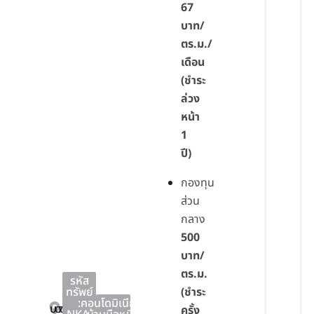
67
บาท/
ตร.ม./
เดือน
(ชำระ
ล่วง
หน้า
1
ปี)
กองทุน
ส่วน
กลาง
500
บาท/
ตร.ม.
รหัส
ทรัพย์
(ชำระ
:
คอนโดมิเนียม
,
บางละมุง
บางละมุง
ชลบุรี
ครั้ง