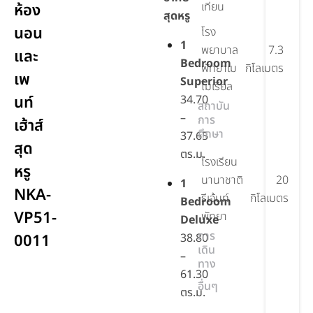
เทียน
ห้อง
สุดหรู
นอน
โรง
1
พยาบาล
7.3
และ
Bedroom
พัทยาเม
กิโลเมตร
เพ
Superior
โมเรียล
นท์
34.70
สถาบัน
–
การ
เฮ้าส์
ศึกษา
37.65
สุด
ตร.ม.
โรงเรียน
หรู
นานาชาติ
20
1
NKA-
รีเจ้นท์
กิโลเมตร
Bedroom
VP51-
พัทยา
Deluxe
การ
0011
38.80
เดิน
–
ทาง
61.30
อื่นๆ
ตร.ม.