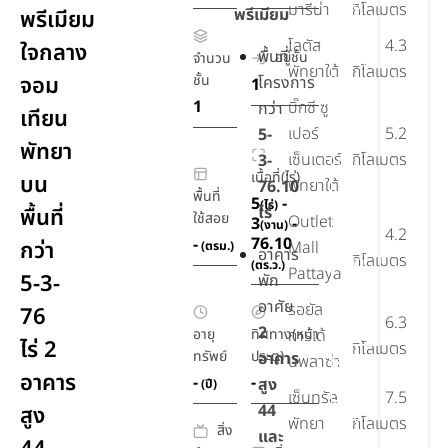
มวย
มารีน่า
กิโลเมตร
พรีเมียม
พรีเมียม
คลับ
โลตัส
4.3
ใจกลาง
พื้นที่
อยู่ชั้น
จำนวน
สำหรับ
พัทยาใต้
กิโลเมตร
จอม
ชั้น
โครงการ
1
เด็ก
1
บิ๊กซี ซู
กว่า
เทียน
สนาม
เปอร์
5.2
5-
เด็ก
พัทยา
เซ็นเตอร์
กิโลเมตร
3-
เล่น
เนื้อที่(ไร่)
บน
และ
พัทยาใต้
76.10
พื้นที่
5
-
ห้อง
(ไร่)
ไร่
พื้นที่
ใช้สอย
Outlet
3
-
(งาน)
เกม
4.2
76.10
-
กว่า
Mall
(ตรม.)
อาคาร
กิโลเมตร
พื้นที่
(ตร.ว.)
Pattaya
5-3-
พัก
ทำงาน
อาศัย
ร่วม
รอยัล
76
6.3
กัน
2
อายุ
ทิศทาง(หน้า
การ์เด้
ไร่ 2
กิโลเมตร
ทรัพย์
ประตู)
อาคาร
นพลาซ่า
ออน
อาคาร
-
-
สูง
เซ็น
(ปี)
เซ็นทรัล
7.5
44
สูง
ห้อง
พัทยา
กิโลเมตร
สิ่ง
และ
อบไอ