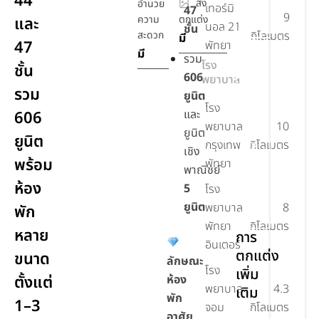
44
สิ่ง
อำนวย
เทอร์มิ
47
น้ำ
9
ความ
ตกแต่ง
และ
ซาวน่า
นอล 21
ชั้น
สะดวก
กิโลเมตร
มี
47
พัทยา
ร้าน
มี
รวม
โรง
ค้า
ชั้น
606
พยาบาล
สวน
รวม
ยูนิต
อะโร
โรง
และ
606
มาติก
พยาบาล
10
ยูนิต
ยูนิต
กรุงเทพ
กิโลเมตร
ห้อง
เชิง
รับรอง
พร้อม
พัทยา
พาณิชย์
ชา
ห้อง
5
โรง
ห้อง
ยูนิต
พยาบาล
8
พัก
สมุด
พัทยา
กิโลเมตร
หลาย
การ
อินเตอร์
ตกแต่ง
ขนาด
ลักษณะ
โรง
เพิ่ม
ตั้งแต่
ห้อง
พยาบาล
4.3
เติม
พัก
1–3
จอม
กิโลเมตร
อาศัย