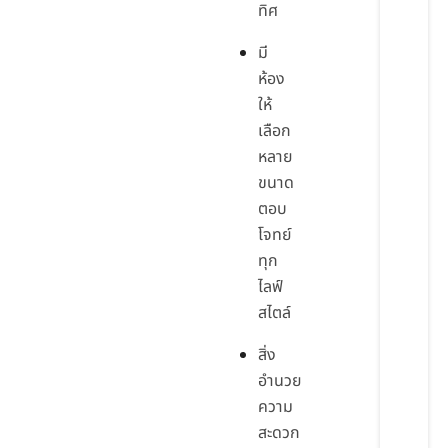
ทิศ
มี
ห้อง
ให้
เลือก
หลาย
ขนาด
ตอบ
โจทย์
ทุก
ไลฟ์
สไตล์
สิ่ง
อำนวย
ความ
สะดวก