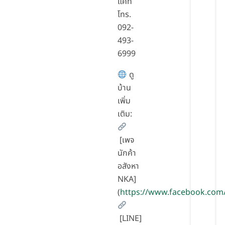
แคท
โทร.
092-
493-
6999
ดู
บ้าน
เพิ่ม
เติม:
[เพจ
นักค้า
อสังหา
NKA]
(
https://www.facebook.com
[LINE]