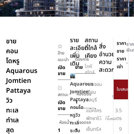
ราย
สถาน
ขาย
ราคา
ราค
สิ่ง
ละเอียด
ที่ใกล้
คอน
พิเ
ขาย
ป้าย
อำนวย
เพิ่ม
เคียง
ราคา
โดหรู
ต้องการ
แนะนำ
ความ
เติม
-
ไลฟ์
เช่า
ขาย
เปิด
สะดวก
Aquarous
สไตล์
ขาย
Jomtien
ยิม,ฟิตเนส
Aquarous
หาดจอม
650
Pattaya
Jomtien
เทียน
สวน
ห้องนอน
สถานะ
เมตร
วิว
Pattaya
น้ำอค
ชลบุรี
1
เปิด
วา 3
คอนโด
ขาย
ทะเล
แม็คโคร
3.5
สระ
หรูวิว
พัทยาใต้
กิโลเมตร
ทำเล
ห้องน้ำ
ทะเล
ที่จอดรถ
โยคะ
สุด
เซ็นทรัล
9
และ
1
1
ระดับ