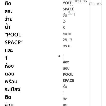
ศรีนครินทร์
ติด
YOU
กิโลเมตร
38
SPACE
สระ
อื่นๆ
ชั้น
ว่าย
2-
น้ำ
8
“POOL
ขนาด
28.13
SPACE”
ตร.ม.
และ
1
1
ห้อง
ห้อง
นอน
นอน
POOL
พร้อม
SPACE
ชั้น
ระเบียง
1
ติด
ติด
สวน
สระ