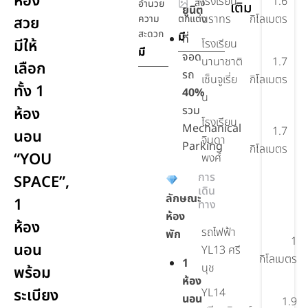
ห้อง
โรงเรียน
1.6
สิ่ง
อำนวย
เติม
ยูนิต
นราทร
กิโลเมตร
ความ
ตกแต่ง
สวย
สะดวก
มี
ที่
มีให้
โรงเรียน
มี
จอด
นานาชาติ
1.7
เลือก
รถ
เซ็นจูเรี่ย
กิโลเมตร
ทั้ง 1
40%
น
รวม
ห้อง
โรงเรียน
Mechanical
1.7
นอน
จินดา
Parking
กิโลเมตร
“YOU
พงศ์
การ
SPACE”,
เดิน
ลักษณะ
1
ทาง
ห้อง
ห้อง
รถไฟฟ้า
พัก
1
นอน
YL13 ศรี
กิโลเมตร
1
นุช
พร้อม
ห้อง
ระเบียง
YL14
นอน
1.9