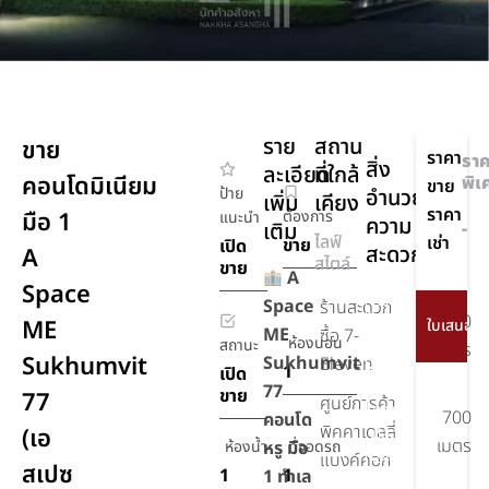
ราย
สถาน
ขาย
ราคา
รา
สิ่ง
ละเอียด
ที่ใกล้
คอนโดมิเนียม
พิเ
ขาย
ป้าย
อำนวย
เพิ่ม
เคียง
ราคา
มือ 1
ต้องการ
แนะนำ
ความ
เติม
-
ไลฟ์
เช่า
ขาย
เปิด
สะดวก
A
สไตล์
ขาย
A
Space
สระ
Space
ร้านสะดวก
700
ME
ว่าย
ME
ซื้อ 7-
ห้องนอน
สถานะ
น้ำ
เมตร
Sukhumvit
Sukhumvit
Eleven
1
เปิด
รักษา
77
ขาย
77
ศูนย์การค้า
ความ
700
คอนโด
พิคคาเดลลี่
(เอ
ปลอดภัย
เมตร
ห้องน้ำ
หรู มือ
ที่จอดรถ
24 ชม.
แบงค์คอก
สเปซ
1
1
1 ทำเล