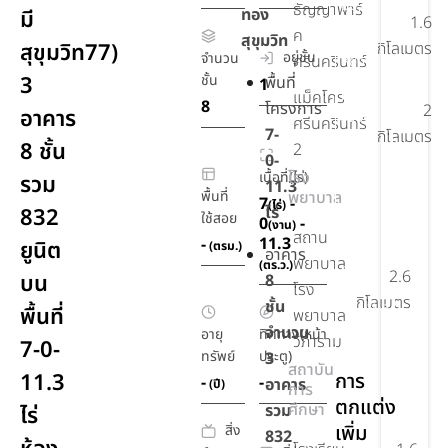
ยิม,ฟิตเนส
ธัญญาพาร์
ทอง
มี
1.6
ค
สุขุมวิท
สวน
สุขุมวิท77)
กิโลเมตร
อยู่ชั้น
จำนวน
ศรีนครินทร์
หย่อม
3
ชั้น
พื้นที่
1
กล้อง
แม็คโคร
8
โครงการ
2
อาคาร
วงจรปิด
ศรีนครินทร์
7-
กิโลเมตร
CCTV
8 ชั้น
2
0-
ลาน
โรง
เนื้อที่(ไร่)
รวม
11.3
จอด
พื้นที่
พยาบาล
7
-
(ไร่)
ไร่
832
รถ
ใช้สอย
0
-
(งาน)
สถาน
11.3
-
ยูนิต
(ตรม.)
ลิฟต์
อาคาร
พยาบาล
(ตร.ว.)
โดยสาร
2.6
บน
8
โรง
กิโลเมตร
ชั้น
Shuttle
พื้นที่
พยาบาล
Bus
จำนวน
อายุ
ทิศทาง(หน้า
วิภาราม
7-0-
service
ทรัพย์
ประตู)
3
สถาบัน
11.3
การ
-
-
อาคาร
(ปี)
การ
ตกแต่ง
ศึกษา
รวม
ไร่
เพิ่ม
สิ่ง
832