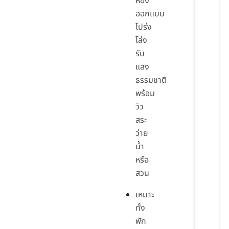
ห้อง
ออกแบบ
โปร่ง
โล่ง
รับ
แสง
ธรรมชาติ
พร้อม
วิว
สระ
ว่าย
น้ำ
หรือ
สวน
เหมาะ
ทั้ง
พัก