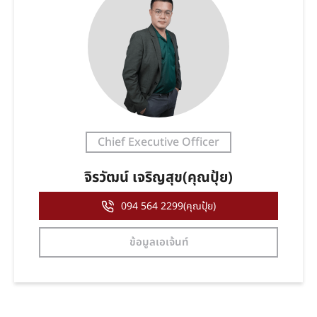
Chief Executive Officer
จิรวัฒน์ เจริญสุข(คุณปุ้ย)
094 564 2299(คุณปุ้ย)
ข้อมูลเอเจ้นท์