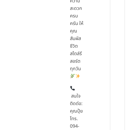
ความ
สะดวก
ครบ
ครัน ให้
คุณ
สัมผัส
ชีวิต
สไตล์รี
สอร์ต
ทุกวัน
สนใจ
ติดต่อ:
คุณปุ้ย
โทร.
094-