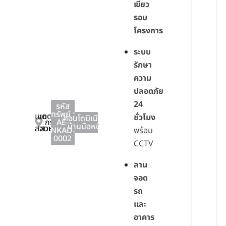
เขียว
รอบ
โครงการ
ระบบ
รักษา
ความ
ปลอดภัย
24
รหัส
ทรัพย์ :
เขต
เขต
ชั่วโมง
คอนโดมิเนียม
,
กรุงเทพมหานคร
AE-
บ้านมือหนึ่ง
สวนหลวง
สวนหลวง
NKAD-
พร้อม
0002
CCTV
ลาน
จอด
รถ
และ
อาคาร