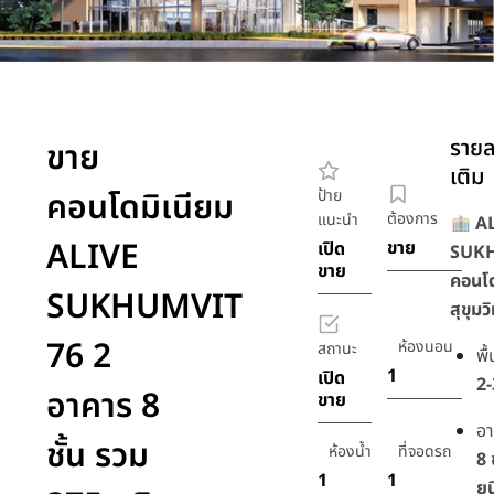
รายล
ขาย
เติม
คอนโดมิเนียม
ป้าย
ต้องการ
แนะนำ
A
ALIVE
ขาย
เปิด
SUKH
ขาย
คอนโด
SUKHUMVIT
สุขุมว
76 2
ห้องนอน
สถานะ
พื
1
เปิด
2-
อาคาร 8
ขาย
อ
ชั้น รวม
ห้องน้ำ
ที่จอดรถ
8 
1
1
ยู