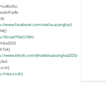
้านเพิ่มเติม:
จนักค้าอสัง
KA]
s://www.facebook.com/nakha.asangha/
)
INE]
s://lin.ee/Y0aG1Ws
)
 @nka2025
ikTok]
ps://www.tiktok.com/@nakkhaasangha2025
)
็บไซต์
o.th]
s://nka.co.th
)