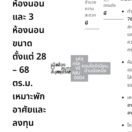
ห้องนอน
อำนวย
ตกแต่ง
ความ
ท
มี
และ 3
สะดวก
7
มี
สะ
ห้องนอน
แล
ขนาด
ค
ค
ตั้งแต่ 28
รหัส
ห้
ทรัพย์ :
เมือง
เมือง
คอนโดมิเนียม
,
– 68
สมุทรปราการ
VB-
อ
บ้านมือหนึ่ง
สมุทรปราการ
สมุทรปราการ
NKAD-
โล
0004
ตร.ม.
ธร
เหมาะพัก
เห
อา
อาศัยและ
ลง
ลงทุน
โ