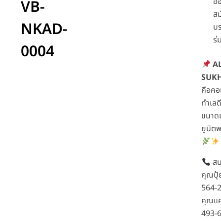
อ
VB-
สม
NKAD-
บ
ร่ม
0004
A
SUKH
คือค
ทำเลด
ขนาดเ
ยูนิตพ
สน
คุณปุ้
564-
คุณแค
493-