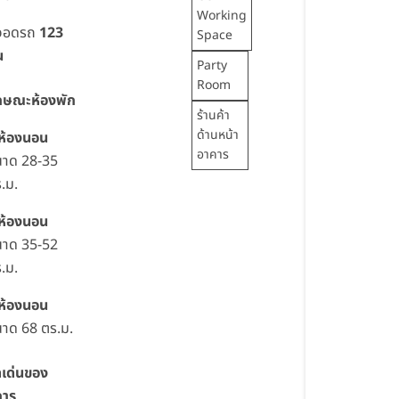
Working
่จอดรถ
123
Space
น
Party
Room
กษณะห้องพัก
ร้านค้า
ด้านหน้า
 ห้องนอน
อาคาร
นาด 28-35
.ม.
 ห้องนอน
นาด 35-52
.ม.
 ห้องนอน
าด 68 ตร.ม.
ดเด่นของ
การ