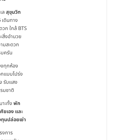
ำเล
สุขุมวิท
6
เดินทาง
ดวก ใกล้ BTS
ะสิ่งอำนวย
วามสะดวก
รบครัน
องทุกห้อง
อกแบบโปร่ง
่ง รับแสง
รมชาติ
มาะทั้ง
พัก
ศัยเอง และ
ทุนปล่อยเช่า
ครงการ