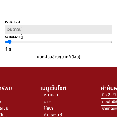
เงินดาวน์
ระยะเวลากู้
1
ปี
ยอดผ่อนชำระ(บาท/เดือน)
รัพย์
เมนูเว็บไซต์
คำค้นห
หน้าหลัก
มือ 2
รี
์
ขาย
คอนโดมีเ
ณิชย์
ให้เช่า
ขายที่ดิ
นียม
ทีมเอเจนต์