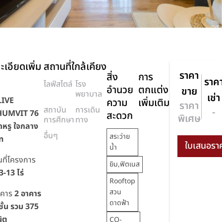
ะเอียดเพิ่ม
สถานที่ใกล้เคียง
ราคา
สิ่ง
การ
ราค
ไลฟ์สไตล์
โรง
อำนวย
ตกแต่ง
ขาย
พยาบาล
เช่า
LIVE
ความ
เพิ่มเติม
ราคา
สถาบัน
การเดิน
-
UMVIT 76
สะดวก
พิเศษ
การศึกษา
ทาง
หรู ใจกลาง
อื่นๆ
สระว่าย
ิท
น้ำ
้นที่โครงการ
ยิม,ฟิตเนส
3-13 ไร่
Rooftop
สวน
าคาร
2 อาคาร
ดาดฟ้า
ชั้น รวม 375
นิต
CO-