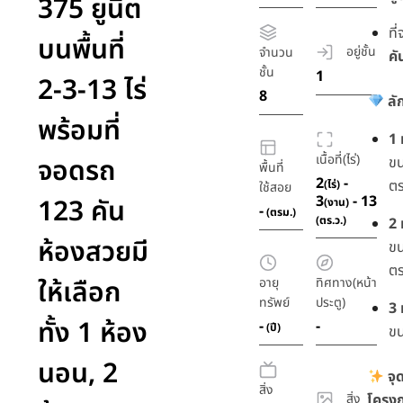
375 ยูนิต
ที
บนพื้นที่
อยู่ชั้น
จำนวน
คั
ชั้น
1
2-3-13 ไร่
8
ลั
พร้อมที่
1
เนื้อที่(ไร่)
จอดรถ
ข
พื้นที่
2
-
ตร
(ไร่)
ใช้สอย
3
- 13
123 คัน
(งาน)
-
(ตรม.)
(ตร.ว.)
2
ห้องสวยมี
ข
ตร
ให้เลือก
อายุ
ทิศทาง(หน้า
ทรัพย์
ประตู)
3
ทั้ง 1 ห้อง
-
-
(ปี)
ขน
นอน, 2
จุ
สิ่ง
สิ่ง
โครง