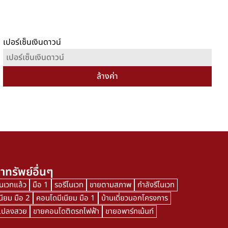
เปอร์เซ็นเงินดาวน์
ล้างค่า
าทรัพย์อื่นๆ
โนเวทแล้ว
มือ 1
รอรีโนเวท
ขายตามสภาพ
กำลังรีโนเวท
นียม มือ 2
คอนโดมีเนียม มือ 1
บ้านเดี่ยวนอกโครงการ
นแปลงสวย
ขายคอนโดติดรถไฟฟ้า
ขายอพาร์ทเม้นท์