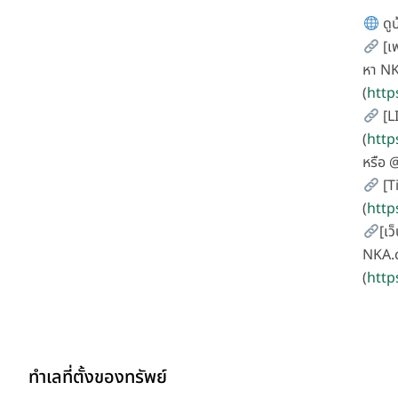
ดูบ
[เพ
หา N
(
http
[L
(
http
หรือ
[T
(
htt
[เว
NKA.c
(
http
ทำเลที่ตั้งของทรัพย์