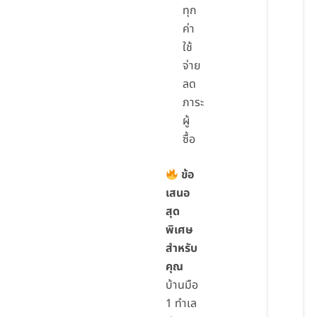
ทุก
ค่า
ใช้
จ่าย
ลด
ภาระ
ผู้
ซื้อ
ข้อ
เสนอ
สุด
พิเศษ
สำหรับ
คุณ
บ้านมือ
1 ทำเล