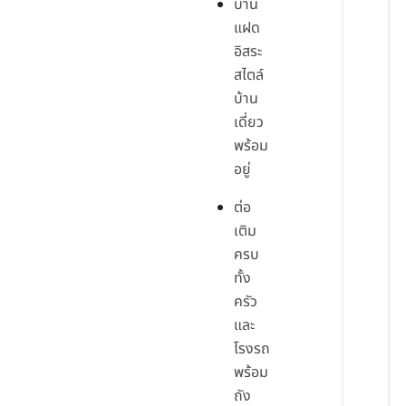
บ้าน
แฝด
อิสระ
สไตล์
บ้าน
เดี่ยว
พร้อม
อยู่
ต่อ
เติม
ครบ
ทั้ง
ครัว
และ
โรงรถ
พร้อม
ถัง