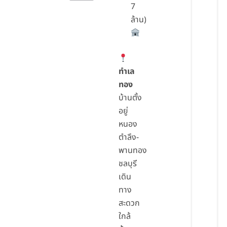
7
ล้าน)
ทำเล
ทอง
บ้านตั้ง
อยู่
หนอง
ตำลึง-
พานทอง
ชลบุรี
เดิน
ทาง
สะดวก
ใกล้