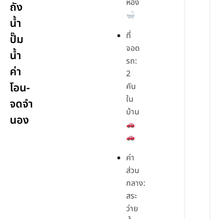
ห้อง
ถัง
น้ำ
ที่
ปั๊ม
จอด
น้ำ
รถ:
ค่า
2
โอน-
คัน
ใน
จดจำ
บ้าน
นอง
ค่า
ส่วน
กลาง:
สระ
ว่าย