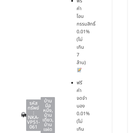
ฟรี
ค่า
โอน
กรรมสิทธิ์
0.01%
(ไม่
เกิน
7
ล้าน)
ฟรี
ค่า
จดจำ
บ้าน
รหัส
มือ
นอง
ทรัพย์
หนึ่ง
,
:
0.01%
พานทอง
พานทอง
ชลบุรี
บ้าน
NKA-
เดี่ยว
,
(ไม่
VP51-
บ้าน
061
เกิน
แฝด