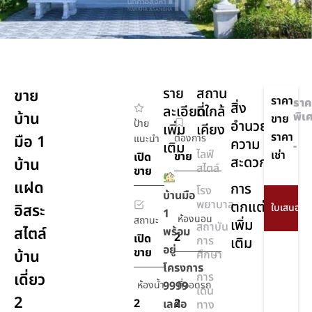
ราย
สถาน
ขาย
ราคา
ราค
สิ่ง
ละเอียด
ที่ใกล้
บ้าน
พิเ
ขาย
ป้าย
อำนวย
เพิ่ม
เคียง
ราคา
มือ 1
ต้องการ
แนะนำ
ความ
เติม
-
ไลฟ์
เช่า
ขาย
เปิด
สะดวก
บ้าน
สไตล์
ขาย
แฝด
การ
โรง
บ้านมือ
พยาบาล
ตกแต่ง
อิสระ
1
ห้องนอน
สถานะ
เพิ่ม
สถาบัน
สไตล์
พร้อม
2
เปิด
การ
เติม
อยู่
ขาย
บ้าน
ศึกษา
โครงการ
เดี่ยว
การ
ห้องน้ำ
9999
ที่จอดรถ
เดิน
2
2
2
เลคอ
ทาง