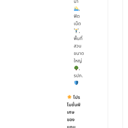
น้ำ
,
ฟิต
เน็ต
,
พื้นที่
สวน
ขนาด
ใหญ่
,
รปภ.
โปร
โมชั่นพิ
เศษ
ของ
แถม