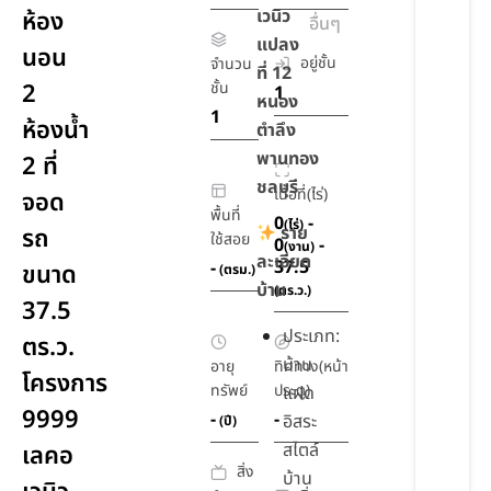
เวนิว
ห้อง
อื่นๆ
แปลง
นอน
อยู่ชั้น
จำนวน
ที่ 12
2
ชั้น
1
หนอง
1
ห้องน้ำ
ตำลึง
พานทอง
2 ที่
ชลบุรี
เนื้อที่(ไร่)
จอด
พื้นที่
0
-
(ไร่)
ราย
รถ
ใช้สอย
0
-
(งาน)
ละเอียด
37.5
-
ขนาด
(ตรม.)
บ้าน
(ตร.ว.)
37.5
ประเภท:
ตร.ว.
บ้าน
อายุ
ทิศทาง(หน้า
โครงการ
ทรัพย์
ประตู)
แฝด
9999
-
-
อิสระ
(ปี)
สไตล์
เลคอ
สิ่ง
บ้าน