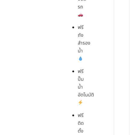
รถ
ฟรี
ถัง
สำรอง
น้ำ
ฟรี
ปั๊ม
น้ำ
อัตโนมัติ
ฟรี
ติด
ตั้ง