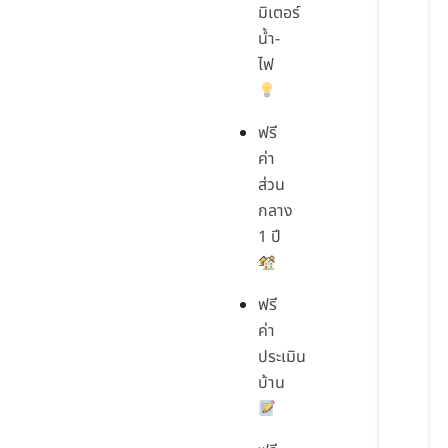
มิเตอร์
น้ำ-
ไฟ
ฟรี
ค่า
ส่วน
กลาง
1 ปี
ฟรี
ค่า
ประเมิน
บ้าน