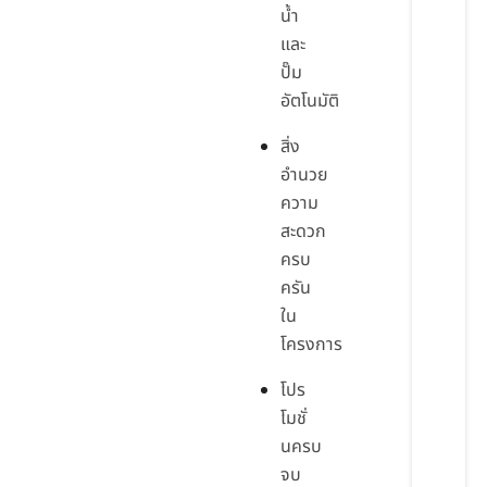
น้ำ
และ
ปั๊ม
อัตโนมัติ
สิ่ง
อำนวย
ความ
สะดวก
ครบ
ครัน
ใน
โครงการ
โปร
โมชั่
นครบ
จบ