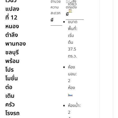
เวนิว
สิ่ง
อำนวย
เดี่ยว
ความ
ตกแต่ง
แปลง
สะดวก
มี
ที่ 12
มี
ขนาด
หนอง
พื้นที่:
ตำลึง
เริ่ม
ต้น
พานทอง
37.5
ชลบุรี
ตร.ว.
พร้อม
ห้อง
โปร
นอน:
โมชั่น
2
ต่อ
ห้อง
เติม
ครัว
ห้องน้ำ:
โรงรถ
2