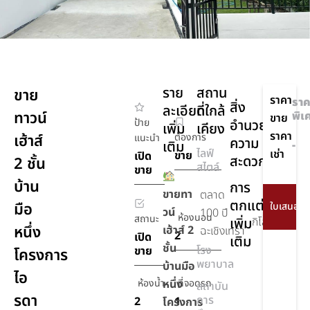
ราย
สถาน
ขาย
ราคา
ราค
สิ่ง
ละเอียด
ที่ใกล้
ทาวน์
พิเ
ขาย
ป้าย
อำนวย
เพิ่ม
เคียง
ราคา
เฮ้าส์
ต้องการ
แนะนำ
ความ
เติม
-
ไลฟ์
เช่า
ขาย
เปิด
สะดวก
2 ชั้น
สไตล์
ขาย
บ้าน
การ
ขายทา
ตลาด
ตกแต่ง
6.3
มือ
วน์
100 ปี
ห้องนอน
สถานะ
เพิ่ม
กิโลเมตร
หนึ่ง
เฮ้าส์ 2
ฉะเชิงเทรา
2
เปิด
เติม
ชั้น
โรง
ขาย
โครงการ
พยาบาล
บ้านมือ
ไอ
ห้องน้ำ
หนึ่ง
ที่จอดรถ
สถาบัน
รดา
การ
2
1
โครงการ