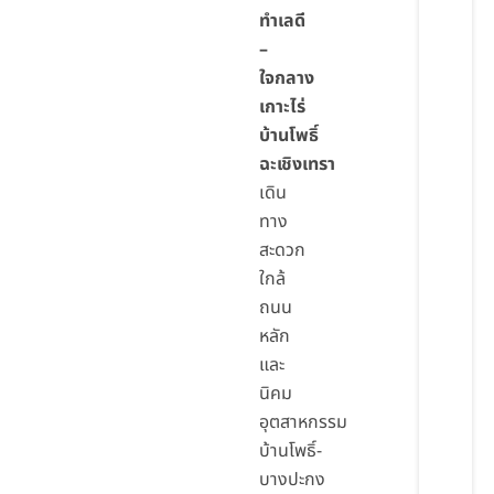
ทำเลดี
–
ใจกลาง
เกาะไร่
บ้านโพธิ์
ฉะเชิงเทรา
เดิน
ทาง
สะดวก
ใกล้
ถนน
หลัก
และ
นิคม
อุตสาหกรรม
บ้านโพธิ์-
บางปะกง