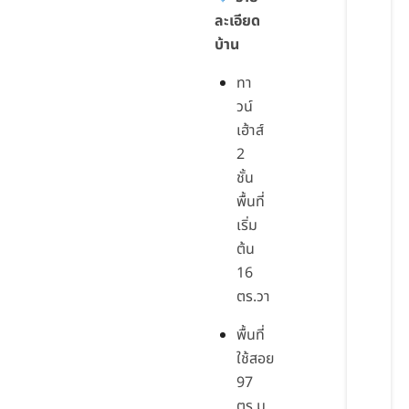
ละเอียด
บ้าน
ทา
วน์
เฮ้าส์
2
ชั้น
พื้นที่
เริ่ม
ต้น
16
ตร.วา
พื้นที่
ใช้สอย
97
ตร.ม.