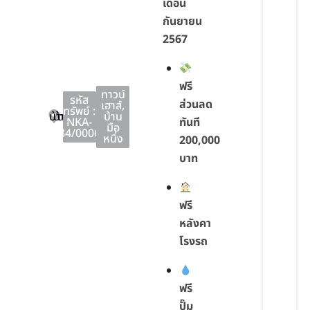
เดือน
กันยายน
2567
ฟรี
ทาวน์
รหัส
ส่วนลด
เฮาส์
,
ทรัพย์ :
บ้านโพธิ์
บ้านโพธิ์
ฉะเชิงเทรา
บ้าน
NKA-
ทันที
มือ
84/0006
หนึ่ง
200,000
บาท
ฟรี
หลังคา
โรงรถ
ฟรี
ปั๊ม