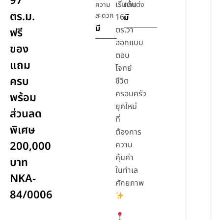
97
เริ่มต้น
ความ
ตกแต่ง
ตร.ม.
สะดวก
16
มี
มี
ตร.วา
ฟรี
ออกแบบ
ของ
ตอบ
แถม
โจทย์
ครบ
ชีวิต
ครอบครัว
พร้อม
ยุคใหม่
ส่วนลด
ที่
พิเศษ
ต้องการ
200,000
ความ
คุ้มค่า
บาท
ในทำเล
NKA-
ศักยภาพ
84/0006