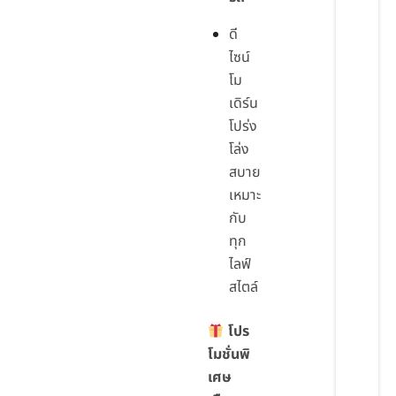
ดี
ไซน์
โม
เดิร์น
โปร่ง
โล่ง
สบาย
เหมาะ
กับ
ทุก
ไลฟ์
สไตล์
โปร
โมชั่นพิ
เศษ