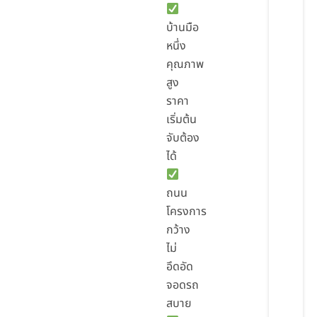
บ้านมือ
หนึ่ง
คุณภาพ
สูง
ราคา
เริ่มต้น
จับต้อง
ได้
ถนน
โครงการ
กว้าง
ไม่
อึดอัด
จอดรถ
สบาย