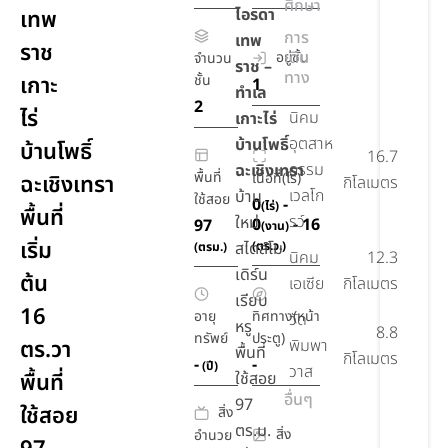
ศึกษา
ไอรดา
เทพ
การ
เทพ
ราช
เดิน
อยู่ชั้น
จำนวน
ราช –
ทาง
เกาะ
ชั้น
1
ทำเล
2
ไร่
นิคม
เกาะไร่
อุตสาห
บ้านโพธิ์
บ้านโพธิ์
16.7
กรรม
ฉะเชิงเทรา
พื้นที่
เนื้อที่(ไร่)
ฉะเชิงเทรา
กิโลเมตร
เวลโก
บ้าน
ใช้สอย
0
-
(ไร่)
พื้นที่
รว์
ใหม่
0
- 16
97
(งาน)
เริ่ม
สไตล์โม
(ตร.ว.)
(ตรม.)
นิคม
12.3
เดิร์น
ต้น
เอเซีย
กิโลเมตร
เรียบ
16
อายุ
ทิศทาง(หน้า
วัด
หรู
8.8
ทรัพย์
ประตู)
ตร.วา
พิมพา
พื้นที่
กิโลเมตร
-
-
(ปี)
วาส
พื้นที่
ใช้สอย
อื่นๆ
97
ใช้สอย
สิ่ง
ตร.ม.
สิ่ง
อำนวย