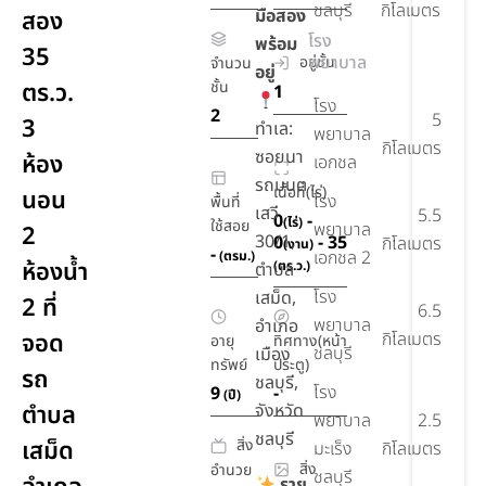
ชลบุรี
กิโลเมตร
มือสอง
สอง
โรง
พร้อม
35
พยาบาล
อยู่ชั้น
จำนวน
อยู่
ตร.ว.
ชั้น
1
โรง
2
5
3
ทำเล:
พยาบาล​
กิโลเมตร
ซอยนา
ห้อง
เอกชล
รถมนต
เนื้อที่(ไร่)
นอน
โรง
พื้นที่
เสวี
5.5
0
-
(ไร่)
ใช้สอย
พยาบาล​
2
30/1,
0
- 35
กิโลเมตร
(งาน)
-
เอกชล 2
(ตรม.)
ห้องน้ำ
(ตร.ว.)
ตำบล
โรง
เสม็ด,
2 ที่
6.5
พยาบาล
อำเภอ
จอด
กิโลเมตร
อายุ
ทิศทาง(หน้า
ชลบุรี
เมือง
ทรัพย์
ประตู)
รถ
ชลบุรี,
โรง
9
-
(ปี)
ตำบล
จังหวัด
พยาบาล
2.5
ชลบุรี
สิ่ง
เสม็ด
มะเร็ง
กิโลเมตร
สิ่ง
อำนวย
ชลบุรี
ราย