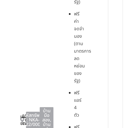
รัฐ)
ฟรี
ค่า
จดจำ
นอง
(ตาม
มาตรการ
ลด
หย่อน
ของ
รัฐ)
ฟรี
แอร์
4
บ้าน
ตัว
รหัสทรัพย์
มือ
เมือง
เมือง
ชลบุรี
: NKA-
สอง
,
ชลบุรี
ชลบุรี
122/0001
บ้าน
ฟรี