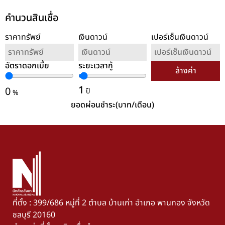
คำนวนสินเชื่อ
ราคาทรัพย์
เงินดาวน์
เปอร์เซ็นเงินดาวน์
อัตราดอกเบี้ย
ระยะเวลากู้
ล้างค่า
1
0
ปี
%
ยอดผ่อนชำระ(บาท/เดือน)
ที่ตั้ง : 399/686 หมู่ที่ 2 ตำบล บ้านเก่า อำเภอ พานทอง จังหวัด
ชลบุรี 20160